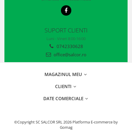
Accesorii
Cizme de protectie
Incaltaminte alba de protectie
SUPORT CLIENTI
Incaltaminte ESD
Luni - Vineri 8:00-16:00
0742330628
Pantofi fara protectie
office@salcor.ro
Protectie chimica
Saboti
MAGAZINUL MEU
Manusi
CLIENTI
Manecute
DATE COMERCIALE
Manusi fibre speciale
Manusi fibre speciale impregnate
©Copyright SC SALCOR SRL 2026
Platforma E-commerce by
Manusi latex
Gomag