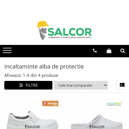
Toate Produsele
Imbracaminte
Accesorii
Articole unica folosinta
Camasi
Incaltaminte alba de protectie
Combinezoane
Afiseaza:
1-
4
din
4
produse
Costum-Salopeta
FILTRE
Halate de lucru
Hanorace
Imbracaminte Femei
Jachete de iarna