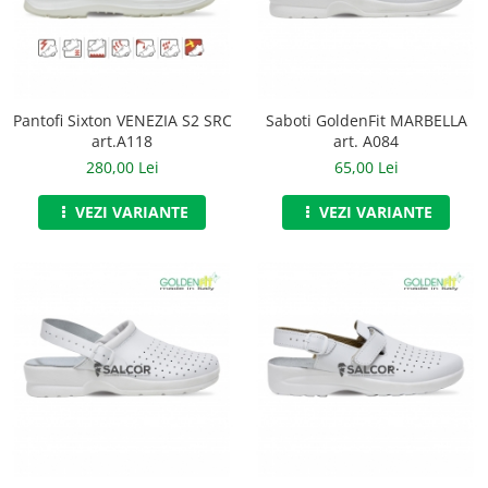
Jachete/Bluze Salopeta
Pantaloni cu pieptar
Pantaloni de lucru
Pantofi Sixton VENEZIA S2 SRC
Saboti GoldenFit MARBELLA
art.A118
art. A084
Pantaloni scurti
280,00 Lei
65,00 Lei
Pelerine de ploaie
VEZI VARIANTE
VEZI VARIANTE
Protectie termica
Reflectorizante
Softshell
Sorturi de protectie
Tricouri
Veste
Lucru la Inaltime