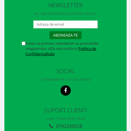
NEWSLETTER
Manusi neopren
Nu rata ofertele si promotiile noastre
Manusi nitril
Manusi piele
Manusi PVC
Vreau sa primesc newsletter cu promotiile
Manusi textil
magazinului. Afla mai multe in
Politica de
Confidentialitate
Manusi tricot impregnat
Manusi zale
SOCIAL
Urmareste-ne in social media
Outdoor
Imbracaminte Outdoor
Incaltaminte Outdoor
SUPORT CLIENTI
Curatenie si igiena
Luni - Vineri 8:00-16:00
Protectia capului
0742330628