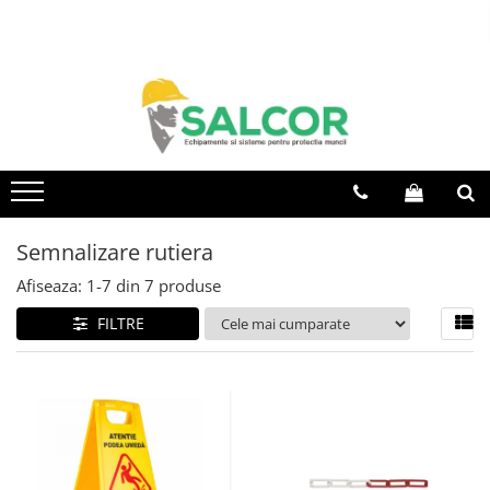
Toate Produsele
Imbracaminte
Accesorii
Articole unica folosinta
Camasi
Semnalizare rutiera
Combinezoane
Afiseaza:
1-
7
din
7
produse
Costum-Salopeta
FILTRE
Halate de lucru
Hanorace
Imbracaminte Femei
Jachete de iarna