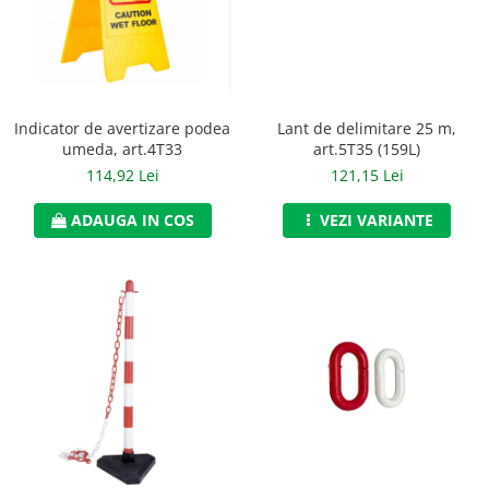
Jachete/Bluze Salopeta
Pantaloni cu pieptar
Pantaloni de lucru
Indicator de avertizare podea
Lant de delimitare 25 m,
Pantaloni scurti
umeda, art.4T33
art.5T35 (159L)
114,92 Lei
121,15 Lei
Pelerine de ploaie
ADAUGA IN COS
VEZI VARIANTE
Protectie termica
Reflectorizante
Softshell
Sorturi de protectie
Tricouri
Veste
Lucru la Inaltime