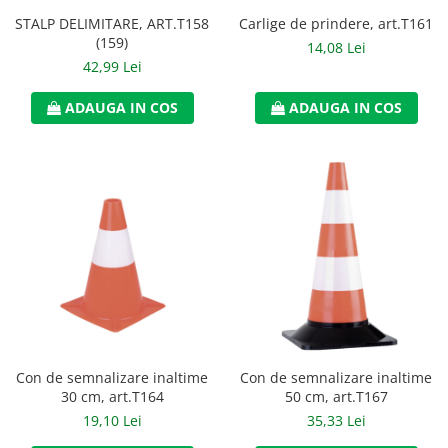
Accesorii alpinism utilitar
STALP DELIMITARE, ART.T158
Carlige de prindere, art.T161
(159)
14,08 Lei
Bucle
42,99 Lei
Carabiniere
ADAUGA IN COS
ADAUGA IN COS
Centuri
Mijloace de legatura
Opritoare de cadere
Puncte de ancorare
Sisteme de acces in canale
Incaltaminte
Pantofi de protectie
Con de semnalizare inaltime
Con de semnalizare inaltime
Sandale de protectie
30 cm, art.T164
50 cm, art.T167
19,10 Lei
35,33 Lei
Bocanci de protectie