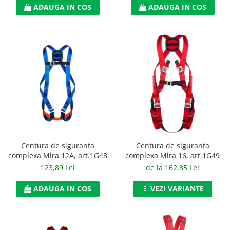
ADAUGA IN COS
ADAUGA IN COS
Accesorii
Cizme de protectie
Incaltaminte alba de protectie
Incaltaminte ESD
Pantofi fara protectie
Protectie chimica
Saboti
Manusi
Centura de siguranta
Centura de siguranta
complexa Mira 12A, art.1G48
complexa Mira 16, art.1G49
Manecute
123,89 Lei
de la 162,85 Lei
Manusi fibre speciale
ADAUGA IN COS
VEZI VARIANTE
Manusi fibre speciale impregnate
Manusi latex