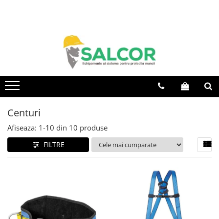
Toate Produsele
Imbracaminte
Accesorii
Articole unica folosinta
Camasi
Centuri
Combinezoane
Afiseaza:
1-
10
din
10
produse
Costum-Salopeta
FILTRE
Halate de lucru
Hanorace
Imbracaminte Femei
Jachete de iarna