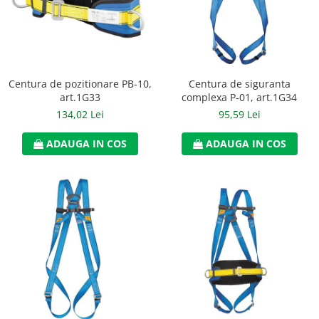
Jachete/Bluze Salopeta
Pantaloni cu pieptar
Pantaloni de lucru
Centura de pozitionare PB-10,
Centura de siguranta
Pantaloni scurti
art.1G33
complexa P-01, art.1G34
134,02 Lei
95,59 Lei
Pelerine de ploaie
ADAUGA IN COS
ADAUGA IN COS
Protectie termica
Reflectorizante
Softshell
Sorturi de protectie
Tricouri
Veste
Lucru la Inaltime