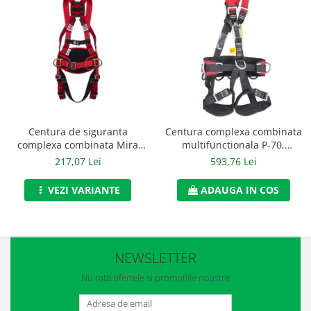
Manusi neopren
Manusi nitril
Manusi piele
Manusi PVC
Manusi textil
Centura de siguranta
Centura complexa combinata
Manusi tricot impregnat
complexa combinata Mira
multifunctionala P-70,
S72, art.1G50
Art.1G52
217,07 Lei
593,76 Lei
Manusi zale
VEZI VARIANTE
ADAUGA IN COS
Outdoor
Imbracaminte Outdoor
Incaltaminte Outdoor
NEWSLETTER
Curatenie si igiena
Nu rata ofertele si promotiile noastre
Protectia capului