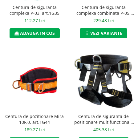
Accesorii alpinism utilitar
Centura de siguranta
Centura de siguranta
complexa P-03, art.1G35
complexa combinata P-05,
Bucle
Art.1G36
112,27 Lei
229,48 Lei
Carabiniere
ADAUGA IN COS
VEZI VARIANTE
Centuri
Mijloace de legatura
Opritoare de cadere
Puncte de ancorare
Sisteme de acces in canale
Incaltaminte
Pantofi de protectie
Centura de pozitionare Mira
Centura de siguranta de
Sandale de protectie
10F.0, art.1G44
pozitionare multifunctionala
PB-70, art.1G46
189,27 Lei
405,38 Lei
Bocanci de protectie