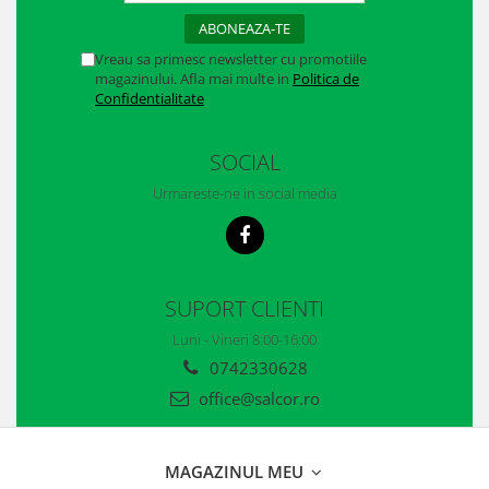
Casti
Caciuli
Vreau sa primesc newsletter cu promotiile
magazinului. Afla mai multe in
Politica de
Sepci
Confidentialitate
Protectie auditiva
SOCIAL
Antifoane
Urmareste-ne in social media
Protectie Respiratorie
Filtre
Semimasti
SUPORT CLIENTI
Luni - Vineri 8:00-16:00
Protectie vizuala
0742330628
Ochelari
office@salcor.ro
Viziere de protectie
Semnalizare rutiera
MAGAZINUL MEU