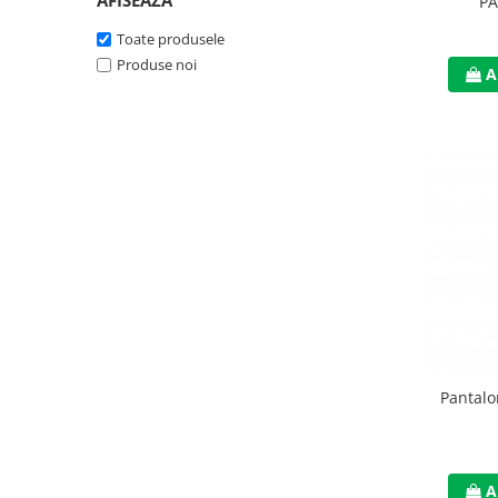
AFISEAZA
PA
Accesorii
Toate produsele
Cizme de protectie
Produse noi
A
Incaltaminte alba de protectie
Incaltaminte ESD
Pantofi fara protectie
Protectie chimica
Saboti
Manusi
Manecute
Manusi fibre speciale
Pantal
Manusi fibre speciale impregnate
Manusi latex
A