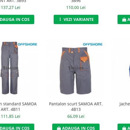
NT ART. 3B93
3B96
137,27 Lei
110,00 Lei
DAUGA IN COS
VEZI VARIANTE
A
on standard SAMOA
Pantalon scurt SAMOA ART.
Jache
ART. 4B11
4B13
111,85 Lei
66,09 Lei
DAUGA IN COS
ADAUGA IN COS
A