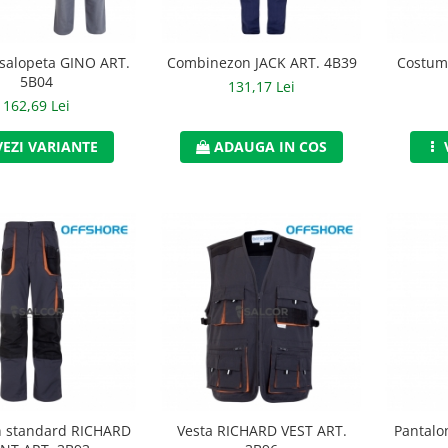
salopeta GINO ART.
Combinezon JACK ART. 4B39
Costum
5B04
131,17 Lei
162,69 Lei
VEZI VARIANTE
ADAUGA IN COS
n standard RICHARD
Vesta RICHARD VEST ART.
Pantalo