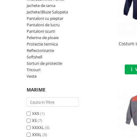
Jachete de iarna
Jachete/Bluze Salopeta
Jachete/Bluze Salopeta
Pantaloni cu pieptar
Pantaloni cu pieptar
Pantaloni de lucru
Pantaloni de lucru
Pantaloni scurti
Pelerine de ploaie
Pantaloni scurti
Costum s
Protectie termica
Reflectorizante
Pelerine de ploaie
Softshell
Sorturi de protectie
Protectie termica
Tricouri
Reflectorizante
Veste
Softshell
MARIME
Sorturi de protectie
Tricouri
XXS
(1)
Veste
XS
(7)
XXXXL
(6)
Lucru la Inaltime
XXXL
(8)