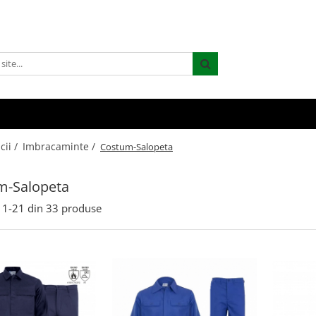
cii /
Imbracaminte /
Costum-Salopeta
m-Salopeta
1-
21
din
33
produse