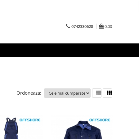
0742330628
0,00
Ordoneaza: