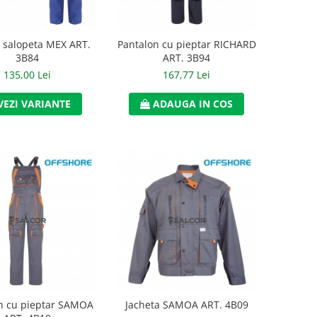
 salopeta MEX ART.
Pantalon cu pieptar RICHARD
3B84
ART. 3B94
135,00 Lei
167,77 Lei
VEZI VARIANTE
ADAUGA IN COS
n cu pieptar SAMOA
Jacheta SAMOA ART. 4B09