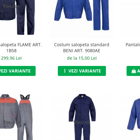
alopeta FLAME ART.
Pantalo
Costum salopeta standard
1B58
BENI ART. 9080AE
299,96 Lei
de la 15,00 Lei
VEZI VARIANTE
A
VEZI VARIANTE