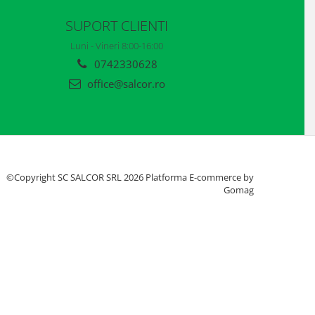
SUPORT CLIENTI
Luni - Vineri 8:00-16:00
0742330628
office@salcor.ro
©Copyright SC SALCOR SRL 2026
Platforma E-commerce by
Gomag