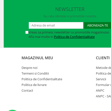
NEWSLETTER
Nu rata ofertele si promotiile noastre
Vreau sa primesc newsletter cu promotiile magazinului.
Afla mai multe in
Politica de Confidentialitate
MAGAZINUL MEU
CLIENTI
Despre noi
Metode de
Termeni si Conditii
Politica d
Politica de Confidentialitate
Servicii
Politica de livrare
Formular 
Contact
ANPC
ANPC - SA