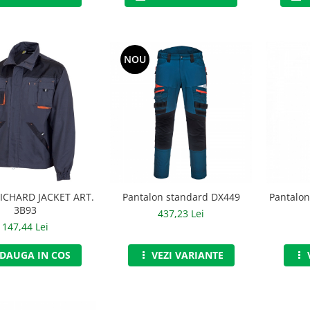
NOU
RICHARD JACKET ART.
Pantalon standard DX449
Pantalon
3B93
437,23 Lei
147,44 Lei
DAUGA IN COS
VEZI VARIANTE