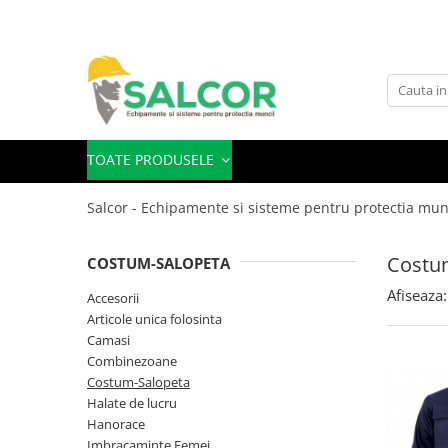
Toate Produsele
Imbracaminte
Accesorii
TOATE PRODUSELE
Articole unica folosinta
Salcor - Echipamente si sisteme pentru protectia mun
Camasi
Combinezoane
Costu
COSTUM-SALOPETA
Costum-Salopeta
Afiseaza:
Accesorii
Articole unica folosinta
Halate de lucru
Camasi
Hanorace
Combinezoane
Costum-Salopeta
Imbracaminte Femei
Halate de lucru
Hanorace
Jachete de iarna
Imbracaminte Femei