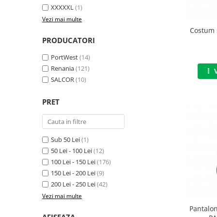
XXXXXL
(1)
Accesorii alpinism utilitar
Vezi mai multe
Bucle
Costum 
PRODUCATORI
Carabiniere
PortWest
(14)
Centuri
Renania
(121)
SALCOR
(10)
Mijloace de legatura
Opritoare de cadere
PRET
Puncte de ancorare
Sisteme de acces in canale
Sub 50 Lei
(1)
50 Lei - 100 Lei
(12)
Incaltaminte
100 Lei - 150 Lei
(176)
Pantofi de protectie
150 Lei - 200 Lei
(9)
200 Lei - 250 Lei
(42)
Sandale de protectie
Vezi mai multe
Bocanci de protectie
Pantalo