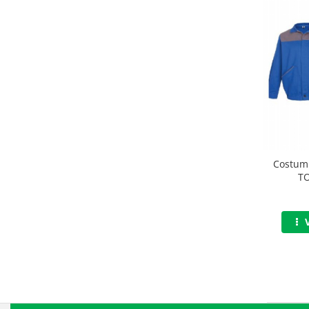
Casti
Caciuli
Sepci
Protectie auditiva
Antifoane
Protectie Respiratorie
Filtre
Costum 
TO
Semimasti
Protectie vizuala
Ochelari
Viziere de protectie
Semnalizare rutiera