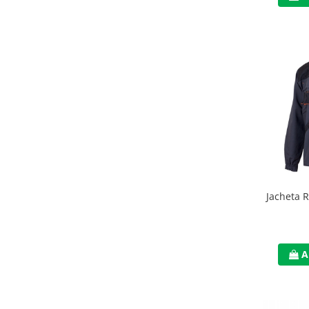
Manusi neopren
Manusi nitril
Manusi piele
Manusi PVC
Manusi textil
Manusi tricot impregnat
Manusi zale
Outdoor
Jacheta 
Imbracaminte Outdoor
Incaltaminte Outdoor
A
Curatenie si igiena
Protectia capului