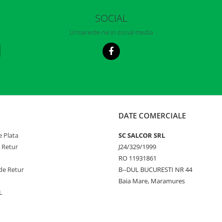
SOCIAL
Urmareste-ne in social media
DATE COMERCIALE
 Plata
SC SALCOR SRL
e Retur
J24/329/1999
RO 11931861
de Retur
B--DUL BUCURESTI NR 44
Baia Mare, Maramures
L