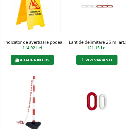
Semnalizare rutiera
Jachete/Bluze Salopeta
Pantaloni cu pieptar
Pantaloni de lucru
Pantaloni scurti
Indicator de avertizare podea umeda, art.4T33
Lant de delimitare 25 m, art.5
114,92 Lei
121,15 Lei
Pelerine de ploaie
ADAUGA IN COS
VEZI VARIANTE
Protectie termica
Reflectorizante
Softshell
Sorturi de protectie
Tricouri
Veste
Accesorii alpinism utilitar