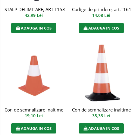
Bucle
STALP DELIMITARE, ART.T158 (159)
Carlige de prindere, art.T161
42,99 Lei
14,08 Lei
Carabiniere
ADAUGA IN COS
ADAUGA IN COS
Centuri
Mijloace de legatura
Opritoare de cadere
Puncte de ancorare
Sisteme de acces in canale
Pantofi de protectie
Sandale de protectie
Con de semnalizare inaltime 30 cm, art.T164
Con de semnalizare inaltime 5
Bocanci de protectie
19,10 Lei
35,33 Lei
Accesorii
ADAUGA IN COS
ADAUGA IN COS
Cizme de protectie