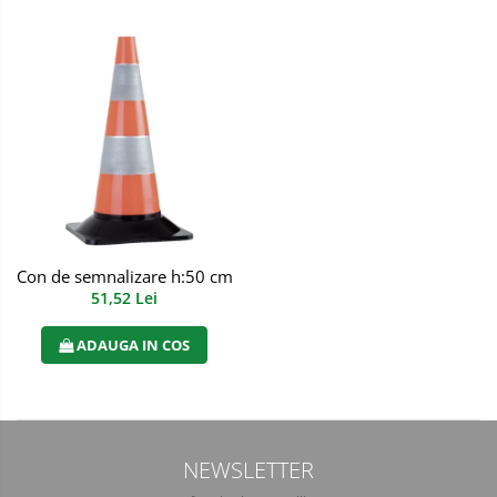
Incaltaminte alba de protectie
Incaltaminte ESD
Pantofi fara protectie
Protectie chimica
Saboti
Manecute
Con de semnalizare h:50 cm baza:27 cm 640 g, art.T168
Manusi fibre speciale
51,52 Lei
Manusi fibre speciale impregnate
ADAUGA IN COS
Manusi latex
Manusi neopren
Manusi nitril
NEWSLETTER
Manusi piele