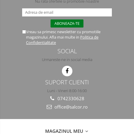
Nu rata ofertele si promotiile noastre
Manusi PVC
Manusi textil
Vreau sa primesc newsletter cu promotiile
Manusi tricot impregnat
magazinului. Afla mai multe in
Politica de
Confidentialitate
Manusi zale
SOCIAL
Imbracaminte Outdoor
Urmareste-ne in social media
Incaltaminte Outdoor
Casti
SUPORT CLIENTI
Luni - Vineri 8:00-16:00
Caciuli
0742330628
Sepci
office@salcor.ro
Antifoane
Filtre
MAGAZINUL MEU