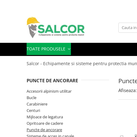
Toate Produsele
Imbracaminte
Accesorii
TOATE PRODUSELE
Articole unica folosinta
Salcor - Echipamente si sisteme pentru protectia mun
Camasi
Combinezoane
Puncte
PUNCTE DE ANCORARE
Costum-Salopeta
Afiseaza:
Accesorii alpinism utilitar
Bucle
Halate de lucru
Carabiniere
Hanorace
Centuri
Mijloace de legatura
Imbracaminte Femei
Opritoare de cadere
Puncte de ancorare
Jachete de iarna
Sisteme de acces in canale