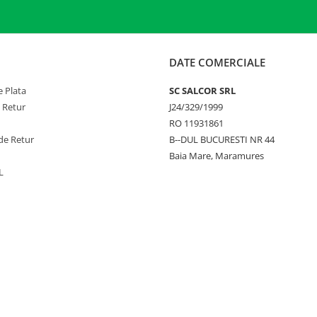
DATE COMERCIALE
 Plata
SC SALCOR SRL
e Retur
J24/329/1999
RO 11931861
de Retur
B--DUL BUCURESTI NR 44
Baia Mare, Maramures
L