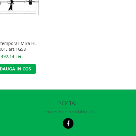
e temporar Mira HL-
001, art.1G58
492,14 Lei
DAUGA IN COS
SOCIAL
Urmareste-ne in social media