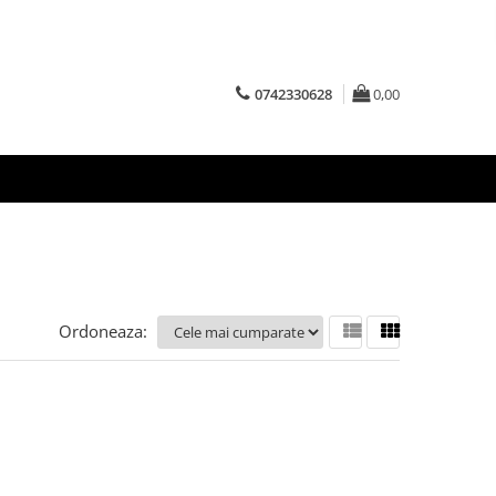
0742330628
0,00
Ordoneaza: