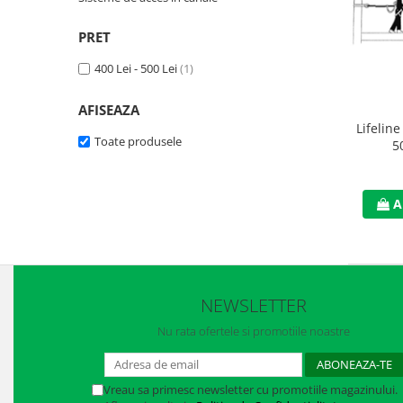
Jachete/Bluze Salopeta
PRET
Pantaloni cu pieptar
400 Lei - 500 Lei
(1)
Pantaloni de lucru
AFISEAZA
Pantaloni scurti
Lifelin
Toate produsele
5
Pelerine de ploaie
Protectie termica
A
Reflectorizante
Softshell
Sorturi de protectie
NEWSLETTER
Tricouri
Nu rata ofertele si promotiile noastre
Veste
Vreau sa primesc newsletter cu promotiile magazinului.
Lucru la Inaltime