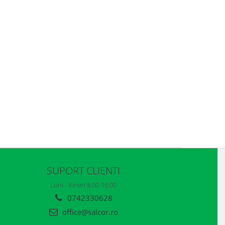
SUPORT CLIENTI
Luni - Vineri 8:00-16:00
0742330628
office@salcor.ro