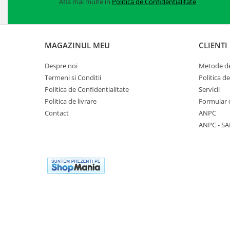
Afla mai multe in
Politica de Confidentialitate
Accesorii alpinism utilitar
Bucle
MAGAZINUL MEU
CLIENTI
Carabiniere
Despre noi
Metode de
Centuri
Termeni si Conditii
Politica d
Mijloace de legatura
Politica de Confidentialitate
Servicii
Politica de livrare
Formular 
Opritoare de cadere
Contact
ANPC
Puncte de ancorare
ANPC - SA
Sisteme de acces in canale
Incaltaminte
Pantofi de protectie
Sandale de protectie
Bocanci de protectie