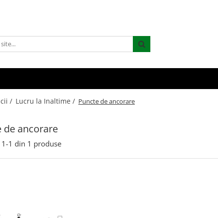
cii /
Lucru la Inaltime /
Puncte de ancorare
 de ancorare
1-
1
din
1
produse