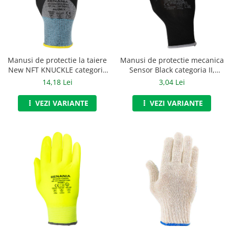
Jachete/Bluze Salopeta
Pantaloni cu pieptar
Pantaloni de lucru
Manusi de protectie la taiere
Manusi de protectie mecanica
Pantaloni scurti
New NFT KNUCKLE categoria
Sensor Black categoria II,
II, Renania, art.20C3
Renania, art.2C00
14,18 Lei
3,04 Lei
Pelerine de ploaie
VEZI VARIANTE
VEZI VARIANTE
Protectie termica
Reflectorizante
Softshell
Sorturi de protectie
Tricouri
Veste
Lucru la Inaltime