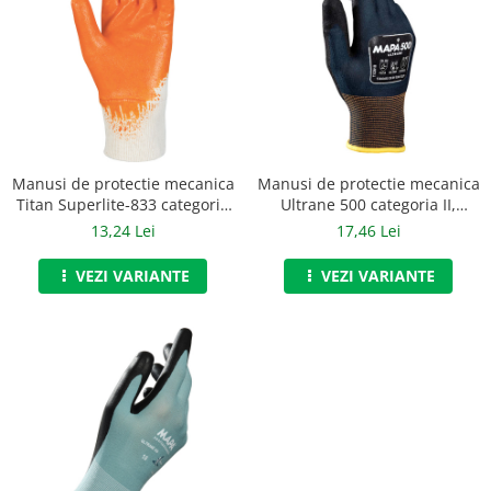
Manusi de protectie mecanica
Manusi de protectie mecanica
Titan Superlite-833 categoria
Ultrane 500 categoria II,
II, art.C893
art.C900
13,24 Lei
17,46 Lei
VEZI VARIANTE
VEZI VARIANTE