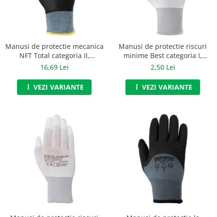
Casti
Caciuli
Sepci
Manusi de protectie mecanica
Manusi de protectie riscuri
NFT Total categoria II,
minime Best categoria I,
Protectie auditiva
Renania, art.C204
Renania, art.C205 (1468)
16,69 Lei
2,50 Lei
Antifoane
VEZI VARIANTE
VEZI VARIANTE
Protectie Respiratorie
Filtre
Semimasti
Protectie vizuala
Ochelari
Viziere de protectie
Semnalizare rutiera