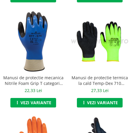
Manusi de protectie mecanica
Manusi de protectie termica
Nitrile Foam Grip T categoria
la cald Temp-Dex 710
II, Showa, art.C389
categoria II, art.C882
22,33 Lei
27,33 Lei
VEZI VARIANTE
VEZI VARIANTE