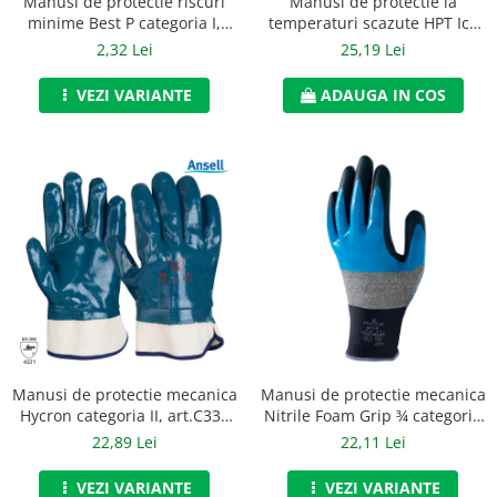
Manusi de protectie riscuri
Manusi de protectie la
minime Best P categoria I,
temperaturi scazute HPT Ice
Renania, art.C208
categoria II, Renania, art.C287
2,32 Lei
25,19 Lei
(1611)
VEZI VARIANTE
ADAUGA IN COS
Manusi de protectie mecanica
Manusi de protectie mecanica
Hycron categoria II, art.C335
Nitrile Foam Grip ¾ categoria
(27-805)
II, Showa, art.C388
22,89 Lei
22,11 Lei
VEZI VARIANTE
VEZI VARIANTE