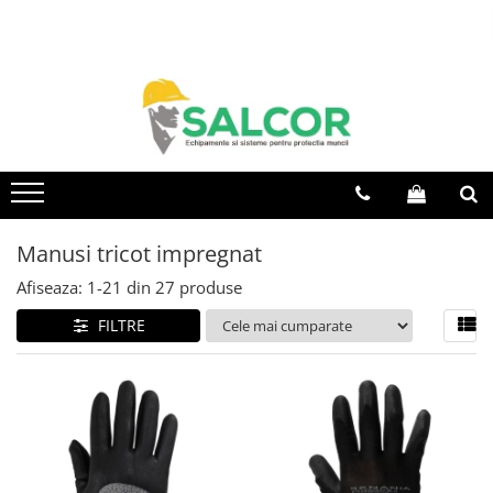
Toate Produsele
Imbracaminte
Accesorii
Articole unica folosinta
Camasi
Manusi tricot impregnat
Combinezoane
Afiseaza:
1-
21
din
27
produse
Costum-Salopeta
FILTRE
Halate de lucru
Hanorace
Imbracaminte Femei
Jachete de iarna