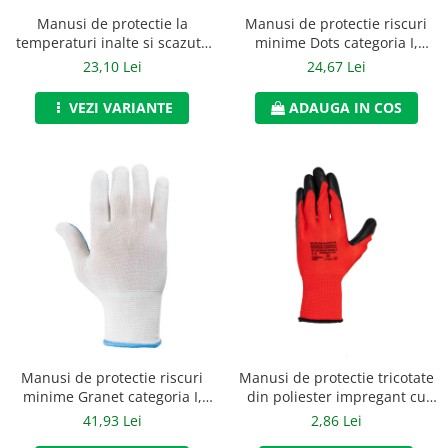
Accesorii alpinism utilitar
Manusi de protectie la
Manusi de protectie riscuri
temperaturi inalte si scazute
minime Dots categoria I,
Bucle
Winter Flash categoria II,
Renania, art.3C26 (1040-1)
23,10 Lei
24,67 Lei
Renania, art.2C13
Carabiniere
VEZI VARIANTE
ADAUGA IN COS
Centuri
Mijloace de legatura
Opritoare de cadere
Puncte de ancorare
Sisteme de acces in canale
Incaltaminte
Pantofi de protectie
Manusi de protectie riscuri
Manusi de protectie tricotate
Sandale de protectie
minime Granet categoria I,
din poliester impregant cu
Renania, art.3C28 (1041)
latex FireFort, art.4C30
41,93 Lei
2,86 Lei
Bocanci de protectie