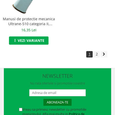
Manusi de protectie mecanica
Ultrane-510 categoria II,
art.C902
16,35 Lei
VEZI VARIANTE
1
2
NEWSLETTER
Nu rata ofertele si promotiile noastre
Vreau sa primesc newsletter cu promotiile
magazinului. Afla mai multe in
Politica de