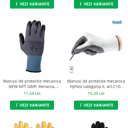
VEZI VARIANTE
VEZI VARIANTE
Accesorii
Cizme de protectie
Incaltaminte alba de protectie
Incaltaminte ESD
Pantofi fara protectie
Protectie chimica
Saboti
Manusi de protectie mecanica
Manusi
Manusi de protectie mecanica
NEW NFT GRIP, Renania,
HyFlex categoria II, art.C109
Manecute
categoria II, art. 9C67
(11-800)
11,54 Lei
15,20 Lei
Manusi fibre speciale
VEZI VARIANTE
VEZI VARIANTE
Manusi fibre speciale impregnate
Manusi latex