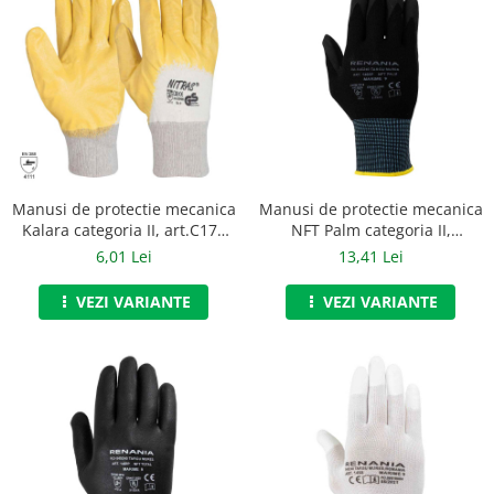
Manusi neopren
Manusi nitril
Manusi piele
Manusi PVC
Manusi textil
Manusi de protectie mecanica
Manusi de protectie mecanica
Manusi tricot impregnat
Kalara categoria II, art.C171
NFT Palm categoria II,
(1453N)
Renania, art.C202
6,01 Lei
13,41 Lei
Manusi zale
VEZI VARIANTE
VEZI VARIANTE
Outdoor
Imbracaminte Outdoor
Incaltaminte Outdoor
Curatenie si igiena
Protectia capului