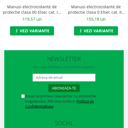
Accesorii alpinism utilitar
Manusi electroizolante de
Manusi electroizolante de
protectie clasa 00 Elsec cat. III,
protectie clasa 0 Elsec cat. III,
Bucle
art.C454
art.C456
119,57 Lei
155,18 Lei
Carabiniere
VEZI VARIANTE
VEZI VARIANTE
Centuri
Mijloace de legatura
NEWSLETTER
Opritoare de cadere
Nu rata ofertele si promotiile noastre
Puncte de ancorare
Sisteme de acces in canale
Incaltaminte
Vreau sa primesc newsletter cu promotiile
magazinului. Afla mai multe in
Politica de
Pantofi de protectie
Confidentialitate
Sandale de protectie
SOCIAL
Bocanci de protectie