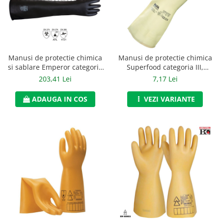
Jachete/Bluze Salopeta
Pantaloni cu pieptar
Pantaloni de lucru
Manusi de protectie chimica
Manusi de protectie chimica
Pantaloni scurti
si sablare Emperor categoria
Superfood categoria III,
III, art.C182
art.C302
203,41 Lei
7,17 Lei
Pelerine de ploaie
ADAUGA IN COS
VEZI VARIANTE
Protectie termica
Reflectorizante
Softshell
Sorturi de protectie
Tricouri
Veste
Lucru la Inaltime