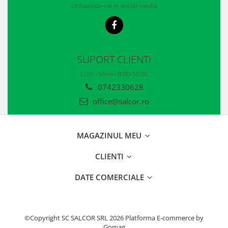
Urmareste-ne in social media
Accesorii
Cizme de protectie
Incaltaminte alba de protectie
SUPORT CLIENTI
Incaltaminte ESD
Luni - Vineri 8:00-16:00
Pantofi fara protectie
0742330628
office@salcor.ro
Protectie chimica
Saboti
MAGAZINUL MEU
Manusi
CLIENTI
Manecute
DATE COMERCIALE
Manusi fibre speciale
Manusi fibre speciale impregnate
Manusi latex
©Copyright SC SALCOR SRL 2026
Platforma E-commerce by
Gomag