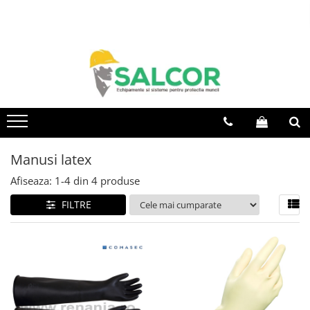
Toate Produsele
Imbracaminte
Accesorii
Articole unica folosinta
Camasi
Manusi latex
Combinezoane
Afiseaza:
1-
4
din
4
produse
Costum-Salopeta
FILTRE
Halate de lucru
Hanorace
Imbracaminte Femei
Jachete de iarna