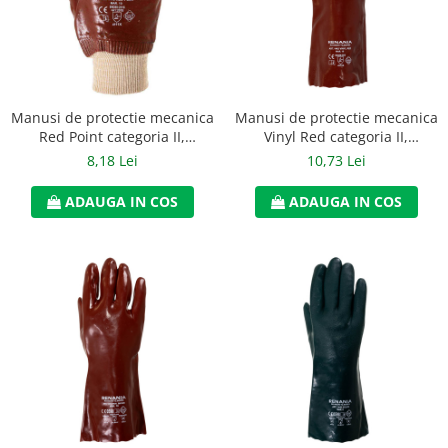
Jachete/Bluze Salopeta
Pantaloni cu pieptar
Pantaloni de lucru
Manusi de protectie mecanica
Manusi de protectie mecanica
Pantaloni scurti
Red Point categoria II,
Vinyl Red categoria II,
Renania, art.C149 (1440)
Renania, art.C152 (1442)
8,18 Lei
10,73 Lei
Pelerine de ploaie
ADAUGA IN COS
ADAUGA IN COS
Protectie termica
Reflectorizante
Softshell
Sorturi de protectie
Tricouri
Veste
Lucru la Inaltime