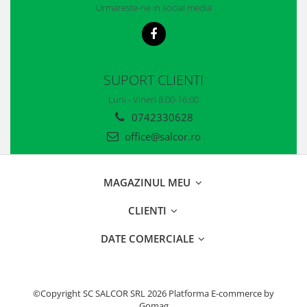
Urmareste-ne in social media
Accesorii
Cizme de protectie
Incaltaminte alba de protectie
SUPORT CLIENTI
Incaltaminte ESD
Luni - Vineri 8:00-16:00
Pantofi fara protectie
0742330628
office@salcor.ro
Protectie chimica
Saboti
MAGAZINUL MEU
Manusi
CLIENTI
Manecute
DATE COMERCIALE
Manusi fibre speciale
Manusi fibre speciale impregnate
Manusi latex
©Copyright SC SALCOR SRL 2026
Platforma E-commerce by
Gomag