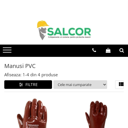
Toate Produsele
Imbracaminte
Accesorii
Articole unica folosinta
Camasi
Manusi PVC
Combinezoane
Afiseaza:
1-
4
din
4
produse
Costum-Salopeta
FILTRE
Halate de lucru
Hanorace
Imbracaminte Femei
Jachete de iarna