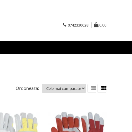
0742330628
0,00
Ordoneaza: