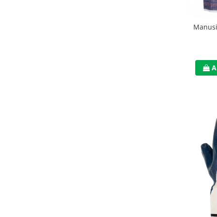
Accesorii alpinism utilitar
Manusi
Bucle
Carabiniere
Centuri
A
Mijloace de legatura
Opritoare de cadere
Puncte de ancorare
Sisteme de acces in canale
Incaltaminte
Pantofi de protectie
Sandale de protectie
Bocanci de protectie