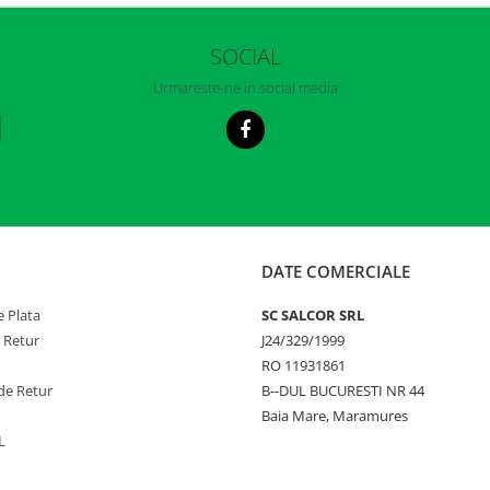
SOCIAL
Urmareste-ne in social media
DATE COMERCIALE
 Plata
SC SALCOR SRL
e Retur
J24/329/1999
RO 11931861
de Retur
B--DUL BUCURESTI NR 44
Baia Mare, Maramures
L