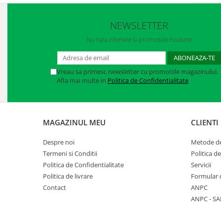
NEWSLETTER
Nu rata ofertele si promotiile noastre
Vreau sa primesc newsletter cu promotiile magazinului.
Afla mai multe in
Politica de Confidentialitate
MAGAZINUL MEU
CLIENTI
Despre noi
Metode de
Termeni si Conditii
Politica d
Politica de Confidentialitate
Servicii
Politica de livrare
Formular 
Contact
ANPC
ANPC - SA