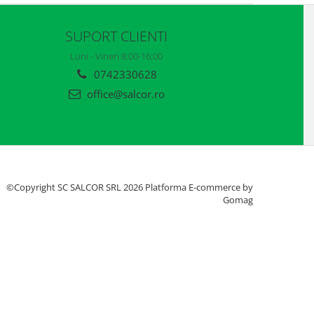
SUPORT CLIENTI
Luni - Vineri 8:00-16:00
0742330628
office@salcor.ro
©Copyright SC SALCOR SRL 2026
Platforma E-commerce by
Gomag