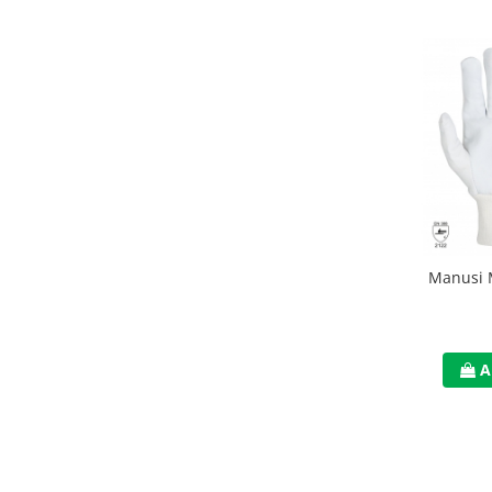
Casti
Caciuli
Sepci
Protectie auditiva
Antifoane
Protectie Respiratorie
Filtre
Manusi 
Semimasti
Protectie vizuala
A
Ochelari
Viziere de protectie
Semnalizare rutiera