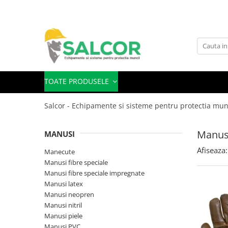
Toate Produsele
Imbracaminte
Accesorii
TOATE PRODUSELE
Articole unica folosinta
Salcor - Echipamente si sisteme pentru protectia mun
Camasi
Combinezoane
Manus
MANUSI
Costum-Salopeta
Afiseaza:
Manecute
Manusi fibre speciale
Halate de lucru
Manusi fibre speciale impregnate
Hanorace
Manusi latex
Manusi neopren
Imbracaminte Femei
Manusi nitril
Manusi piele
Jachete de iarna
Manusi PVC