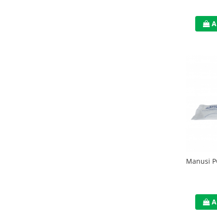
Manusi neopren
A
Manusi nitril
Manusi piele
Manusi PVC
Manusi textil
Manusi tricot impregnat
Manusi zale
Outdoor
Imbracaminte Outdoor
Manusi P
Incaltaminte Outdoor
Curatenie si igiena
A
Protectia capului