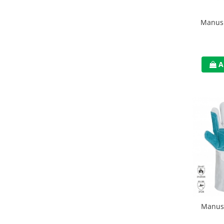
Accesorii
Manusi
Cizme de protectie
Incaltaminte alba de protectie
A
Incaltaminte ESD
Pantofi fara protectie
Protectie chimica
Saboti
Manusi
Manecute
Manusi fibre speciale
Manusi fibre speciale impregnate
Manusi
Manusi latex