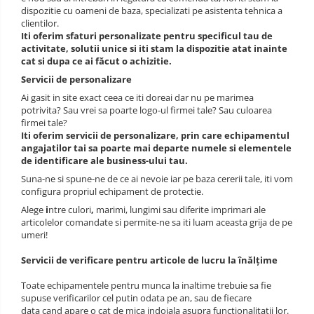
Semnalizare rutiera
dispozitie cu oameni de baza, specializati pe asistenta tehnica a
Jachete/Bluze Salopeta
clientilor.
Iti oferim sfaturi personalizate pentru specificul tau de
Pantaloni cu pieptar
activitate, solutii unice si iti stam la dispozitie atat inainte
cat si dupa ce ai făcut o achizitie.
Pantaloni de lucru
Servicii de personalizare
Pantaloni scurti
Ai gasit in site exact ceea ce iti doreai dar nu pe marimea
potrivita? Sau vrei sa poarte logo-ul firmei tale? Sau culoarea
firmei tale?
Pelerine de ploaie
Iti oferim servicii de personalizare, prin care echipamentul
angajatilor tai sa poarte mai departe numele si elementele
Protectie termica
de identificare ale business-ului tau.
Reflectorizante
Suna-ne si spune-ne de ce ai nevoie iar pe baza cererii tale, iti vom
configura propriul echipament de protectie.
Softshell
Alege
i
ntre culori
,
marimi, lungimi sau diferite imprimari ale
articolelor comandate si permite-ne sa iti luam aceasta grija de pe
Sorturi de protectie
umeri!
Tricouri
Servicii de verificare pentru articole de lucru la înălțime
Veste
Toate echipamentele pentru munca la inaltime trebuie sa fie
supuse verificarilor cel putin odata pe an, sau de fiecare
Accesorii alpinism utilitar
data cand apare o cat de mica indoiala asupra functionalitatii lor.