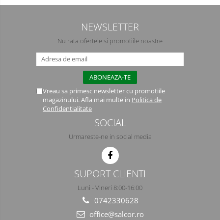
Incaltaminte alba de protectie
NEWSLETTER
Incaltaminte ESD
Nu rata ofertele si promotiile noastre
Pantofi fara protectie
Protectie chimica
Saboti
Vreau sa primesc newsletter cu promotiile
magazinului. Afla mai multe in
Politica de
Confidentialitate
Manecute
SOCIAL
Manusi fibre speciale
Urmareste-ne in social media
Manusi fibre speciale impregnate
Manusi latex
SUPORT CLIENTI
Manusi neopren
Luni - Vineri 8:00-16:00
0742330628
Manusi nitril
office@salcor.ro
Manusi piele