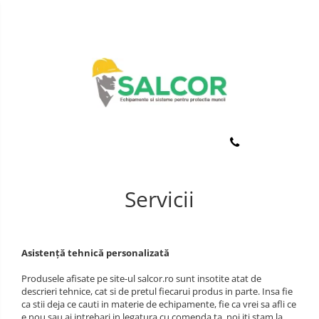
Toate Produsele
Imbracaminte
Accesorii
Lucru la Inaltime
Incaltaminte
Articole unica folosinta
Manusi
Camasi
Outdoor
Combinezoane
Servicii
Curatenie si igiena
Costum-Salopeta
Protectia capului
Halate de lucru
Protectie auditiva
Asistență tehnică personalizată
Hanorace
Protectie Respiratorie
Produsele afisate pe site-ul salcor.ro sunt insotite atat de
Imbracaminte Femei
descrieri tehnice, cat si de pretul fiecarui produs in parte. Insa fie
Protectie vizuala
ca stii deja ce cauti in materie de echipamente, fie ca vrei sa afli ce
Jachete de iarna
e nou sau ai intrebari in legatura cu comenda ta, noi iti stam la