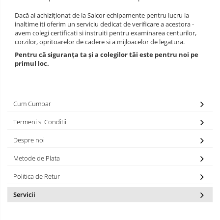
Bucle
Dacă ai achiziționat de la Salcor echipamente pentru lucru la
inaltime iti oferim un serviciu dedicat de verificare a acestora -
Carabiniere
avem colegi certificati si instruiti pentru examinarea centurilor,
corzilor, opritoarelor de cadere si a mijloacelor de legatura.
Centuri
Pentru că siguranța ta și a colegilor tăi este pentru noi pe
primul loc.
Mijloace de legatura
Opritoare de cadere
Cum Cumpar
Puncte de ancorare
Termeni si Conditii
Sisteme de acces in canale
Despre noi
Pantofi de protectie
Metode de Plata
Sandale de protectie
Politica de Retur
Bocanci de protectie
Servicii
Accesorii
Cizme de protectie