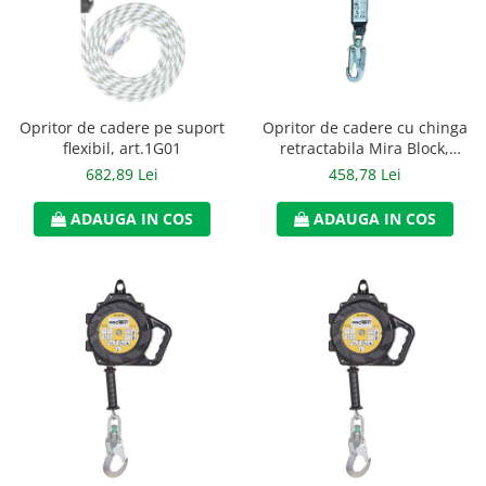
Jachete/Bluze Salopeta
Pantaloni cu pieptar
Pantaloni de lucru
Opritor de cadere pe suport
Opritor de cadere cu chinga
Pantaloni scurti
flexibil, art.1G01
retractabila Mira Block,
art.1G56
682,89 Lei
458,78 Lei
Pelerine de ploaie
ADAUGA IN COS
ADAUGA IN COS
Protectie termica
Reflectorizante
Softshell
Sorturi de protectie
Tricouri
Veste
Lucru la Inaltime