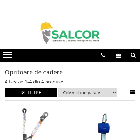
Toate Produsele
Imbracaminte
Accesorii
Articole unica folosinta
Camasi
Opritoare de cadere
Combinezoane
Afiseaza:
1-
4
din
4
produse
Costum-Salopeta
FILTRE
Halate de lucru
Hanorace
Imbracaminte Femei
Jachete de iarna