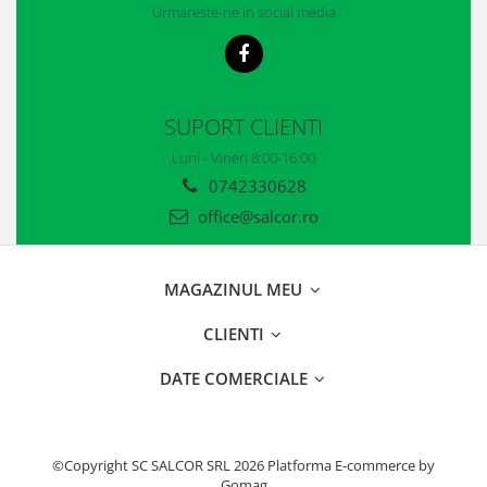
Urmareste-ne in social media
Accesorii
Cizme de protectie
Incaltaminte alba de protectie
SUPORT CLIENTI
Incaltaminte ESD
Luni - Vineri 8:00-16:00
Pantofi fara protectie
0742330628
office@salcor.ro
Protectie chimica
Saboti
MAGAZINUL MEU
Manusi
CLIENTI
Manecute
DATE COMERCIALE
Manusi fibre speciale
Manusi fibre speciale impregnate
Manusi latex
©Copyright SC SALCOR SRL 2026
Platforma E-commerce by
Gomag