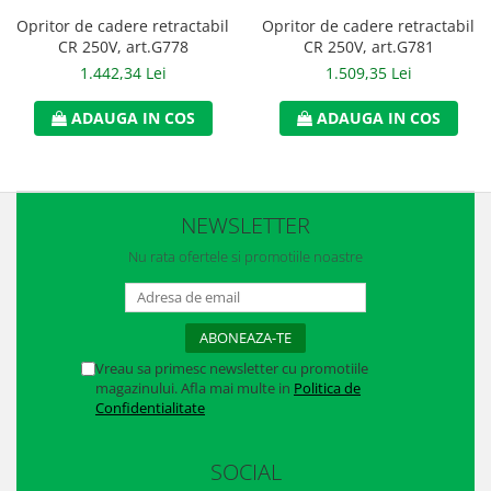
Accesorii alpinism utilitar
Opritor de cadere retractabil
Opritor de cadere retractabil
CR 250V, art.G778
CR 250V, art.G781
Bucle
1.442,34 Lei
1.509,35 Lei
Carabiniere
ADAUGA IN COS
ADAUGA IN COS
Centuri
Mijloace de legatura
NEWSLETTER
Opritoare de cadere
Nu rata ofertele si promotiile noastre
Puncte de ancorare
Sisteme de acces in canale
Incaltaminte
Vreau sa primesc newsletter cu promotiile
magazinului. Afla mai multe in
Politica de
Pantofi de protectie
Confidentialitate
Sandale de protectie
SOCIAL
Bocanci de protectie