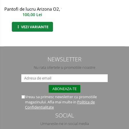
Bucle
Pantofi de lucru Arizona O2, fara bombeu
100,00 Lei
Carabiniere
VEZI VARIANTE
Centuri
Mijloace de legatura
Opritoare de cadere
NEWSLETTER
Puncte de ancorare
Nu rata ofertele si promotiile noastre
Sisteme de acces in canale
Pantofi de protectie
Sandale de protectie
Vreau sa primesc newsletter cu promotiile
magazinului. Afla mai multe in
Politica de
Bocanci de protectie
Confidentialitate
SOCIAL
Accesorii
Urmareste-ne in social media
Cizme de protectie