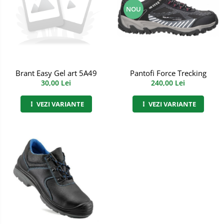
Semnalizare rutiera
NOU
Jachete/Bluze Salopeta
Pantaloni cu pieptar
Pantaloni de lucru
Pantaloni scurti
Pantofi Force Trecking
Brant Easy Gel art 5A49
240,00 Lei
30,00 Lei
Pelerine de ploaie
VEZI VARIANTE
VEZI VARIANTE
Protectie termica
Reflectorizante
Softshell
Sorturi de protectie
Tricouri
Veste
Accesorii alpinism utilitar