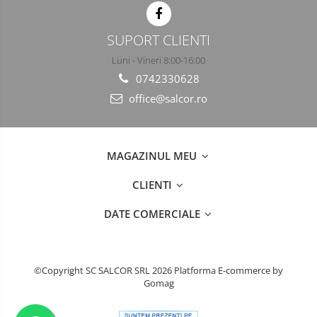
Incaltaminte alba de protectie
SUPORT CLIENTI
Incaltaminte ESD
Luni - Vineri 8:00-16:00
Pantofi fara protectie
0742330628
office@salcor.ro
Protectie chimica
Saboti
MAGAZINUL MEU
Manecute
Manusi fibre speciale
CLIENTI
Manusi fibre speciale impregnate
DATE COMERCIALE
Manusi latex
Manusi neopren
©Copyright SC SALCOR SRL 2026
Platforma E-commerce by
Gomag
Manusi nitril
Manusi piele