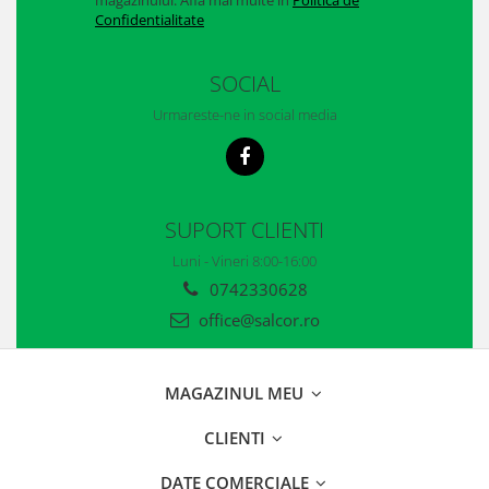
magazinului. Afla mai multe in
Politica de
Confidentialitate
Accesorii alpinism utilitar
Bucle
SOCIAL
Carabiniere
Urmareste-ne in social media
Centuri
Mijloace de legatura
SUPORT CLIENTI
Opritoare de cadere
Luni - Vineri 8:00-16:00
Puncte de ancorare
0742330628
Sisteme de acces in canale
office@salcor.ro
Incaltaminte
Pantofi de protectie
MAGAZINUL MEU
Sandale de protectie
CLIENTI
Bocanci de protectie
DATE COMERCIALE