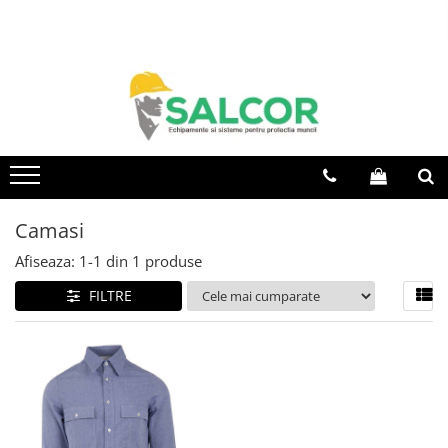
Toate Produsele
Imbracaminte
Accesorii
Articole unica folosinta
Camasi
Camasi
Combinezoane
Afiseaza:
1-
1
din
1
produse
Costum-Salopeta
FILTRE
Halate de lucru
Hanorace
Imbracaminte Femei
Jachete de iarna