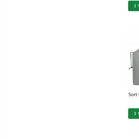
Incaltaminte alba de protectie
Incaltaminte ESD
Pantofi fara protectie
Protectie chimica
Saboti
Manecute
Manusi fibre speciale
Manusi fibre speciale impregnate
Sort
Manusi latex
Manusi neopren
Manusi nitril
Manusi piele