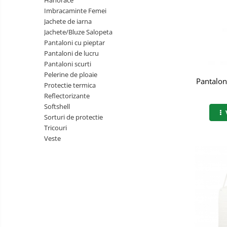
Hanorace
Semnalizare rutiera
Imbracaminte Femei
Jachete/Bluze Salopeta
Jachete de iarna
Jachete/Bluze Salopeta
Pantaloni cu pieptar
Pantaloni cu pieptar
Pantaloni de lucru
Pantaloni de lucru
Pantaloni scurti
Pantaloni scurti
Pelerine de ploaie
Pantalon
Protectie termica
Pelerine de ploaie
Reflectorizante
Softshell
Protectie termica
Sorturi de protectie
Reflectorizante
Tricouri
Veste
Softshell
Sorturi de protectie
Tricouri
Veste
Accesorii alpinism utilitar