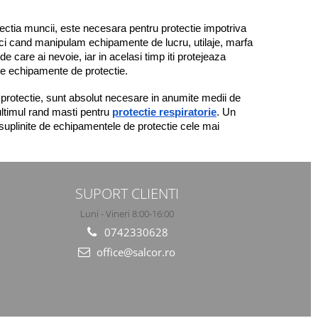
ctia muncii, este necesara pentru protectie impotriva 
atunci cand manipulam echipamente de lucru, utilaje, marfa 
 care ai nevoie, iar in acelasi timp iti protejeaza 
lte echipamente de protectie.
protectie, sunt absolut necesare in anumite medii de 
n ultimul rand masti pentru 
protectie respiratorie
. Un 
uplinite de echipamentele de protectie cele mai 
SUPORT CLIENTI
Luni - Vineri 8:00-16:00
0742330628
office@salcor.ro