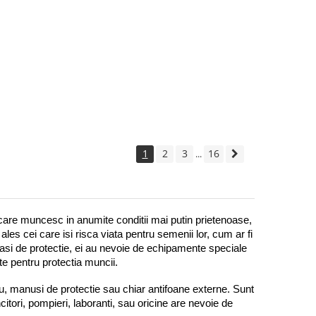
1
2
3
16
...
 care muncesc in anumite conditii mai putin prietenoase, 
les cei care isi risca viata pentru semenii lor, cum ar fi 
asi de protectie, ei au nevoie de echipamente speciale 
e pentru protectia muncii. 
ru, manusi de protectie sau chiar antifoane externe. Sunt 
tori, pompieri, laboranti, sau oricine are nevoie de 