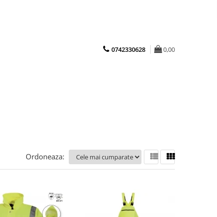
0742330628
0,00
Ordoneaza: