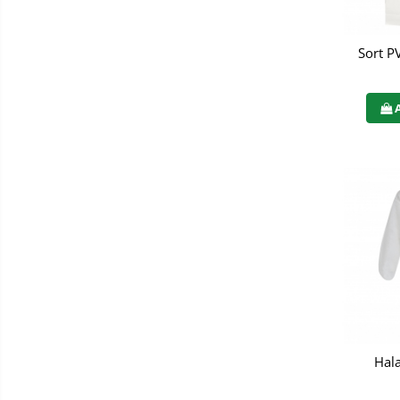
Bucle
Sort P
Carabiniere
Centuri
Mijloace de legatura
Opritoare de cadere
Puncte de ancorare
Sisteme de acces in canale
Pantofi de protectie
Sandale de protectie
Bocanci de protectie
Hala
Accesorii
Cizme de protectie