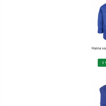
Manusi PVC
Manusi textil
Manusi tricot impregnat
Manusi zale
Imbracaminte Outdoor
Haina va
Incaltaminte Outdoor
Casti
Caciuli
Sepci
Antifoane
Filtre