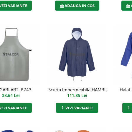
VEZI VARIANTE
ADAUGA IN COS
 GABI ART. B743
Scurta impermeabila HAMBURG ART. B8
Halat
38,64 Lei
111,85 Lei
VEZI VARIANTE
VEZI VARIANTE