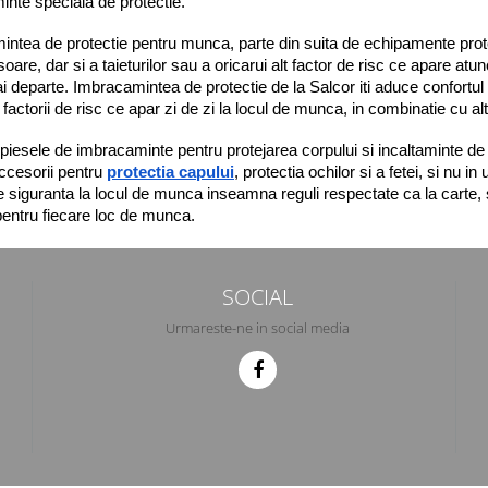
nte speciala de protectie.
ntea de protectie pentru munca, parte din suita de echipamente prote
 usoare, dar si a taieturilor sau a oricarui alt factor de risc ce apare 
i departe. Imbracamintea de protectie de la Salcor iti aduce confortul de
 factorii de risc ce apar zi de zi la locul de munca, in combinatie cu a
piesele de imbracaminte pentru protejarea corpului si incaltaminte de 
accesorii pentru 
protectia capului
, protectia ochilor si a fetei, si nu i
siguranta la locul de munca inseamna reguli respectate ca la carte, s
 pentru fiecare loc de munca. 
SOCIAL
Urmareste-ne in social media