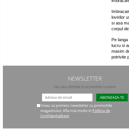
imbracami
Imbracami
lovirilor
si asa ma
corpul de
Pe langa 
lucru si 
maxim de 
potrivite
NEWSLETTER
Nu rata ofertele si promotiile noastre
Vreau sa primesc newsletter cu promotiile
magazinului. Afla mai multe in
Politica de
Confidentialitate