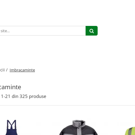
cii /
Imbracaminte
caminte
1-
21
din
325
produse