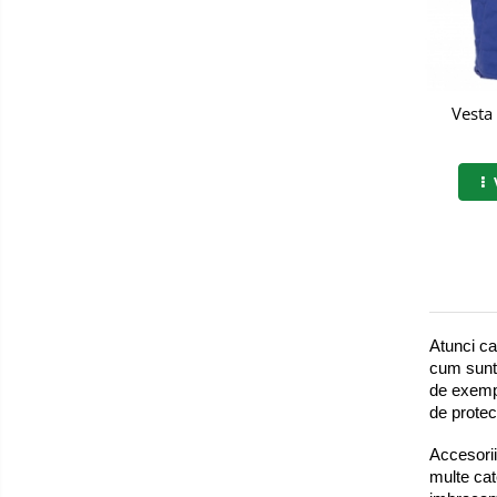
Semimasti
Ochelari
Viziere de protectie
Vesta
Atunci ca
cum sunt 
de exempl
de protec
Accesorii
multe cat