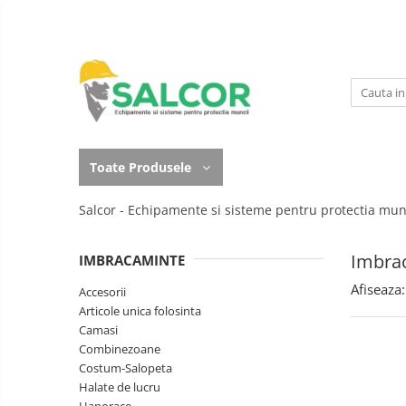
Toate Produsele
Imbracaminte
Accesorii
Lucru la Inaltime
Incaltaminte
Articole unica folosinta
Toate Produsele
Manusi
Camasi
Salcor - Echipamente si sisteme pentru protectia mun
Outdoor
Combinezoane
Curatenie si igiena
Imbra
IMBRACAMINTE
Costum-Salopeta
Protectia capului
Afiseaza:
Accesorii
Halate de lucru
Articole unica folosinta
Protectie auditiva
Camasi
Hanorace
Combinezoane
Protectie Respiratorie
Imbracaminte Femei
Costum-Salopeta
Protectie vizuala
Halate de lucru
Jachete de iarna