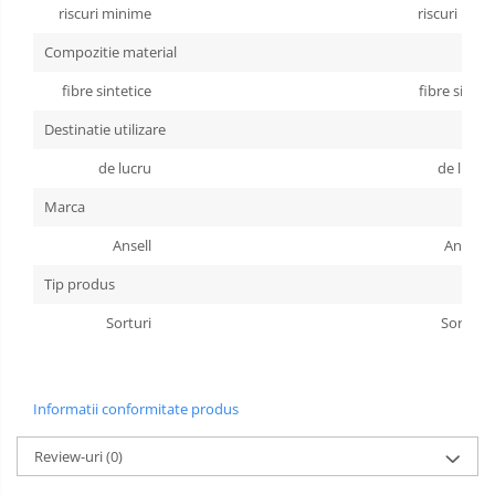
riscuri minime
riscuri min
Incaltaminte alba de protectie
Compozitie material
Incaltaminte ESD
fibre sintetice
fibre sintet
Pantofi fara protectie
Destinatie utilizare
Protectie chimica
de lucru
de lucru
Saboti
Marca
Ansell
Ansell
Manecute
Tip produs
Manusi fibre speciale
Sorturi
Sorturi
Manusi fibre speciale impregnate
Manusi latex
Informatii conformitate produs
Manusi neopren
Manusi nitril
Review-uri
(0)
Manusi piele