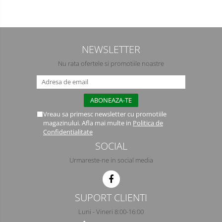
Semimasti
Ochelari
NEWSLETTER
Viziere de protectie
Nu rata ofertele si promotiile noastre
Vreau sa primesc newsletter cu promotiile
magazinului. Afla mai multe in
Politica de
Confidentialitate
SOCIAL
Urmareste-ne in social media
SUPORT CLIENTI
Luni - Vineri 8:00-16:00