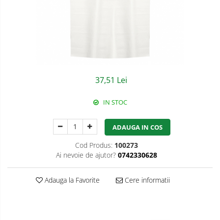
Semnalizare rutiera
Jachete/Bluze Salopeta
Pantaloni cu pieptar
Pantaloni de lucru
Pantaloni scurti
37,51 Lei
Pelerine de ploaie
IN STOC
Protectie termica
Reflectorizante
ADAUGA IN COS
Softshell
Cod Produs:
100273
Ai nevoie de ajutor?
0742330628
Sorturi de protectie
Tricouri
Adauga la Favorite
Cere informatii
Veste
Accesorii alpinism utilitar