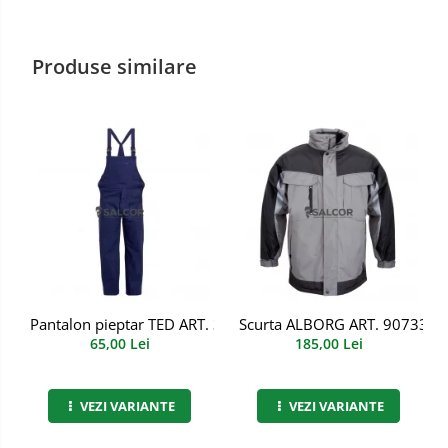
Manusi PVC
Produse similare
Manusi textil
Manusi tricot impregnat
Manusi zale
Imbracaminte Outdoor
Incaltaminte Outdoor
Casti
Caciuli
Pantalon pieptar TED ART. 3B72
Scurta ALBORG ART. 90733
Sepci
65,00 Lei
185,00 Lei
Antifoane
VEZI VARIANTE
VEZI VARIANTE
Filtre