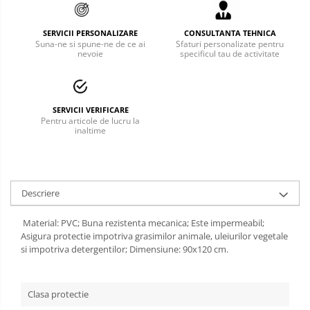
Bucle
SERVICII PERSONALIZARE
CONSULTANTA TEHNICA
Suna-ne si spune-ne de ce ai
Sfaturi personalizate pentru
Carabiniere
nevoie
specificul tau de activitate
Centuri
Mijloace de legatura
SERVICII VERIFICARE
Pentru articole de lucru la
Opritoare de cadere
inaltime
Puncte de ancorare
Sisteme de acces in canale
Descriere
Pantofi de protectie
Material: PVC; Buna rezistenta mecanica; Este impermeabil;
Sandale de protectie
Asigura protectie impotriva grasimilor animale, uleiurilor vegetale
si impotriva detergentilor; Dimensiune: 90x120 cm.
Bocanci de protectie
Accesorii
Clasa protectie
Cizme de protectie