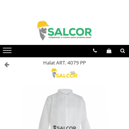
Toate Produsele
Imbracaminte
Accesorii
Articole unica folosinta
Camasi
Halat ART. 4079 PP
Combinezoane
Costum-Salopeta
Halate de lucru
Hanorace
Imbracaminte Femei
Jachete de iarna