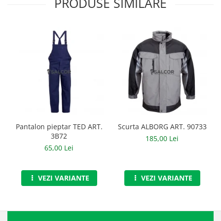
PRODUSE SIMILARE
Manusi neopren
Manusi nitril
Manusi piele
Manusi PVC
Manusi textil
Manusi tricot impregnat
Manusi zale
Pantalon pieptar TED ART.
Scurta ALBORG ART. 90733
3B72
Outdoor
185,00 Lei
65,00 Lei
Imbracaminte Outdoor
Incaltaminte Outdoor
VEZI VARIANTE
VEZI VARIANTE
Curatenie si igiena
Protectia capului