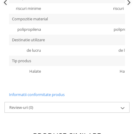
Accesorii
riscuri minime
riscuri min
Cizme de protectie
Compozitie material
Incaltaminte alba de protectie
polipropilena
polipropile
Incaltaminte ESD
Destinatie utilizare
Pantofi fara protectie
de lucru
de lucru
Tip produs
Protectie chimica
Halate
Halate
Saboti
Manusi
Manecute
Informatii conformitate produs
Manusi fibre speciale
Review-uri
(0)
Manusi fibre speciale impregnate
Manusi latex