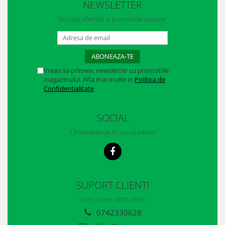
NEWSLETTER
Casti
Nu rata ofertele si promotiile noastre
Caciuli
Sepci
Protectie auditiva
Vreau sa primesc newsletter cu promotiile
Antifoane
magazinului. Afla mai multe in
Politica de
Confidentialitate
Protectie Respiratorie
SOCIAL
Filtre
Urmareste-ne in social media
Semimasti
Protectie vizuala
Ochelari
SUPORT CLIENTI
Viziere de protectie
Luni - Vineri 8:00-16:00
0742330628
Semnalizare rutiera