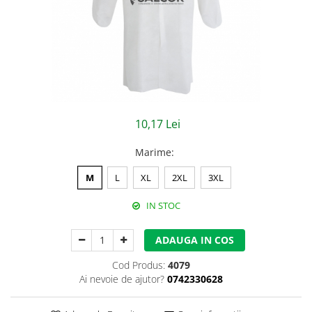
Jachete/Bluze Salopeta
Pantaloni cu pieptar
Pantaloni de lucru
Pantaloni scurti
Pelerine de ploaie
10,17 Lei
Protectie termica
Marime
:
Reflectorizante
M
L
XL
2XL
3XL
Softshell
IN STOC
Sorturi de protectie
ADAUGA IN COS
Tricouri
Cod Produs:
4079
Veste
Ai nevoie de ajutor?
0742330628
Lucru la Inaltime