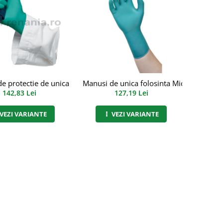
goria III, art.C497 (58-270)
e protectie de unica folosinta Touch'Ntuff categoria III, art.C649
Manusi de unica folosinta Microflex catego
142,83 Lei
127,19 Lei
VEZI VARIANTE
VEZI VARIANTE