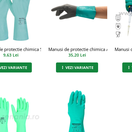
 protectie chimica Sol-Vex categoria III, art.C383 (37-675)
Manusi de protectie chimica Alphatec cate
Manusi d
9,63 Lei
35,20 Lei
VEZI VARIANTE
VEZI VARIANTE