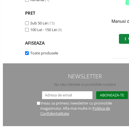
Bucle
PRET
Carabiniere
Manusi de
Sub 50 Lei
(15)
100 Lei - 150 Lei
(8)
Centuri
Mijloace de legatura
AFISEAZA
Opritoare de cadere
Toate produsele
Puncte de ancorare
Sisteme de acces in canale
NEWSLETTER
Nu rata ofertele si promotiile noastre
Pantofi de protectie
Sandale de protectie
Vreau sa primesc newsletter cu promotiile
Bocanci de protectie
magazinului. Afla mai multe in
Politica de
Confidentialitate
Accesorii
Cizme de protectie