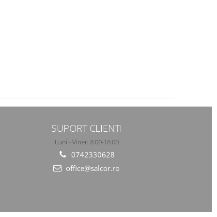
egoria III, Renania, art.24C2
SUPORT CLIENTI
Luni - Vineri 8:00-16:00
0742330628
office@salcor.ro