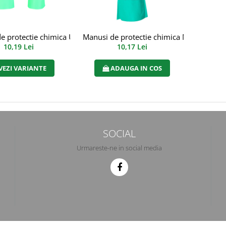
 protectie chimica Ultranitril categoria III, art.C915
Manusi de protectie chimica New Nitril cat
10,19 Lei
10,17 Lei
VEZI VARIANTE
ADAUGA IN COS
SOCIAL
Urmareste-ne in social media