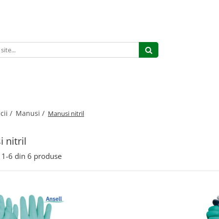
cii /
Manusi /
Manusi nitril
 nitril
1-
6
din
6
produse