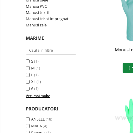
Manusi piele
Semnalizare rutiera
Manusi PVC
Jachete/Bluze Salopeta
Manusi textil
Manusi tricot impregnat
Pantaloni cu pieptar
Manusi zale
Pantaloni de lucru
MARIME
Pantaloni scurti
Manusi de
Pelerine de ploaie
S
(1)
Protectie termica
M
(1)
Reflectorizante
L
(1)
XL
(1)
Softshell
6
(1)
Vezi mai multe
Sorturi de protectie
Tricouri
PRODUCATORI
Veste
ANSELL
(18)
MAPA
(4)
Accesorii alpinism utilitar
Renania
(1)