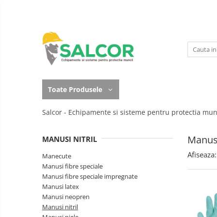
Toate Produsele
Imbracaminte
Accesorii
Lucru la Inaltime
Incaltaminte
Articole unica folosinta
Toate Produsele
Manusi
Camasi
Salcor - Echipamente si sisteme pentru protectia mun
Outdoor
Combinezoane
Curatenie si igiena
Manusi
MANUSI NITRIL
Costum-Salopeta
Protectia capului
Afiseaza:
Manecute
Halate de lucru
Manusi fibre speciale
Protectie auditiva
Manusi fibre speciale impregnate
Hanorace
Manusi latex
Protectie Respiratorie
Imbracaminte Femei
Manusi neopren
Protectie vizuala
Manusi nitril
Jachete de iarna