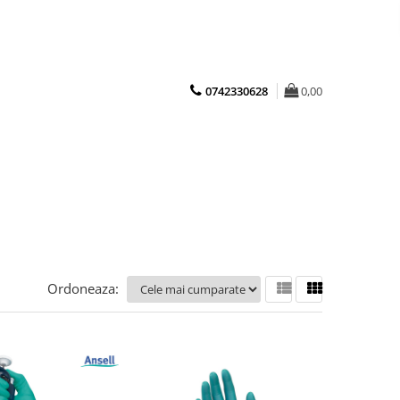
0742330628
0,00
Ordoneaza: