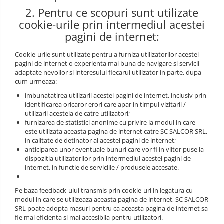
2. Pentru ce scopuri sunt utilizate
Bucle
cookie-urile prin intermediul acestei
Carabiniere
pagini de internet:
Centuri
Cookie-urile sunt utilizate pentru a furniza utilizatorilor acestei
pagini de internet o experienta mai buna de navigare si servicii
Mijloace de legatura
adaptate nevoilor si interesului fiecarui utilizator in parte, dupa
cum urmeaza:
Opritoare de cadere
imbunatatirea utilizarii acestei pagini de internet, inclusiv prin
identificarea oricaror erori care apar in timpul vizitarii /
Puncte de ancorare
utilizarii acesteia de catre utilizatori;
furnizarea de statistici anonime cu privire la modul in care
Sisteme de acces in canale
este utilizata aceasta pagina de internet catre SC SALCOR SRL,
in calitate de detinator al acestei pagini de internet;
Pantofi de protectie
anticiparea unor eventuale bunuri care vor fi in viitor puse la
dispozitia utilizatorilor prin intermediul acestei pagini de
Sandale de protectie
internet, in functie de serviciile / produsele accesate.
Bocanci de protectie
Pe baza feedback-ului transmis prin cookie-uri in legatura cu
modul in care se utilizeaza aceasta pagina de internet, SC SALCOR
Accesorii
SRL poate adopta masuri pentru ca aceasta pagina de internet sa
fie mai eficienta si mai accesibila pentru utilizatori.
Cizme de protectie