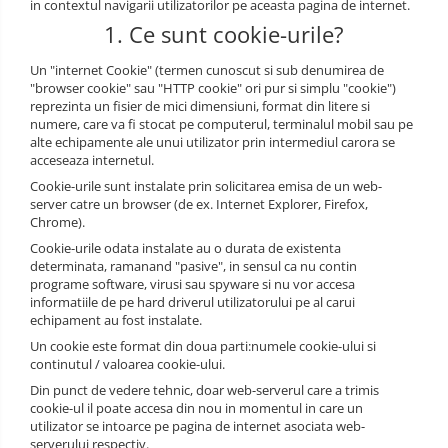
in contextul navigarii utilizatorilor pe aceasta pagina de internet.
Semnalizare rutiera
Jachete/Bluze Salopeta
1. Ce sunt cookie-urile?
Pantaloni cu pieptar
Un "internet Cookie" (termen cunoscut si sub denumirea de
"browser cookie" sau "HTTP cookie" ori pur si simplu "cookie")
Pantaloni de lucru
reprezinta un fisier de mici dimensiuni, format din litere si
numere, care va fi stocat pe computerul, terminalul mobil sau pe
Pantaloni scurti
alte echipamente ale unui utilizator prin intermediul carora se
acceseaza internetul.
Pelerine de ploaie
Cookie-urile sunt instalate prin solicitarea emisa de un web-
server catre un browser (de ex. Internet Explorer, Firefox,
Protectie termica
Chrome).
Cookie-urile odata instalate au o durata de existenta
Reflectorizante
determinata, ramanand "pasive", in sensul ca nu contin
programe software, virusi sau spyware si nu vor accesa
Softshell
informatiile de pe hard driverul utilizatorului pe al carui
echipament au fost instalate.
Sorturi de protectie
Un cookie este format din doua parti:numele cookie-ului si
Tricouri
continutul / valoarea cookie-ului.
Din punct de vedere tehnic, doar web-serverul care a trimis
Veste
cookie-ul il poate accesa din nou in momentul in care un
utilizator se intoarce pe pagina de internet asociata web-
Accesorii alpinism utilitar
serverului respectiv.