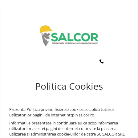
Toate Produsele
Imbracaminte
Accesorii
Lucru la Inaltime
Incaltaminte
Articole unica folosinta
Manusi
Camasi
Outdoor
Combinezoane
Politica Cookies
Curatenie si igiena
Costum-Salopeta
Protectia capului
Halate de lucru
Protectie auditiva
Prezenta Politica privind fisierele cookies se aplica tuturor
Hanorace
utilizatorilor paginii de internet http://salcor.ro.
Protectie Respiratorie
Informatiile prezentate in continuare au ca scop informarea
Imbracaminte Femei
utilizatorilor acestei pagini de internet cu privire la plasarea,
Protectie vizuala
utilizarea si administrarea cookie-urilor de catre SC SALCOR SRL
Jachete de iarna