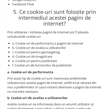
Facebook Pixel
Manusi PVC
5. Ce cookie-uri sunt folosite prin
intermediul acestei pagini de
Manusi textil
internet?
Manusi tricot impregnat
Prin utilizarea / vizitarea paginii de internet pot fi plasate
Manusi zale
urmatoarele cookie-uri:
a. Cookie-uri de performanta a paginii de internet
Imbracaminte Outdoor
b. Cookie-uri de analiza a utilizatorilor
c. Cookie-uri pentru geotargeting
Incaltaminte Outdoor
d. Cookie-uri de inregistrare
e. Cookie-uri pentru publicitate
Casti
f. Cookie-uri ale furnizorilor de publicitate
a. Cookie-uri de performanta
Caciuli
Prin acest tip de cookie-uri sunt memorate preferintele
utilizatorului acestei pagini de internet, astfel incat setarea din
Sepci
nou a preferintelor in cazul vizitarii ulterioare a paginii de internet
nu mai este necesara.
Antifoane
b. Cookie-uri de analiza a utilizatorilor
Filtre
Aceste cookie-uri ne informeaza daca un anumit utilizator al
paginii de internet a mai vizitat / utilizat aceasta pagina de