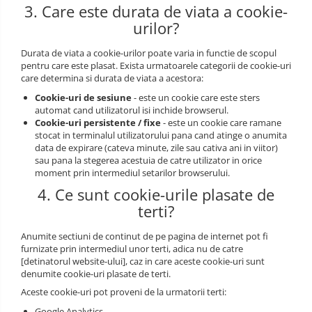
3. Care este durata de viata a cookie-
Incaltaminte alba de protectie
urilor?
Incaltaminte ESD
Durata de viata a cookie-urilor poate varia in functie de scopul
pentru care este plasat. Exista urmatoarele categorii de cookie-uri
Pantofi fara protectie
care determina si durata de viata a acestora:
Cookie-uri de sesiune
- este un cookie care este sters
Protectie chimica
automat cand utilizatorul isi inchide browserul.
Cookie-uri persistente / fixe
- este un cookie care ramane
Saboti
stocat in terminalul utilizatorului pana cand atinge o anumita
data de expirare (cateva minute, zile sau cativa ani in viitor)
Manecute
sau pana la stegerea acestuia de catre utilizator in orice
moment prin intermediul setarilor browserului.
Manusi fibre speciale
4. Ce sunt cookie-urile plasate de
Manusi fibre speciale impregnate
terti?
Manusi latex
Anumite sectiuni de continut de pe pagina de internet pot fi
furnizate prin intermediul unor terti, adica nu de catre
Manusi neopren
[detinatorul website-ului], caz in care aceste cookie-uri sunt
denumite cookie-uri plasate de terti.
Manusi nitril
Aceste cookie-uri pot proveni de la urmatorii terti:
Manusi piele
Google Analytics