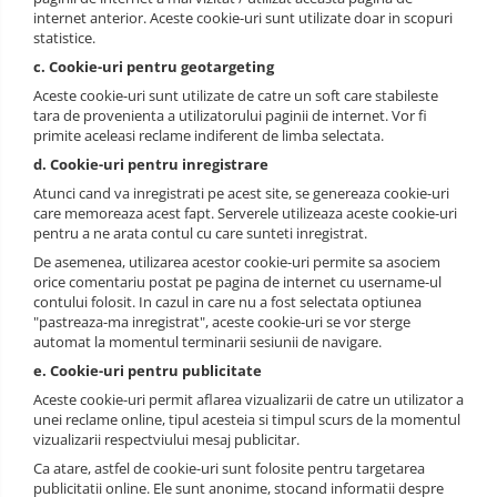
internet anterior. Aceste cookie-uri sunt utilizate doar in scopuri
Semimasti
statistice.
Ochelari
c. Cookie-uri pentru geotargeting
Aceste cookie-uri sunt utilizate de catre un soft care stabileste
Viziere de protectie
tara de provenienta a utilizatorului paginii de internet. Vor fi
primite aceleasi reclame indiferent de limba selectata.
d. Cookie-uri pentru inregistrare
Atunci cand va inregistrati pe acest site, se genereaza cookie-uri
care memoreaza acest fapt. Serverele utilizeaza aceste cookie-uri
pentru a ne arata contul cu care sunteti inregistrat.
De asemenea, utilizarea acestor cookie-uri permite sa asociem
orice comentariu postat pe pagina de internet cu username-ul
contului folosit. In cazul in care nu a fost selectata optiunea
"pastreaza-ma inregistrat", aceste cookie-uri se vor sterge
automat la momentul terminarii sesiunii de navigare.
e. Cookie-uri pentru publicitate
Aceste cookie-uri permit aflarea vizualizarii de catre un utilizator a
unei reclame online, tipul acesteia si timpul scurs de la momentul
vizualizarii respectviului mesaj publicitar.
Ca atare, astfel de cookie-uri sunt folosite pentru targetarea
publicitatii online. Ele sunt anonime, stocand informatii despre