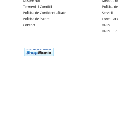
Despre noi
Metode de
Accesorii
Termeni si Conditii
Politica d
Politica de Confidentialitate
Servicii
Cizme de protectie
Politica de livrare
Formular 
Incaltaminte alba de protectie
Contact
ANPC
ANPC - SA
Incaltaminte ESD
Pantofi fara protectie
Protectie chimica
Saboti
Manusi
Manecute
Manusi fibre speciale
Manusi fibre speciale impregnate
Manusi latex