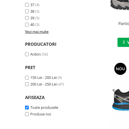
37
(4)
Jachete/Bluze Salopeta
38
(5)
Pantaloni cu pieptar
39
(5)
Panto
40
(5)
Pantaloni de lucru
Vezi mai multe
Pantaloni scurti
PRODUCATORI
Pelerine de ploaie
Ardon
(56)
Protectie termica
PRET
NOU
Reflectorizante
150 Lei - 200 Lei
(9)
Softshell
200 Lei - 250 Lei
(47)
Sorturi de protectie
AFISEAZA
Tricouri
Toate produsele
Veste
Produse noi
Lucru la Inaltime