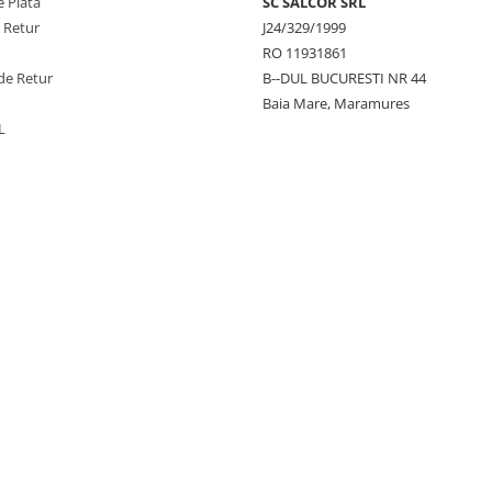
 Plata
SC SALCOR SRL
e Retur
J24/329/1999
RO 11931861
de Retur
B--DUL BUCURESTI NR 44
Baia Mare, Maramures
L