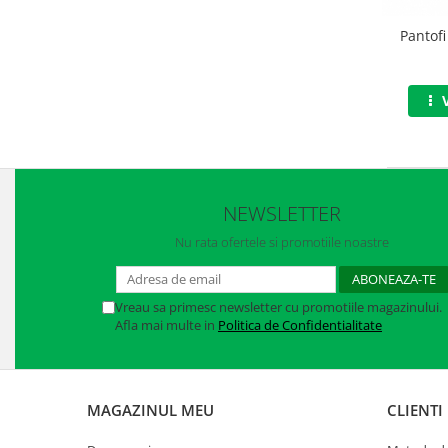
Accesorii alpinism utilitar
Pantofi
Bucle
Carabiniere
Centuri
Mijloace de legatura
Opritoare de cadere
NEWSLETTER
Nu rata ofertele si promotiile noastre
Puncte de ancorare
Sisteme de acces in canale
Vreau sa primesc newsletter cu promotiile magazinului.
Incaltaminte
Afla mai multe in
Politica de Confidentialitate
Pantofi de protectie
Sandale de protectie
MAGAZINUL MEU
CLIENTI
Bocanci de protectie