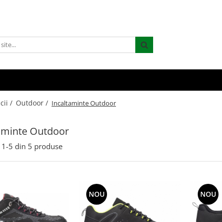
cii /
Outdoor /
Incaltaminte Outdoor
aminte Outdoor
1-
5
din
5
produse
NOU
NOU