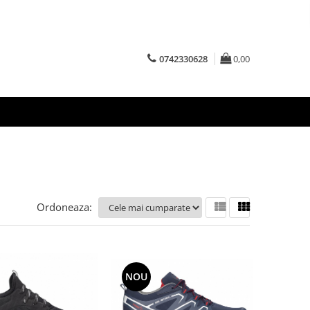
0742330628
0,00
Ordoneaza:
NOU