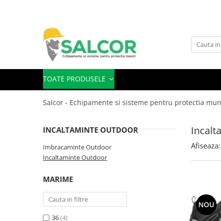
Toate Produsele
Imbracaminte
Accesorii
TOATE PRODUSELE
Articole unica folosinta
Salcor - Echipamente si sisteme pentru protectia mun
Camasi
Combinezoane
Incalt
INCALTAMINTE OUTDOOR
Costum-Salopeta
Afiseaza:
Imbracaminte Outdoor
Incaltaminte Outdoor
Halate de lucru
Hanorace
MARIME
Imbracaminte Femei
NOU
Jachete de iarna
36
(4)