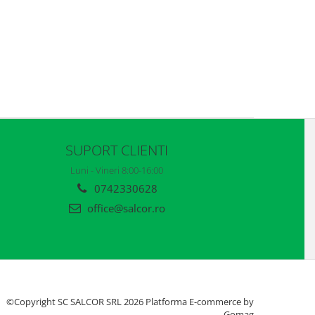
SUPORT CLIENTI
Luni - Vineri 8:00-16:00
0742330628
office@salcor.ro
©Copyright SC SALCOR SRL 2026
Platforma E-commerce by
Gomag