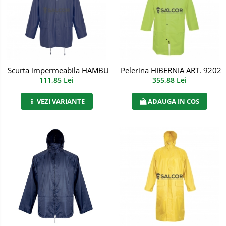
Semnalizare rutiera
Jachete/Bluze Salopeta
Pantaloni cu pieptar
Pantaloni de lucru
Scurta impermeabila HAMBURG ART. B873
Pelerina HIBERNIA ART. 9202
Pantaloni scurti
111,85 Lei
355,88 Lei
Pelerine de ploaie
VEZI VARIANTE
ADAUGA IN COS
Protectie termica
Reflectorizante
Softshell
Sorturi de protectie
Tricouri
Veste
Accesorii alpinism utilitar