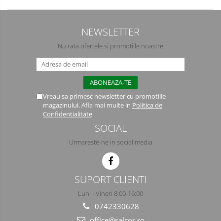
NEWSLETTER
Nu rata ofertele si promotiile noastre
Vreau sa primesc newsletter cu promotiile
magazinului. Afla mai multe in
Politica de
Confidentialitate
SOCIAL
Urmareste-ne in social media
SUPORT CLIENTI
Luni - Vineri 8:00-16:00
0742330628
office@salcor.ro