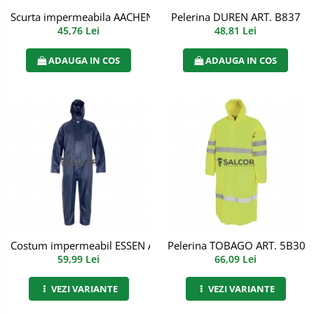
Pelerina DUREN ART. B837
Scurta impermeabila AACHEN ART. 3050
Bucle
48,81 Lei
45,76 Lei
Carabiniere
ADAUGA IN COS
ADAUGA IN COS
Centuri
Mijloace de legatura
Opritoare de cadere
Puncte de ancorare
Sisteme de acces in canale
Pantofi de protectie
Sandale de protectie
Costum impermeabil ESSEN ART. 3060
Pelerina TOBAGO ART. 5B30
59,99 Lei
66,09 Lei
Bocanci de protectie
Accesorii
VEZI VARIANTE
VEZI VARIANTE
Cizme de protectie