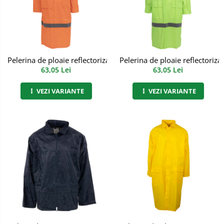
Manusi PVC
Manusi textil
Manusi tricot impregnat
Pelerina de ploaie reflectorizanta protectie riscuri minime Trin
Pelerina de ploaie reflectoriz
63,05 Lei
63,05 Lei
Manusi zale
VEZI VARIANTE
VEZI VARIANTE
Imbracaminte Outdoor
Incaltaminte Outdoor
Casti
Caciuli
Sepci
Antifoane
Filtre