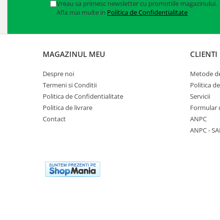
Vreau sa primesc newsletter cu promotiile magazinului.
Accesorii
Afla mai multe in
Politica de Confidentialitate
Cizme de protectie
Incaltaminte alba de protectie
MAGAZINUL MEU
CLIENTI
Incaltaminte ESD
Despre noi
Metode de
Pantofi fara protectie
Termeni si Conditii
Politica d
Politica de Confidentialitate
Servicii
Protectie chimica
Politica de livrare
Formular 
Saboti
Contact
ANPC
ANPC - SA
Manusi
Manecute
Manusi fibre speciale
Manusi fibre speciale impregnate
Manusi latex