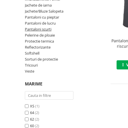
Jachete de iarna
Jachete/Bluze Salopeta
Jachete/Bluze Salopeta
Pantaloni cu pieptar
Pantaloni cu pieptar
Pantaloni de lucru
Pantaloni de lucru
Pantaloni scurti
Pelerine de ploaie
Pantaloni scurti
Pantalon
Protectie termica
riscu
Reflectorizante
Pelerine de ploaie
Renania
Softshell
Sorturi de protectie
Protectie termica
Tricouri
Reflectorizante
Veste
Softshell
MARIME
Sorturi de protectie
Tricouri
XS
(1)
Veste
64
(2)
62
(2)
Lucru la Inaltime
60
(2)