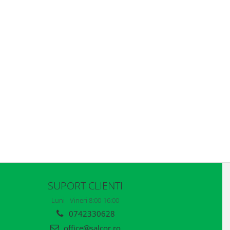
SUPORT CLIENTI
Luni - Vineri 8:00-16:00
0742330628
office@salcor.ro