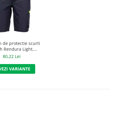
 de protectie scurti
ch Rendura Light,
ania, art. 95B0
80,22 Lei
VEZI VARIANTE