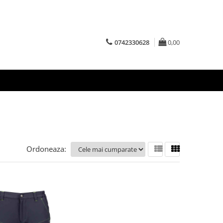
0742330628
0,00
Ordoneaza: