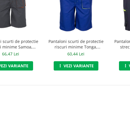
i scurti de protectie
Pantaloni scurti de protectie
Pantalon
ri minime Samoa,
riscuri minime Tonga,
stre
, art.4B13 (90854)
Renania, art.4B21 (90864)
Ren
66,47 Lei
60,44 Lei
VEZI VARIANTE
VEZI VARIANTE