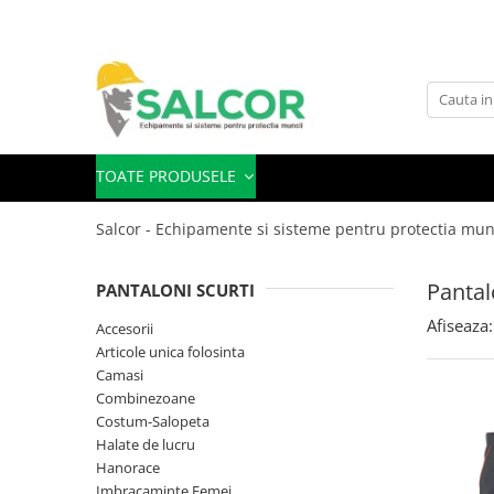
Toate Produsele
Imbracaminte
Accesorii
TOATE PRODUSELE
Articole unica folosinta
Salcor - Echipamente si sisteme pentru protectia mun
Camasi
Combinezoane
Pantal
PANTALONI SCURTI
Costum-Salopeta
Afiseaza:
Accesorii
Articole unica folosinta
Halate de lucru
Camasi
Hanorace
Combinezoane
Costum-Salopeta
Imbracaminte Femei
Halate de lucru
Hanorace
Jachete de iarna
Imbracaminte Femei