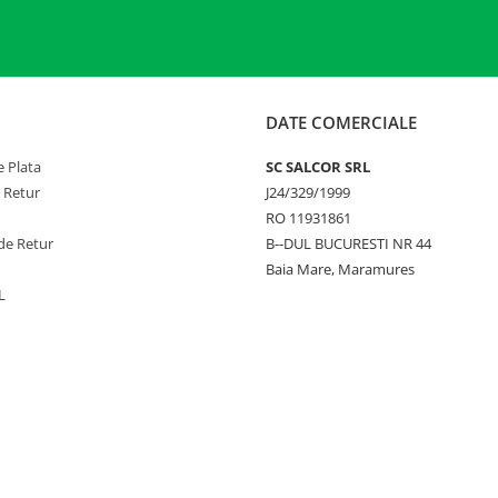
DATE COMERCIALE
 Plata
SC SALCOR SRL
e Retur
J24/329/1999
RO 11931861
de Retur
B--DUL BUCURESTI NR 44
Baia Mare, Maramures
L