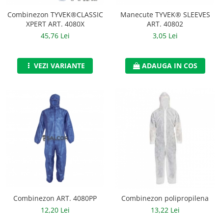
Accesorii alpinism utilitar
Combinezon TYVEK®CLASSIC
Manecute TYVEK® SLEEVES
XPERT ART. 4080X
ART. 40802
Bucle
45,76 Lei
3,05 Lei
Carabiniere
Centuri
VEZI VARIANTE
ADAUGA IN COS
Mijloace de legatura
Opritoare de cadere
Puncte de ancorare
Sisteme de acces in canale
Incaltaminte
Pantofi de protectie
Sandale de protectie
Combinezon ART. 4080PP
Combinezon polipropilena
12,20 Lei
13,22 Lei
Bocanci de protectie