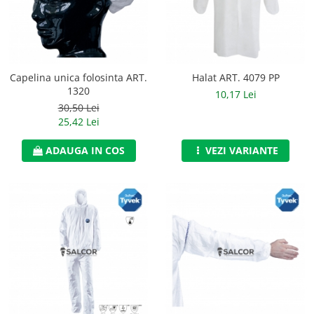
Jachete/Bluze Salopeta
Pantaloni cu pieptar
Pantaloni de lucru
Capelina unica folosinta ART.
Halat ART. 4079 PP
1320
10,17 Lei
Pantaloni scurti
30,50 Lei
Pelerine de ploaie
25,42 Lei
Protectie termica
ADAUGA IN COS
VEZI VARIANTE
Reflectorizante
Softshell
Sorturi de protectie
Tricouri
Veste
Lucru la Inaltime