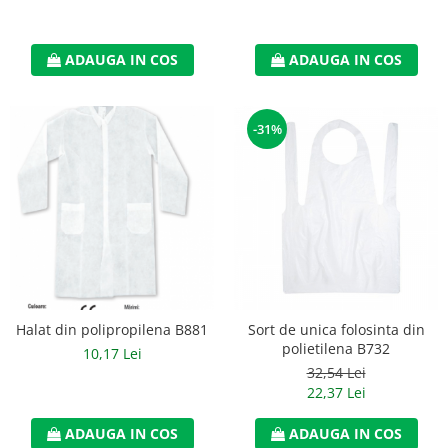
Accesorii
Cizme de protectie
ADAUGA IN COS
ADAUGA IN COS
Incaltaminte alba de protectie
-31%
Incaltaminte ESD
Pantofi fara protectie
Protectie chimica
Saboti
Manusi
Manecute
Halat din polipropilena B881
Sort de unica folosinta din
polietilena B732
Manusi fibre speciale
10,17 Lei
32,54 Lei
Manusi fibre speciale impregnate
22,37 Lei
Manusi latex
ADAUGA IN COS
ADAUGA IN COS