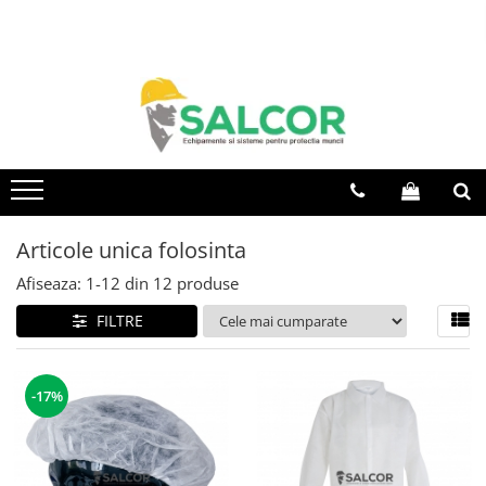
Toate Produsele
Imbracaminte
Accesorii
Articole unica folosinta
Camasi
Articole unica folosinta
Combinezoane
Afiseaza:
1-
12
din
12
produse
Costum-Salopeta
FILTRE
Halate de lucru
Hanorace
-17%
Imbracaminte Femei
Jachete de iarna