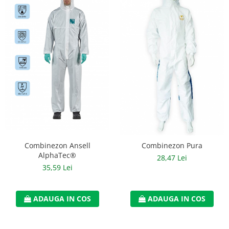
Casti
Caciuli
Sepci
Protectie auditiva
Antifoane
Protectie Respiratorie
Filtre
Semimasti
Combinezon Ansell
Combinezon Pura
AlphaTec®
28,47 Lei
Protectie vizuala
35,59 Lei
Ochelari
Viziere de protectie
ADAUGA IN COS
ADAUGA IN COS
Semnalizare rutiera