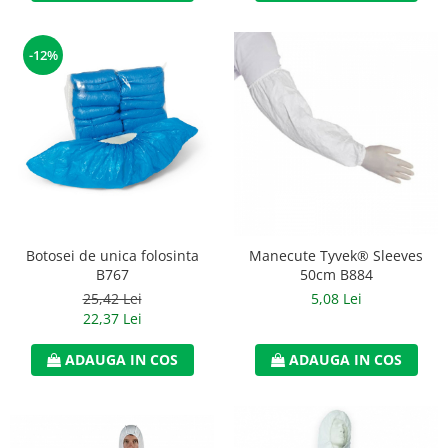
Manusi neopren
Manusi nitril
-12%
Manusi piele
Manusi PVC
Manusi textil
Manusi tricot impregnat
Manusi zale
Botosei de unica folosinta
Manecute Tyvek® Sleeves
B767
50cm B884
Outdoor
25,42 Lei
5,08 Lei
Imbracaminte Outdoor
22,37 Lei
Incaltaminte Outdoor
ADAUGA IN COS
ADAUGA IN COS
Curatenie si igiena
Protectia capului