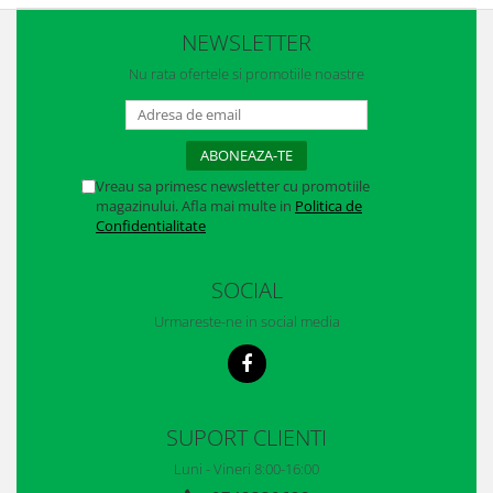
NEWSLETTER
Nu rata ofertele si promotiile noastre
Vreau sa primesc newsletter cu promotiile
magazinului. Afla mai multe in
Politica de
Confidentialitate
SOCIAL
Urmareste-ne in social media
SUPORT CLIENTI
Luni - Vineri 8:00-16:00