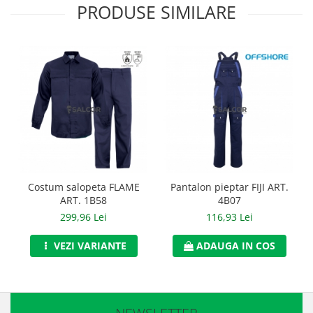
Casti
PRODUSE SIMILARE
Caciuli
Sepci
Protectie auditiva
Antifoane
Protectie Respiratorie
Filtre
Costum salopeta FLAME
Pantalon pieptar FIJI ART.
Semimasti
ART. 1B58
4B07
299,96 Lei
116,93 Lei
Protectie vizuala
Ochelari
VEZI VARIANTE
ADAUGA IN COS
Viziere de protectie
Semnalizare rutiera