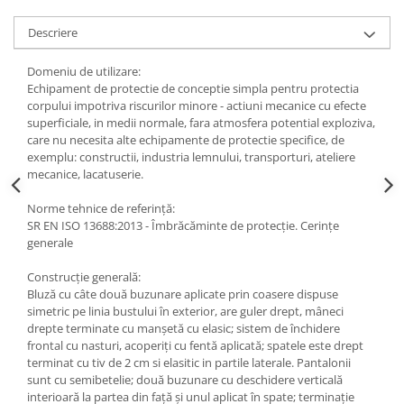
Accesorii
Descriere
Cizme de protectie
Domeniu de utilizare:
Incaltaminte alba de protectie
Echipament de protectie de conceptie simpla pentru protectia
corpului impotriva riscurilor minore - actiuni mecanice cu efecte
Incaltaminte ESD
superficiale, in medii normale, fara atmosfera potential exploziva,
care nu necesita alte echipamente de protectie specifice, de
Pantofi fara protectie
exemplu: constructii, industria lemnului, transporturi, ateliere
mecanice, lacatuserie.
Protectie chimica
Norme tehnice de referinţă:
Saboti
SR EN ISO 13688:2013 - Îmbrăcăminte de protecţie. Cerinţe
generale
Manusi
Construcţie generală:
Manecute
Bluză cu câte două buzunare aplicate prin coasere dispuse
simetric pe linia bustului în exterior, are guler drept, mâneci
Manusi fibre speciale
drepte terminate cu manşetă cu elasic; sistem de închidere
frontal cu nasturi, acoperiţi cu fentă aplicată; spatele este drept
Manusi fibre speciale impregnate
terminat cu tiv de 2 cm si elasitic in partile laterale. Pantalonii
sunt cu semibetelie; două buzunare cu deschidere verticală
Manusi latex
interioară la partea din faţă şi unul aplicat în spate; terminaţie