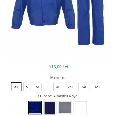
Jachete/Bluze Salopeta
Pantaloni cu pieptar
Pantaloni de lucru
Pantaloni scurti
Pelerine de ploaie
Protectie termica
Reflectorizante
115,00 Lei
Softshell
Marime
:
Sorturi de protectie
XS
S
M
L
XL
2XL
3XL
4XL
Tricouri
Culoare
: Albastru Royal
Veste
Lucru la Inaltime