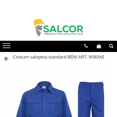
Toate Produsele
Imbracaminte
Accesorii
Articole unica folosinta
Camasi
Costum salopeta standard BENI ART. 9080AE
Combinezoane
Costum-Salopeta
Halate de lucru
Hanorace
Imbracaminte Femei
Jachete de iarna