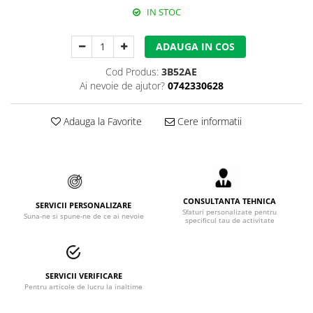
IN STOC
Accesorii alpinism utilitar
Bucle
ADAUGA IN COS
Carabiniere
Cod Produs:
3B52AE
Ai nevoie de ajutor?
0742330628
Centuri
Mijloace de legatura
Adauga la Favorite
Cere informatii
Opritoare de cadere
Puncte de ancorare
Sisteme de acces in canale
CONSULTANTA TEHNICA
SERVICII PERSONALIZARE
Sfaturi personalizate pentru
Suna-ne si spune-ne de ce ai nevoie
specificul tau de activitate
Incaltaminte
Pantofi de protectie
Sandale de protectie
SERVICII VERIFICARE
Pentru articole de lucru la inaltime
Bocanci de protectie