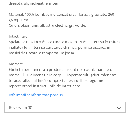
dreaptă, şliţ încheiat fermoar.
Manusi neopren
Material: 100% bumbac mercerizat si sanforizat; greutate: 260
Manusi nitril
gr/mp ± 5%
Culori: bleumarin, albastru electric, gri, verde.
Manusi piele
Intretinere
Manusi PVC
Spalare la maxim 60⁰C, calcare la maxim 150⁰C, interzisa folosirea
Manusi textil
inalbitorilor, interzisa curatarea chimica, permisa uscarea in
masini de uscare la temperatura joasa.
Manusi tricot impregnat
Marcare
Manusi zale
Eticheta permanentă a produsului contine : codul, mărimea,
marcajul CE, dimensiunile corpului operatorului (circumferinta:
torace, talie, inaltime), compozitia tesaturii, pictograme
Outdoor
reprezentand instructiunile de intretinere.
Imbracaminte Outdoor
Informatii conformitate produs
Incaltaminte Outdoor
Review-uri
(0)
Curatenie si igiena
Protectia capului