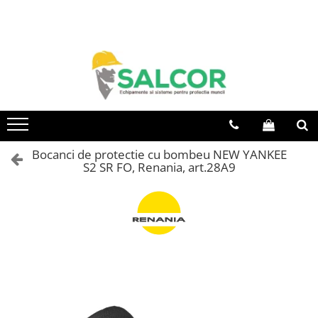
Toate Produsele
Imbracaminte
Accesorii
Articole unica folosinta
Camasi
Bocanci de protectie cu bombeu NEW YANKEE
S2 SR FO, Renania, art.28A9
Combinezoane
Costum-Salopeta
Halate de lucru
Hanorace
Imbracaminte Femei
Jachete de iarna