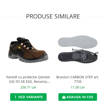
Manusi neopren
Manusi nitril
PRODUSE SIMILARE
Manusi piele
Manusi PVC
Manusi textil
Manusi tricot impregnat
Manusi zale
Outdoor
Imbracaminte Outdoor
Branturi CARBON STEP art.
Pantofi cu protectie Qondor
7735
S3S FO SR ESD, Renania,
Incaltaminte Outdoor
art.9A00
11,00 Lei
256,71 Lei
Curatenie si igiena
ADAUGA IN COS
VEZI VARIANTE
Protectia capului