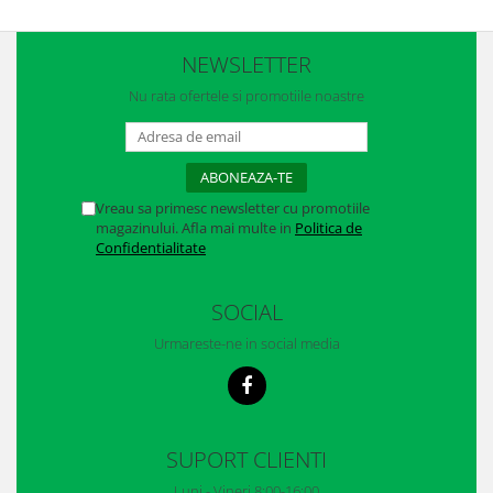
Casti
Caciuli
NEWSLETTER
Sepci
Nu rata ofertele si promotiile noastre
Protectie auditiva
Antifoane
Vreau sa primesc newsletter cu promotiile
Protectie Respiratorie
magazinului. Afla mai multe in
Politica de
Confidentialitate
Filtre
Semimasti
SOCIAL
Protectie vizuala
Urmareste-ne in social media
Ochelari
Viziere de protectie
SUPORT CLIENTI
Semnalizare rutiera
Luni - Vineri 8:00-16:00