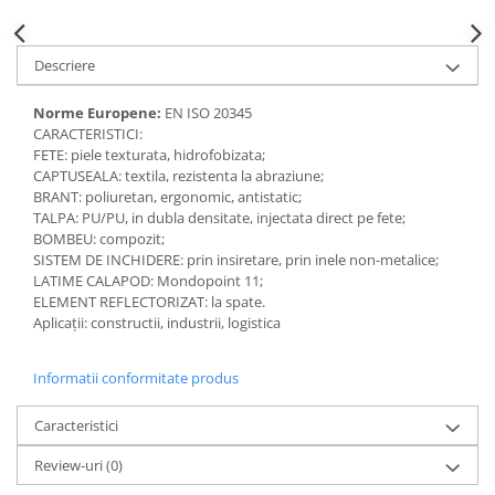
Accesorii
Cizme de protectie
Descriere
Incaltaminte alba de protectie
Norme Europene:
EN ISO 20345
CARACTERISTICI:
Incaltaminte ESD
FETE: piele texturata, hidrofobizata;
CAPTUSEALA: textila, rezistenta la abraziune;
Pantofi fara protectie
BRANT: poliuretan, ergonomic, antistatic;
TALPA: PU/PU, in dubla densitate, injectata direct pe fete;
Protectie chimica
BOMBEU: compozit;
SISTEM DE INCHIDERE: prin insiretare, prin inele non-metalice;
Saboti
LATIME CALAPOD: Mondopoint 11;
ELEMENT REFLECTORIZAT: la spate.
Manusi
Aplicații: constructii, industrii, logistica
Manecute
Informatii conformitate produs
Manusi fibre speciale
Caracteristici
Manusi fibre speciale impregnate
Review-uri
(0)
Manusi latex