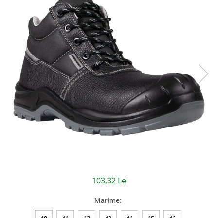
Jachete/Bluze Salopeta
Pantaloni cu pieptar
Pantaloni de lucru
Pantaloni scurti
Pelerine de ploaie
Protectie termica
Reflectorizante
Softshell
Sorturi de protectie
Tricouri
103,32 Lei
Veste
Marime
:
Lucru la Inaltime