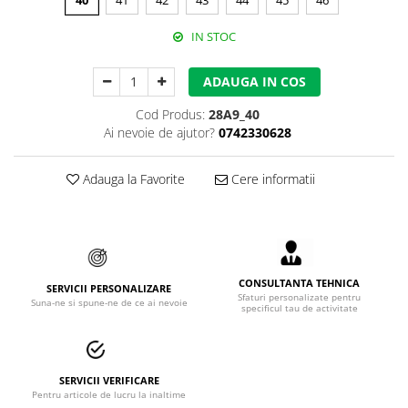
40
41
42
43
44
45
46
Accesorii alpinism utilitar
IN STOC
Bucle
ADAUGA IN COS
Carabiniere
Cod Produs:
28A9_40
Centuri
Ai nevoie de ajutor?
0742330628
Mijloace de legatura
Adauga la Favorite
Cere informatii
Opritoare de cadere
Puncte de ancorare
Sisteme de acces in canale
CONSULTANTA TEHNICA
SERVICII PERSONALIZARE
Incaltaminte
Sfaturi personalizate pentru
Suna-ne si spune-ne de ce ai nevoie
specificul tau de activitate
Pantofi de protectie
Sandale de protectie
SERVICII VERIFICARE
Bocanci de protectie
Pentru articole de lucru la inaltime