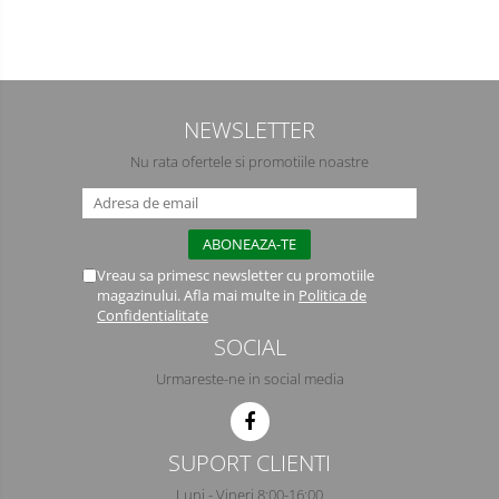
Semimasti
Ochelari
Viziere de protectie
NEWSLETTER
Nu rata ofertele si promotiile noastre
Vreau sa primesc newsletter cu promotiile
magazinului. Afla mai multe in
Politica de
Confidentialitate
SOCIAL
Urmareste-ne in social media
SUPORT CLIENTI
Luni - Vineri 8:00-16:00