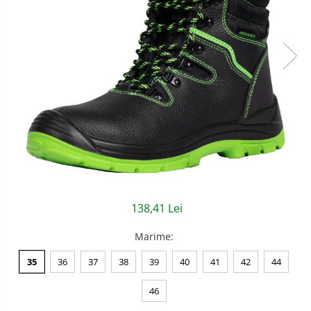
Semnalizare rutiera
Jachete/Bluze Salopeta
Pantaloni cu pieptar
Pantaloni de lucru
Pantaloni scurti
Pelerine de ploaie
Protectie termica
Reflectorizante
Softshell
138,41 Lei
Sorturi de protectie
Marime
:
Tricouri
35
36
37
38
39
40
41
42
44
Veste
46
Accesorii alpinism utilitar