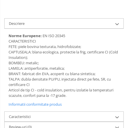
Incaltaminte alba de protectie
Incaltaminte ESD
Descriere
Pantofi fara protectie
Norme Europene:
EN ISO 20345
Protectie chimica
CARACTERISTICI
FETE: piele bovina texturata, hidrofobizate;
Saboti
CAPTUSEALA: blana ecologica, protectie la frig, certificare CI (Cold
Insulation);
BOMBEU: metalic;
Manecute
LAMELA: antiperforatie, metalica;
BRANT: fabricat din EVA, acoperit cu blana sintetica;
Manusi fibre speciale
TALPA: dubla densitate PU/PU, injectata direct pe fete, SR, cu
certificare CI
Manusi fibre speciale impregnate
Articol de tip CI - cold insulation, pentru izolatie la temperaturi
Manusi latex
scazute, confort pana la -17 grade.
Informatii conformitate produs
Manusi neopren
Manusi nitril
Caracteristici
Review-uri
(0)
Manusi piele