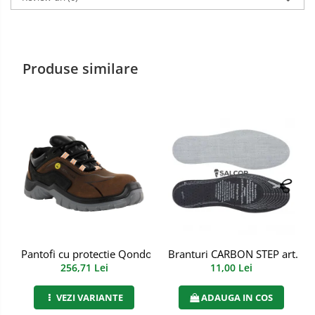
Manusi PVC
Manusi textil
Produse similare
Manusi tricot impregnat
Manusi zale
Imbracaminte Outdoor
Incaltaminte Outdoor
Casti
Caciuli
Sepci
Branturi CARBON STEP art. 7
Pantofi cu protectie Qondor S3S FO SR ESD, Renania, art.9A
11,00 Lei
256,71 Lei
Antifoane
ADAUGA IN COS
VEZI VARIANTE
Filtre