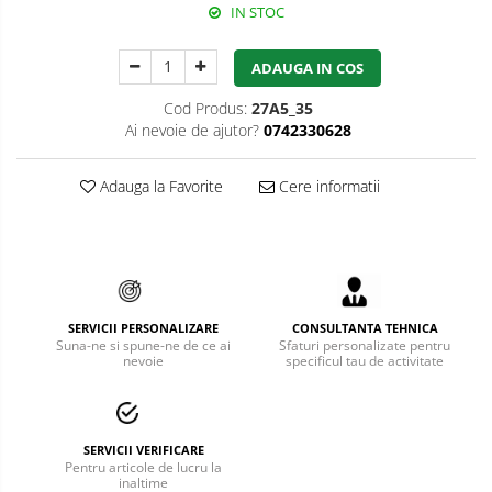
IN STOC
Bucle
ADAUGA IN COS
Carabiniere
Cod Produs:
27A5_35
Centuri
Ai nevoie de ajutor?
0742330628
Mijloace de legatura
Adauga la Favorite
Cere informatii
Opritoare de cadere
Puncte de ancorare
Sisteme de acces in canale
Pantofi de protectie
SERVICII PERSONALIZARE
CONSULTANTA TEHNICA
Suna-ne si spune-ne de ce ai
Sfaturi personalizate pentru
nevoie
specificul tau de activitate
Sandale de protectie
Bocanci de protectie
Accesorii
SERVICII VERIFICARE
Pentru articole de lucru la
inaltime
Cizme de protectie