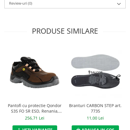
Review-uri
(0)
Manusi neopren
Manusi nitril
Manusi piele
PRODUSE SIMILARE
Manusi PVC
Manusi textil
Manusi tricot impregnat
Manusi zale
Outdoor
Imbracaminte Outdoor
Incaltaminte Outdoor
Branturi CARBON STEP art.
Pantofi cu protectie Qondor
7735
S3S FO SR ESD, Renania,
Curatenie si igiena
art.9A00
11,00 Lei
256,71 Lei
Protectia capului
ADAUGA IN COS
VEZI VARIANTE