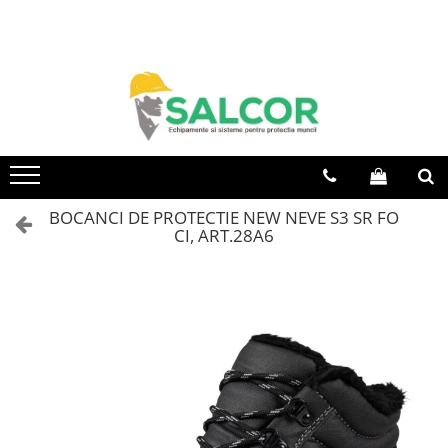
Toate Produsele
Imbracaminte
Accesorii
Articole unica folosinta
Camasi
BOCANCI DE PROTECTIE NEW NEVE S3 SR FO
CI, ART.28A6
Combinezoane
Costum-Salopeta
Halate de lucru
Hanorace
Imbracaminte Femei
Jachete de iarna