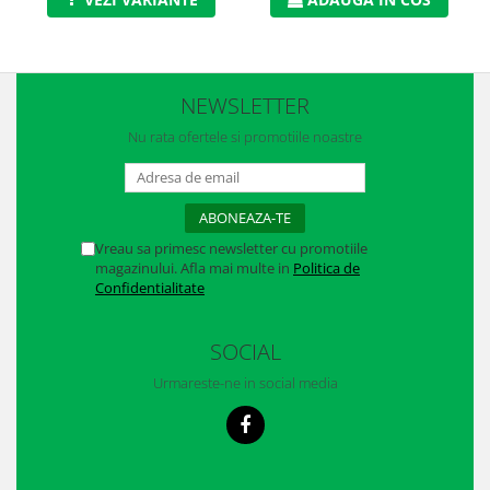
Casti
Caciuli
Sepci
NEWSLETTER
Protectie auditiva
Nu rata ofertele si promotiile noastre
Antifoane
Protectie Respiratorie
Vreau sa primesc newsletter cu promotiile
Filtre
magazinului. Afla mai multe in
Politica de
Confidentialitate
Semimasti
Protectie vizuala
SOCIAL
Ochelari
Urmareste-ne in social media
Viziere de protectie
Semnalizare rutiera