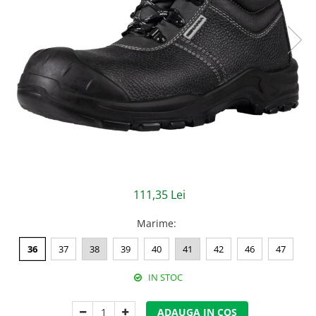
Jachete/Bluze Salopeta
Pantaloni cu pieptar
Pantaloni de lucru
Pantaloni scurti
Pelerine de ploaie
Protectie termica
Reflectorizante
111,35 Lei
Softshell
Marime
:
Sorturi de protectie
36
37
38
39
40
41
42
46
47
Tricouri
IN STOC
Veste
Lucru la Inaltime
ADAUGA IN COS