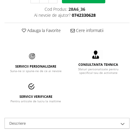
Accesorii alpinism utilitar
Cod Produs:
28A6_36
Ai nevoie de ajutor?
0742330628
Bucle
Carabiniere
Adauga la Favorite
Cere informatii
Centuri
Mijloace de legatura
Opritoare de cadere
CONSULTANTA TEHNICA
SERVICII PERSONALIZARE
Sfaturi personalizate pentru
Suna-ne si spune-ne de ce ai nevoie
Puncte de ancorare
specificul tau de activitate
Sisteme de acces in canale
Incaltaminte
SERVICII VERIFICARE
Pentru articole de lucru la inaltime
Pantofi de protectie
Sandale de protectie
Descriere
Bocanci de protectie