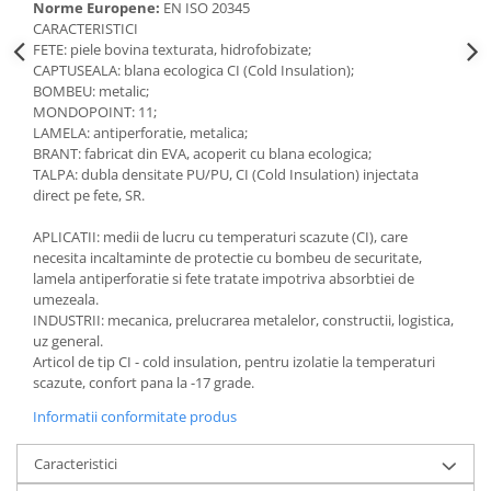
Norme Europene:
EN ISO 20345
Accesorii
CARACTERISTICI
FETE: piele bovina texturata, hidrofobizate;
Cizme de protectie
CAPTUSEALA: blana ecologica CI (Cold Insulation);
BOMBEU: metalic;
Incaltaminte alba de protectie
MONDOPOINT: 11;
LAMELA: antiperforatie, metalica;
Incaltaminte ESD
BRANT: fabricat din EVA, acoperit cu blana ecologica;
TALPA: dubla densitate PU/PU, CI (Cold Insulation) injectata
Pantofi fara protectie
direct pe fete, SR.
Protectie chimica
APLICATII: medii de lucru cu temperaturi scazute (CI), care
necesita incaltaminte de protectie cu bombeu de securitate,
Saboti
lamela antiperforatie si fete tratate impotriva absorbtiei de
umezeala.
Manusi
INDUSTRII: mecanica, prelucrarea metalelor, constructii, logistica,
uz general.
Manecute
Articol de tip CI - cold insulation, pentru izolatie la temperaturi
scazute, confort pana la -17 grade.
Manusi fibre speciale
Informatii conformitate produs
Manusi fibre speciale impregnate
Caracteristici
Manusi latex