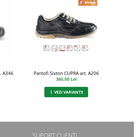
. A346
Pantofi Sixton CUPRA art. A206
Bocanc
360,00 Lei
VEZI VARIANTE
SUPORT CLIENTI