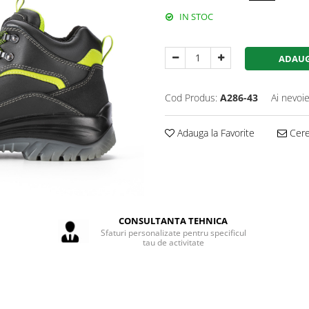
IN STOC
ADAUG
Cod Produs:
A286-43
Ai nevoie
Adauga la Favorite
Cere 
CONSULTANTA TEHNICA
Sfaturi personalizate pentru specificul
tau de activitate