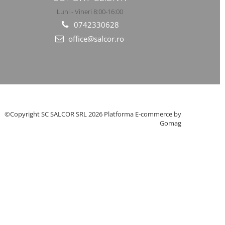
Luni - Vineri 8:00-16:00
0742330628
office@salcor.ro
©Copyright SC SALCOR SRL 2026
Platforma E-commerce by
Gomag