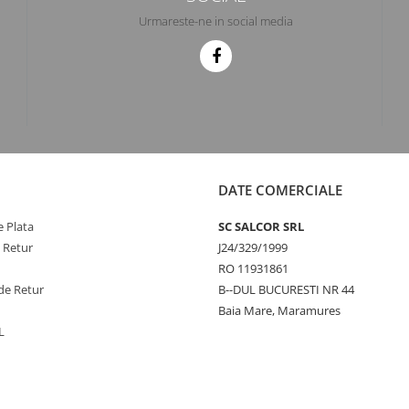
Urmareste-ne in social media
DATE COMERCIALE
 Plata
SC SALCOR SRL
e Retur
J24/329/1999
RO 11931861
de Retur
B--DUL BUCURESTI NR 44
Baia Mare, Maramures
L