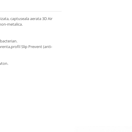
izata, captuseala aerata 3D Air
non-metalica.
ibacterian.
enta,profil Slip Prevent (anti-
wton.