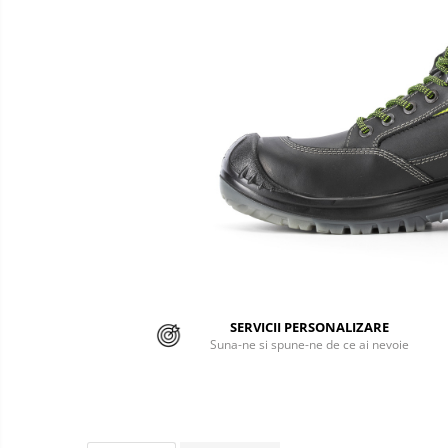
Semnalizare rutiera
Jachete/Bluze Salopeta
Pantaloni cu pieptar
Pantaloni de lucru
Pantaloni scurti
Pelerine de ploaie
Protectie termica
Reflectorizante
Softshell
Sorturi de protectie
SERVICII PERSONALIZARE
Suna-ne si spune-ne de ce ai nevoie
Tricouri
Veste
Accesorii alpinism utilitar