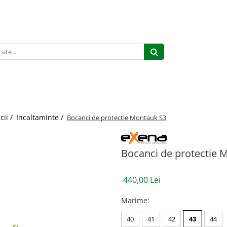
cii /
Incaltaminte /
Bocanci de protectie Montauk S3
Bocanci de protectie 
440,00 Lei
Marime
:
40
41
42
43
44