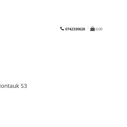
0742330628
0,00
Montauk S3