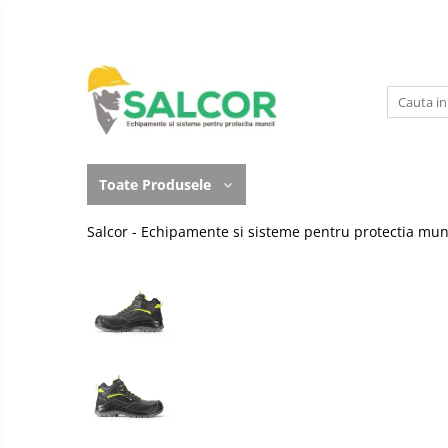
Toate Produsele
Imbracaminte
Accesorii
Lucru la Inaltime
Incaltaminte
Articole unica folosinta
Toate Produsele
Manusi
Camasi
Salcor - Echipamente si sisteme pentru protectia mun
Outdoor
Combinezoane
Curatenie si igiena
Costum-Salopeta
Protectia capului
Halate de lucru
Protectie auditiva
Hanorace
Protectie Respiratorie
Imbracaminte Femei
Protectie vizuala
Jachete de iarna