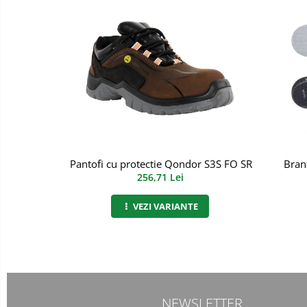
Incaltaminte alba de protectie
Incaltaminte ESD
Pantofi fara protectie
Protectie chimica
Saboti
Manecute
Pantofi cu protectie Qondor S3S FO SR ESD, Renan
Bran
256,71 Lei
Manusi fibre speciale
Manusi fibre speciale impregnate
VEZI VARIANTE
Manusi latex
Manusi neopren
Manusi nitril
NEWSLETTER
Manusi piele