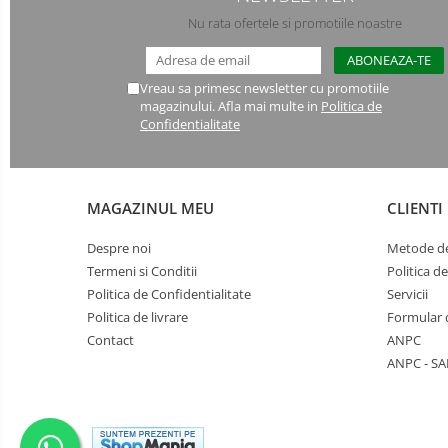
Nu rata ofertele si promotiile noastre
Manusi PVC
Manusi textil
Vreau sa primesc newsletter cu promotiile
magazinului. Afla mai multe in
Politica de
Manusi tricot impregnat
Confidentialitate
Manusi zale
Imbracaminte Outdoor
MAGAZINUL MEU
CLIENTI
Incaltaminte Outdoor
Despre noi
Metode de
Casti
Termeni si Conditii
Politica d
Politica de Confidentialitate
Servicii
Caciuli
Politica de livrare
Formular 
Contact
ANPC
Sepci
ANPC - SA
Antifoane
Filtre