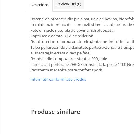
Review-uri
(0)
Descriere
Bucle
Bocanci de protectie din piele naturala de bovina, hidrofob
Carabiniere
circulation, bombeu din compozit si lamela antiperforatie 
Fete din piele naturala de bovina hidrofobizata.
Centuri
Captuseala aerata 3D Air circulation.
Brant interior cu forma anatomica,tratat antimicotic si ant
Mijloace de legatura
Talpa poliuretan dubla densitate,partea exterioara transpar
alunecare),injectata direct pe fete.
Opritoare de cadere
Bombeu din compozit,rezistent la 200 Joule.
Puncte de ancorare
Lamela antiperforatie ZERO(k),rezistenta la peste 1100 Ne
Rezistenta mecanica mare,confort sporit.
Sisteme de acces in canale
Informatii conformitate produs
Pantofi de protectie
Sandale de protectie
Bocanci de protectie
Produse similare
Accesorii
Cizme de protectie