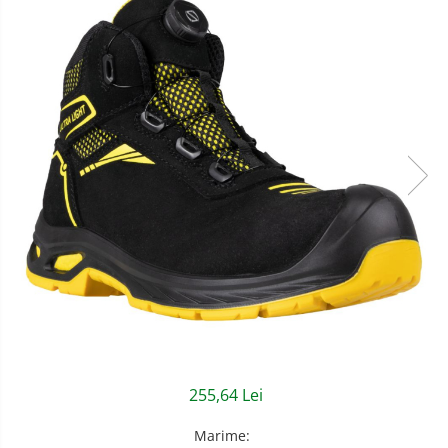
Semnalizare rutiera
Jachete/Bluze Salopeta
Pantaloni cu pieptar
Pantaloni de lucru
Pantaloni scurti
Pelerine de ploaie
Protectie termica
Reflectorizante
Softshell
Sorturi de protectie
Tricouri
255,64 Lei
Veste
Marime
:
Accesorii alpinism utilitar