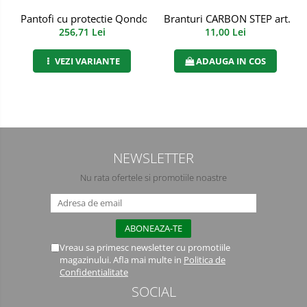
Semimasti
Branturi CARBON STEP art. 7
Pantofi cu protectie Qondor S3S FO SR ESD, Renania, art.9A
11,00 Lei
256,71 Lei
Ochelari
ADAUGA IN COS
VEZI VARIANTE
Viziere de protectie
NEWSLETTER
Nu rata ofertele si promotiile noastre
Vreau sa primesc newsletter cu promotiile
magazinului. Afla mai multe in
Politica de
Confidentialitate
SOCIAL