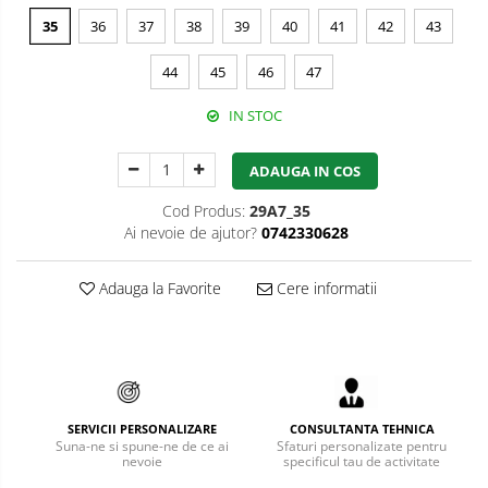
35
36
37
38
39
40
41
42
43
Bucle
44
45
46
47
Carabiniere
Centuri
IN STOC
Mijloace de legatura
ADAUGA IN COS
Opritoare de cadere
Cod Produs:
29A7_35
Ai nevoie de ajutor?
0742330628
Puncte de ancorare
Sisteme de acces in canale
Adauga la Favorite
Cere informatii
Pantofi de protectie
Sandale de protectie
Bocanci de protectie
SERVICII PERSONALIZARE
CONSULTANTA TEHNICA
Accesorii
Suna-ne si spune-ne de ce ai
Sfaturi personalizate pentru
nevoie
specificul tau de activitate
Cizme de protectie