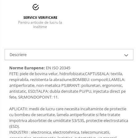
Incaltaminte alba de protectie
SERVICII VERIFICARE
Incaltaminte ESD
Pentru articole de lucru la
inaltime
Pantofi fara protectie
Protectie chimica
Descriere
Saboti
Norme Europene:
EN ISO 20345
Manecute
FETE: piele de bovina velur, hidrofobizata;CAPTUSEALA: textila,
respirabila, rezistenta la abraziune;BOMBEU: compozit;LAMELA:
Manusi fibre speciale
antiperforatie, non-metalica PS;BRANT: poliuretan, ergonomic,
antistatic, ESD;TALPA: dubla densitate PU/PU, injectata direct pe
Manusi fibre speciale impregnate
fete, SR;MONDOPOINT: 11.
Manusi latex
APLICATII: medii de lucru care necesita incaltaminte de protectie
Manusi neopren
cu bombeu de securitate, lamela antiperforatie si fete tratate
impotriva absorbtiei de umiditate S3/S3S, protectie electrostatica
Manusi nitril
(ESD).
INDUSTRII : electronica, electrotehnica, telecomunicatii,
Manusi piele