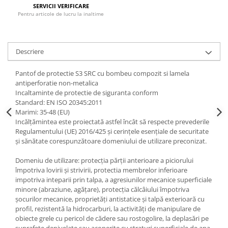
SERVICII VERIFICARE
Accesorii
Pentru articole de lucru la inaltime
Cizme de protectie
Incaltaminte alba de protectie
Descriere
Incaltaminte ESD
Pantof de protectie S3 SRC cu bombeu compozit si lamela
antiperforatie non-metalica
Pantofi fara protectie
Incaltaminte de protectie de siguranta conform
Standard: EN ISO 20345:2011
Protectie chimica
Marimi: 35-48 (EU)
Incălţămintea este proiectată astfel încât să respecte prevederile
Saboti
Regulamentului (UE) 2016/425 şi cerinţele esenţiale de securitate
şi sănătate corespunzătoare domeniului de utilizare preconizat.
Manusi
Manecute
Domeniu de utilizare: protecţia părţii anterioare a piciorului
împotriva lovirii şi strivirii, protectia membrelor inferioare
Manusi fibre speciale
impotriva inteparii prin talpa, a agresiunilor mecanice superficiale
minore (abraziune, agăţare), protecţia călcâiului împotriva
Manusi fibre speciale impregnate
şocurilor mecanice, proprietăţi antistatice şi talpă exterioară cu
profil, rezistentă la hidrocarburi, la activităţi de manipulare de
Manusi latex
obiecte grele cu pericol de cădere sau rostogolire, la deplasări pe