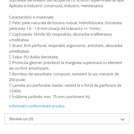
suprafeţe denivelate sau acoperite cu straturi superficiale de apa.
Manusi neopren
Aplicatii si industrii: constructii, industrii, mentenanta
Manusi nitril
Caracteristici si materiale:
 Fete: piele naturala de bovina nubuk, hidrofobizata. Grosimea
Manusi piele
pielii este 1.6 - 1.8 mm (marja de toleranta +/- 1mm) ;
 Captuseala: textila 3D, respirabila, absoarbe si elibereaza
Manusi PVC
umiditatea;
 Brant: EVA perforat, respirabil, ergonomic, antistatic, absoarbe
Manusi textil
umiditatea;
 Talpa: PU dubla densitate;
Manusi tricot impregnat
 Protectia gleznei: prevăzuţi la marginea superioară cu element
de confort amortizant;
Manusi zale
 Bombeu de securitate: compozit, rezistent la soc mecanic de
200 Joule;
Outdoor
 Lamela ani-perforatie: kevlar, rezistă la o forţă de perforare de
1100N;
Imbracaminte Outdoor
 Înălţime carâmbi: min. 75 mm (sortiment A);
Incaltaminte Outdoor
Informatii conformitate produs
Curatenie si igiena
Review-uri
(0)
Protectia capului