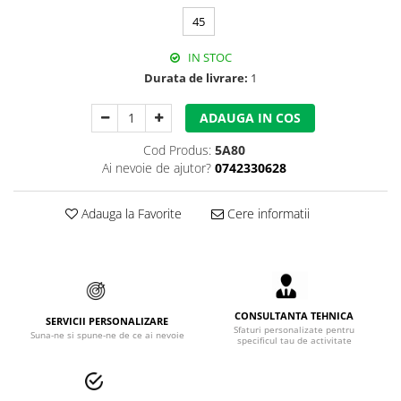
Accesorii alpinism utilitar
45
Bucle
IN STOC
Durata de livrare:
1
Carabiniere
ADAUGA IN COS
Centuri
Cod Produs:
5A80
Mijloace de legatura
Ai nevoie de ajutor?
0742330628
Opritoare de cadere
Adauga la Favorite
Cere informatii
Puncte de ancorare
Sisteme de acces in canale
Incaltaminte
CONSULTANTA TEHNICA
Pantofi de protectie
SERVICII PERSONALIZARE
Sfaturi personalizate pentru
Suna-ne si spune-ne de ce ai nevoie
specificul tau de activitate
Sandale de protectie
Bocanci de protectie