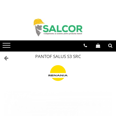
Toate Produsele
Imbracaminte
Accesorii
Articole unica folosinta
Camasi
PANTOF SALUS S3 SRC
Combinezoane
Costum-Salopeta
Halate de lucru
Hanorace
Imbracaminte Femei
Jachete de iarna