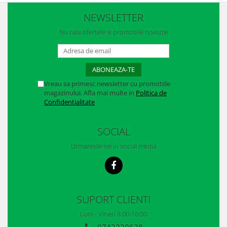
NEWSLETTER
Nu rata ofertele si promotiile noastre
Vreau sa primesc newsletter cu promotiile
magazinului. Afla mai multe in
Politica de
Confidentialitate
SOCIAL
Urmareste-ne in social media
SUPORT CLIENTI
Luni - Vineri 8:00-16:00