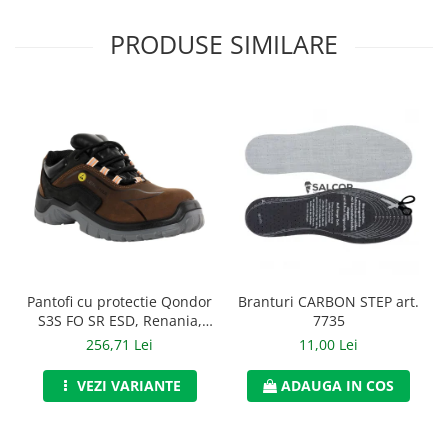
Casti
PRODUSE SIMILARE
Caciuli
Sepci
Protectie auditiva
Antifoane
Protectie Respiratorie
Filtre
Semimasti
Branturi CARBON STEP art.
Pantofi cu protectie Qondor
Protectie vizuala
7735
S3S FO SR ESD, Renania,
art.9A00
11,00 Lei
Ochelari
256,71 Lei
Viziere de protectie
ADAUGA IN COS
VEZI VARIANTE
Semnalizare rutiera