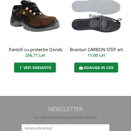
Manusi PVC
Manusi textil
Manusi tricot impregnat
Manusi zale
Branturi CARBON STEP art. 7
Pantofi cu protectie Qondor S3S FO SR ESD, Renania, art.9A
Imbracaminte Outdoor
11,00 Lei
256,71 Lei
Incaltaminte Outdoor
ADAUGA IN COS
VEZI VARIANTE
Casti
Caciuli
Sepci
NEWSLETTER
Antifoane
Nu rata ofertele si promotiile noastre
Filtre