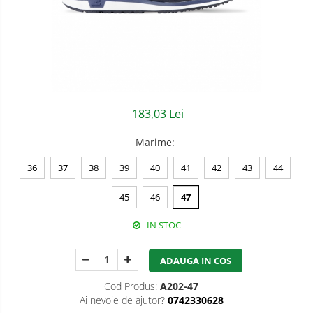
Semnalizare rutiera
Jachete/Bluze Salopeta
Pantaloni cu pieptar
Pantaloni de lucru
Pantaloni scurti
183,03 Lei
Pelerine de ploaie
Marime
:
Protectie termica
36
37
38
39
40
41
42
43
44
Reflectorizante
45
46
47
Softshell
IN STOC
Sorturi de protectie
Tricouri
ADAUGA IN COS
Veste
Cod Produs:
A202-47
Ai nevoie de ajutor?
0742330628
Accesorii alpinism utilitar