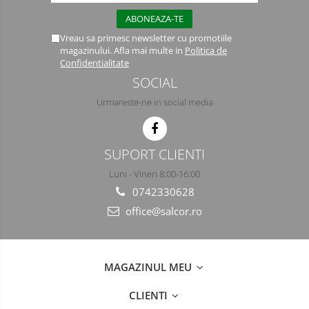
Semimasti
Vreau sa primesc newsletter cu promotiile
Ochelari
magazinului. Afla mai multe in
Politica de
Confidentialitate
Viziere de protectie
SOCIAL
Urmareste-ne in social media
SUPORT CLIENTI
Luni - Vineri 8:00-16:00
0742330628
office@salcor.ro
MAGAZINUL MEU
CLIENTI