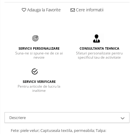
Bucle
Adauga la Favorite
Cere informatii
Carabiniere
Centuri
Mijloace de legatura
SERVICII PERSONALIZARE
CONSULTANTA TEHNICA
Opritoare de cadere
Suna-ne si spune-ne de ce ai
Sfaturi personalizate pentru
nevoie
specificul tau de activitate
Puncte de ancorare
Sisteme de acces in canale
SERVICII VERIFICARE
Pentru articole de lucru la
Pantofi de protectie
inaltime
Sandale de protectie
Bocanci de protectie
Descriere
Accesorii
Fete: piele velur; Captuseala textila, permeabila; Talpa:
Cizme de protectie