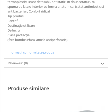
termoplastic; Brant detasabil, antistatic, In doua straturi, cu
spuma de latex; Interior cu forma anatomica, tratat antimicotic si
Incaltaminte alba de protectie
antibacterian; Confort ridicat
Tip produs
Incaltaminte ESD
Pantofi
Destinație utilizare
Pantofi fara protectie
De lucru
Clasă protecție
Protectie chimica
(fara bombeu/fara lamela antiperforatie)
Saboti
Informatii conformitate produs
Manecute
Review-uri
(0)
Manusi fibre speciale
Manusi fibre speciale impregnate
Manusi latex
Produse similare
Manusi neopren
Manusi nitril
Manusi piele