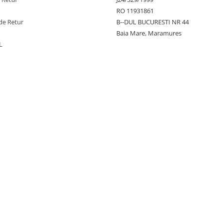
RO 11931861
de Retur
B--DUL BUCURESTI NR 44
Baia Mare, Maramures
L