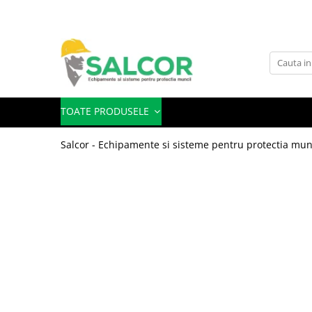
Toate Produsele
Imbracaminte
Accesorii
TOATE PRODUSELE
Articole unica folosinta
Salcor - Echipamente si sisteme pentru protectia mun
Camasi
Combinezoane
Costum-Salopeta
Halate de lucru
Hanorace
Imbracaminte Femei
Jachete de iarna