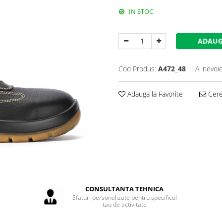
IN STOC
ADAUG
Cod Produs:
A472_48
Ai nevoi
Adauga la Favorite
Cere 
CONSULTANTA TEHNICA
Sfaturi personalizate pentru specificul
tau de activitate