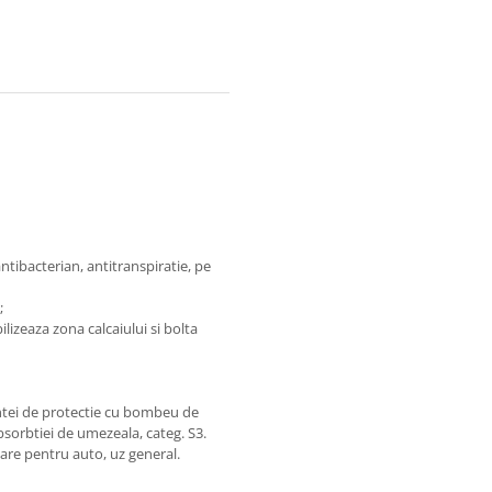
ntibacterian, antitranspiratie, pe
;
izeaza zona calcaiului si bolta
intei de protectie cu bombeu de
absorbtiei de umezeala, categ. S3.
are pentru auto, uz general.