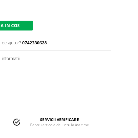
A IN COS
e de ajutor?
0742330628
informatii
SERVICII VERIFICARE
Pentru articole de lucru la inaltime