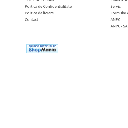
Casti
Politica de Confidentialitate
Servicii
Caciuli
Politica de livrare
Formular 
Contact
ANPC
Sepci
ANPC - SA
Protectie auditiva
Antifoane
Protectie Respiratorie
Filtre
Semimasti
Protectie vizuala
Ochelari
Viziere de protectie
Semnalizare rutiera