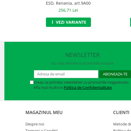
ESD, Renania, art.9A00
Manusi neopren
256,71 Lei
Manusi nitril
VEZI VARIANTE
Manusi piele
Manusi PVC
Manusi textil
NEWSLETTER
Manusi tricot impregnat
Nu rata ofertele si promotiile noastre
Manusi zale
Outdoor
Vreau sa primesc newsletter cu promotiile magazinului.
Afla mai multe in
Politica de Confidentialitate
Imbracaminte Outdoor
Incaltaminte Outdoor
MAGAZINUL MEU
CLIENTI
Curatenie si igiena
Protectia capului
Despre noi
Metode de
Termeni si Conditii
Politica d