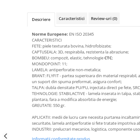
Accesorii alpinism utilitar
Bucle
Caracteristici
Review-uri
(0)
Descriere
Carabiniere
Norme Europene:
EN ISO 20345
CARACTERISTICI
Centuri
FETE: piele texturata bovina, hidrofobizate;
CAPTUSEALA: 3D, respirabila, rezistenta la abraziune;
Mijloace de legatura
BOMBEU: compozit, elastic, tehnologie
CTC
;
MONDOPOINT: 11;
Opritoare de cadere
LAMELA: antiperforatie non-metalica;
BRANT: FLYFIT - partea superioara din material respirabil, a
Puncte de ancorare
un suport din spuma preformat, asigura confort;
Sisteme de acces in canale
TALPA: dubla densitate PU/PU, injectata direct pe fete, SRC
TEHNOLOGIE: STABILACTIVE - lamela inserata in talpa, stabil
plantara, fara a modifica absorbtia de energie;
Incaltaminte
GREUTATE: 550 gr.
Pantofi de protectie
APLICATII: medii de lucru care necesita purtarea incaltam
Sandale de protectie
securitate, lamela antiperforatie si fete tratate impotriva 
INDUSTRII: prelucrari mecanice, logistica, componente uso
Bocanci de protectie
Informatii conformitate produs