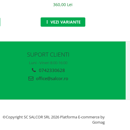
360,00 Lei
VEZI VARIANTE
SUPORT CLIENTI
Luni - Vineri 8:00-16:00
0742330628
office@salcor.ro
©Copyright SC SALCOR SRL 2026
Platforma E-commerce by
Gomag