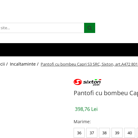
cii /
Incaltaminte /
Pantofi cu bombeu Capri S3 SRC, Sixton, art.A472 80
Pantofi cu bombeu Capr
398,76 Lei
Marime
:
36
37
38
39
40