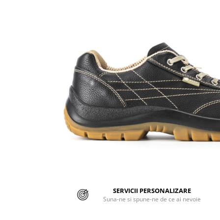
Jachete/Bluze Salopeta
Pantaloni cu pieptar
Pantaloni de lucru
Pantaloni scurti
Pelerine de ploaie
Protectie termica
Reflectorizante
Softshell
Sorturi de protectie
Tricouri
SERVICII PERSONALIZARE
Veste
Suna-ne si spune-ne de ce ai nevoie
Lucru la Inaltime