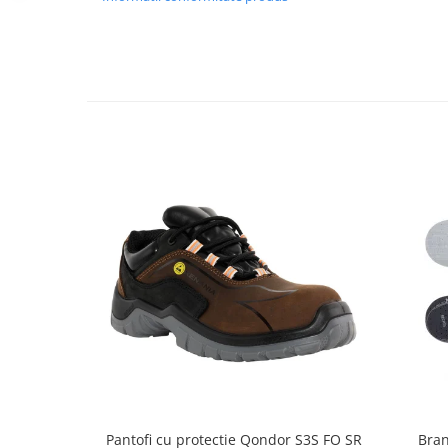
Accesorii
Cizme de protectie
Incaltaminte alba de protectie
Incaltaminte ESD
Pantofi fara protectie
Protectie chimica
Saboti
Manusi
Manecute
Manusi fibre speciale
Manusi fibre speciale impregnate
Manusi latex
Pantofi cu protectie Qondor S3S FO SR
Bran