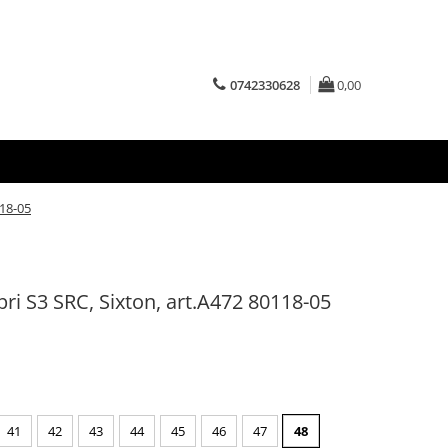
0742330628
0,00
118-05
i S3 SRC, Sixton, art.A472 80118-05
41
42
43
44
45
46
47
48