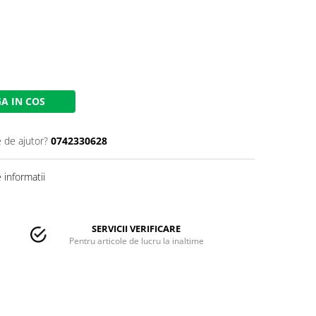
A IN COS
e de ajutor?
0742330628
informatii
SERVICII VERIFICARE
Pentru articole de lucru la inaltime