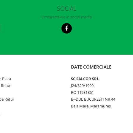
SOCIAL
Urmareste-ne in social media
DATE COMERCIALE
 Plata
SC SALCOR SRL
e Retur
J24/329/1999
RO 11931861
de Retur
B--DUL BUCURESTI NR 44
Baia Mare, Maramures
L