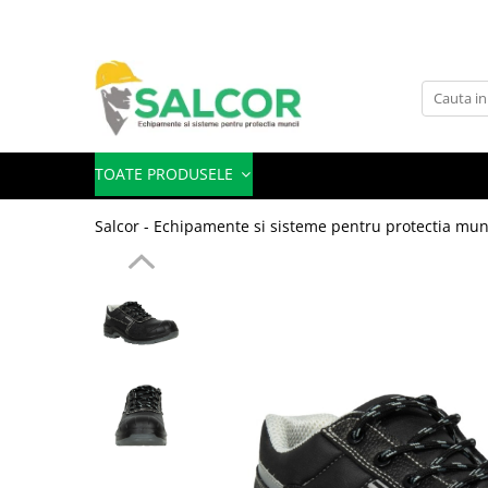
Toate Produsele
Imbracaminte
Accesorii
TOATE PRODUSELE
Articole unica folosinta
Salcor - Echipamente si sisteme pentru protectia mun
Camasi
Combinezoane
Costum-Salopeta
Halate de lucru
Hanorace
Imbracaminte Femei
Jachete de iarna