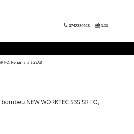
0742330628
0,00
 FO, Renania, art.28A8
 cu bombeu NEW WORKTEC S3S SR FO,