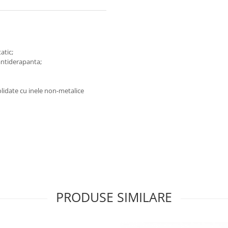
tatic;
, antiderapanta;
olidate cu inele non-metalice
PRODUSE SIMILARE