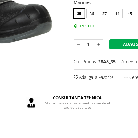
Marime
:
35
36
37
44
45
IN STOC
ADAUG
Cod Produs:
28A8_35
Ai nevoi
Adauga la Favorite
Cere 
CONSULTANTA TEHNICA
Sfaturi personalizate pentru specificul
tau de activitate