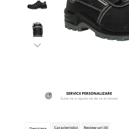
Jachete/Bluze Salopeta
Pantaloni cu pieptar
Pantaloni de lucru
Pantaloni scurti
Pelerine de ploaie
Protectie termica
Reflectorizante
Softshell
Sorturi de protectie
SERVICII PERSONALIZARE
Suna-ne si spune-ne de ce ai nevoie
Tricouri
Veste
Lucru la Inaltime
Caracteristici
Review-uri
(0)
Descriere