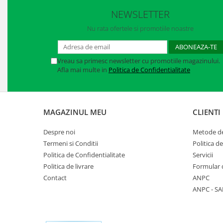
Manusi neopren
NEWSLETTER
Manusi nitril
Nu rata ofertele si promotiile noastre
Manusi piele
Vreau sa primesc newsletter cu promotiile magazinului.
Manusi PVC
Afla mai multe in
Politica de Confidentialitate
Manusi textil
Manusi tricot impregnat
MAGAZINUL MEU
CLIENTI
Manusi zale
Despre noi
Metode de
Outdoor
Termeni si Conditii
Politica d
Politica de Confidentialitate
Servicii
Imbracaminte Outdoor
Politica de livrare
Formular 
Incaltaminte Outdoor
Contact
ANPC
ANPC - SA
Curatenie si igiena
Protectia capului