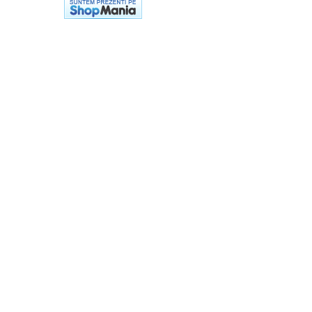
Casti
Caciuli
Sepci
Protectie auditiva
Antifoane
Protectie Respiratorie
Filtre
Semimasti
Protectie vizuala
Ochelari
Viziere de protectie
Semnalizare rutiera