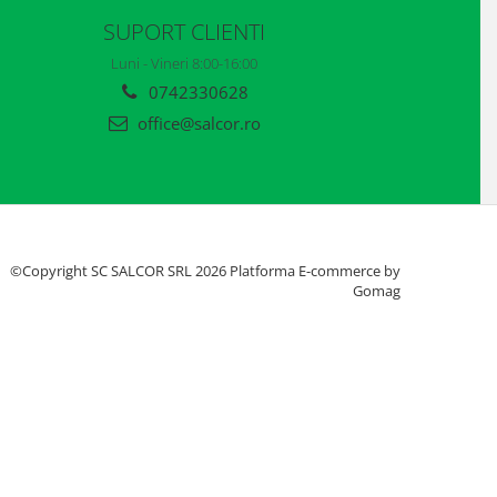
SUPORT CLIENTI
Luni - Vineri 8:00-16:00
0742330628
office@salcor.ro
©Copyright SC SALCOR SRL 2026
Platforma E-commerce by
Gomag