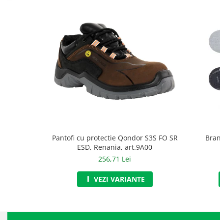
Accesorii
Cizme de protectie
Incaltaminte alba de protectie
Incaltaminte ESD
Pantofi fara protectie
Protectie chimica
Saboti
Pantofi cu protectie Qondor S3S FO SR
Bran
Manusi
ESD, Renania, art.9A00
Manecute
256,71 Lei
Manusi fibre speciale
VEZI VARIANTE
Manusi fibre speciale impregnate
Manusi latex