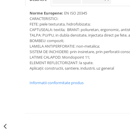
Accesorii alpinism utilitar
Norme Europene:
EN ISO 20345
Bucle
CARACTERISTICI:
FETE: piele texturata, hidrofobizata;
Carabiniere
CAPTUSEALA: textila; BRANT: poliuretan, ergonomic, antis
TALPA: PU/PU, in dubla densitate, injectata direct pe fete
Centuri
BOMBEU: compozit;
LAMELA ANTIPERFORATIE: non-metalica;
Mijloace de legatura
SISTEM DE INCHIDERE: prin insiretare, prin perforatii cons
LATIME CALAPOD: Mondopoint 11;
Opritoare de cadere
ELEMENT REFLECTORIZANT: la spate.
Aplicații: constructii, santiere, industrii, uz general
Puncte de ancorare
Sisteme de acces in canale
Informatii conformitate produs
Incaltaminte
Pantofi de protectie
Sandale de protectie
Bocanci de protectie