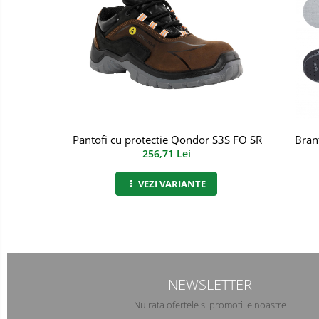
Manusi PVC
Manusi textil
Manusi tricot impregnat
Manusi zale
Imbracaminte Outdoor
Pantofi cu protectie Qondor S3S FO SR ESD, Renan
Bran
256,71 Lei
Incaltaminte Outdoor
VEZI VARIANTE
Casti
Caciuli
Sepci
Antifoane
NEWSLETTER
Filtre
Nu rata ofertele si promotiile noastre