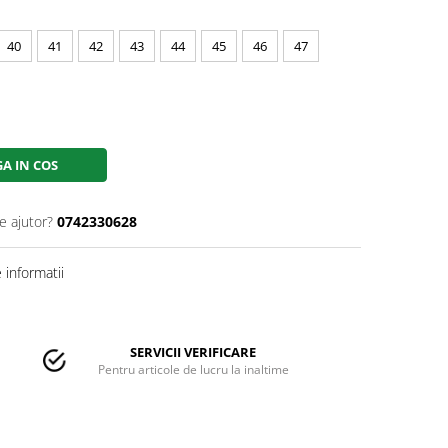
40
41
42
43
44
45
46
47
A IN COS
e ajutor?
0742330628
informatii
SERVICII VERIFICARE
Pentru articole de lucru la inaltime