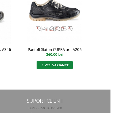
. A346
Pantofi Sixton CUPRA art. A206
Bocanc
360,00 Lei
VEZI VARIANTE
SUPORT CLIENTI
Luni - Vineri 8:00-16:00