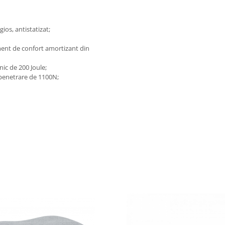
ios, antistatizat;
ment de confort amortizant din
nic de 200 Joule;
 penetrare de 1100N;