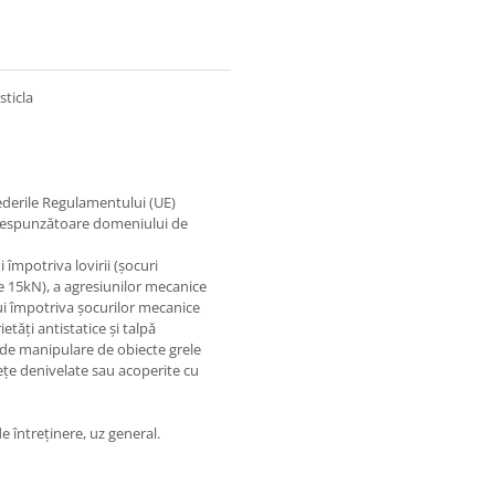
sticla
vederile Regulamentului (UE)
corespunzătoare domeniului de
 împotriva lovirii (şocuri
de 15kN), a agresiunilor mecanice
lui împotriva şocurilor mecanice
etăţi antistatice şi talpă
ţi de manipulare de obiecte grele
feţe denivelate sau acoperite cu
 de întreținere, uz general.