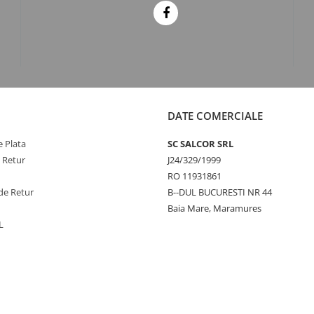
DATE COMERCIALE
 Plata
SC SALCOR SRL
e Retur
J24/329/1999
RO 11931861
de Retur
B--DUL BUCURESTI NR 44
Baia Mare, Maramures
L