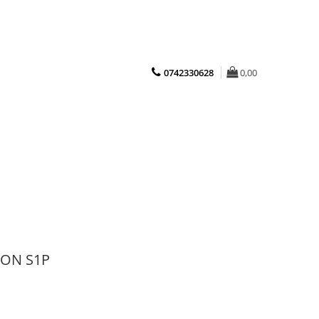
0742330628
0,00
IQON S1P