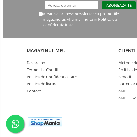
Semimasti
Vreau sa primesc newsletter cu promotiile
Ochelari
magazinului. Afla mai multe in
Politica de
Confidentialitate
Viziere de protectie
MAGAZINUL MEU
CLIENTI
Despre noi
Metode de
Termeni si Conditii
Politica d
Politica de Confidentialitate
Servicii
Politica de livrare
Formular 
Contact
ANPC
ANPC - SA