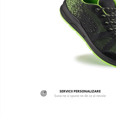
Semnalizare rutiera
Jachete/Bluze Salopeta
Pantaloni cu pieptar
Pantaloni de lucru
Pantaloni scurti
Pelerine de ploaie
Protectie termica
Reflectorizante
Softshell
Sorturi de protectie
SERVICII PERSONALIZARE
Tricouri
Suna-ne si spune-ne de ce ai nevoie
Veste
Accesorii alpinism utilitar