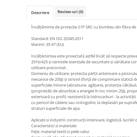
Bucle
Review-uri
(0)
Descriere
Carabiniere
Încălțăminte de protecție S1P SRC cu bombeu din fibra de 
Centuri
Standard: EN ISO 20345:2011
Mijloace de legatura
Marimi: 35-47 (EU)
Opritoare de cadere
Incălţămintea este proiectată astfel încât să respecte pre
2016/425 şi cerinţele esenţiale de securitate şi sănătate 
Puncte de ancorare
utilizare preconizat.
Domeniu de utilizare: protecţia părţii anterioare a piciorului
Sisteme de acces in canale
mecanice de 200J) şi strivirii (forţă de comprimare statică 
superficiale minore (abraziune, agăţare), protecţia călcâiu
Pantofi de protectie
(proprietăţi de absorbţie a energiei în toc minim 20J), propri
exterioară cu profil, rezistentă la hidrocarburi - la activită
Sandale de protectie
cu pericol de cădere sau rostogolire, la deplasări pe supra
straturi superficiale de apa.
Bocanci de protectie
Aplicații si industrii: construcții interioare, logistică, lucrări
Accesorii
Caracteristici si materiale:
Fețe: material textil si piele velur.
Cizme de protectie