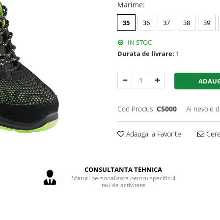
Marime
:
35
36
37
38
39
IN STOC
Durata de livrare:
1
ADAUG
Cod Produs:
C5000
Ai nevoie d
Adauga la Favorite
Cere 
CONSULTANTA TEHNICA
Sfaturi personalizate pentru specificul
tau de activitate