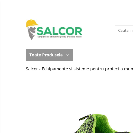
Toate Produsele
Imbracaminte
Accesorii
Lucru la Inaltime
Incaltaminte
Articole unica folosinta
Toate Produsele
Manusi
Camasi
Salcor - Echipamente si sisteme pentru protectia mun
Outdoor
Combinezoane
Curatenie si igiena
Costum-Salopeta
Protectia capului
Halate de lucru
Protectie auditiva
Hanorace
Protectie Respiratorie
Imbracaminte Femei
Protectie vizuala
Jachete de iarna