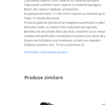
Captușeală căpută: tricot caşerat cu material spongios;
Căptușeală carâmbi: tricot caşerat cu material spongios;
Incaltaminte alba de protectie
Branț: din neţesut rigidizat, antistatizat;
Acoperişul de branţ: 1/1 din tricot caşerat cu material spong
Incaltaminte ESD
Talpa: PU dubla densitate
Protecția gleznei: prevăzuţi la marginea superioară cu ele
Pantofi fara protectie
înlocuitor piele, cu dublură din materiale spongioase;
Bombeu de securitate: fibra de sticla, rezistent la soc meca
Protectie chimica
Lamela anti-perforatie: nemetalica,rezistenta la o forta de
Sistem de închidere: prin insiretare, ocheti non-metalici;
Saboti
Înălţime carâmbi: min. 75 mm (sortiment A)
Informatii conformitate produs
Manecute
Manusi fibre speciale
Manusi fibre speciale impregnate
Produse similare
Manusi latex
Manusi neopren
Manusi nitril
Manusi piele