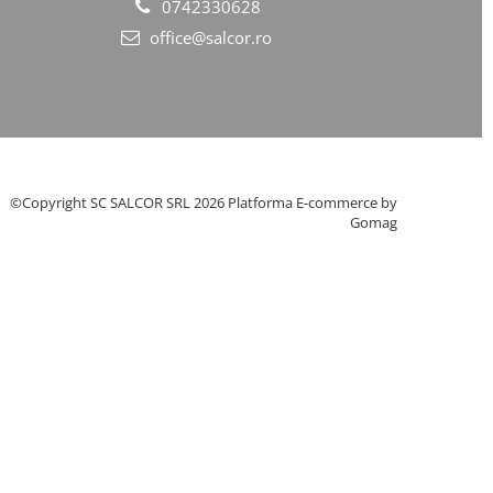
0742330628
office@salcor.ro
©Copyright SC SALCOR SRL 2026
Platforma E-commerce by
Gomag