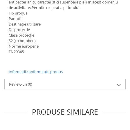
antibacterian cu caracteristici superioare pielii In acest domeniu
Accesorii
de activitate; Permite respiratia piciorului
Tip produs
Cizme de protectie
Pantofi
Destinație utilizare
Incaltaminte alba de protectie
De protectie
Clasă protecție
Incaltaminte ESD
S2 (cu bombeu)
Norme europene
Pantofi fara protectie
EN20345
Protectie chimica
Saboti
Informatii conformitate produs
Manusi
Review-uri
(0)
Manecute
Manusi fibre speciale
PRODUSE SIMILARE
Manusi fibre speciale impregnate
Manusi latex