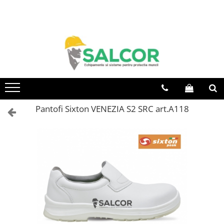
Toate Produsele
Imbracaminte
Accesorii
Articole unica folosinta
Camasi
Pantofi Sixton VENEZIA S2 SRC art.A118
Combinezoane
Costum-Salopeta
Halate de lucru
Hanorace
Imbracaminte Femei
Jachete de iarna