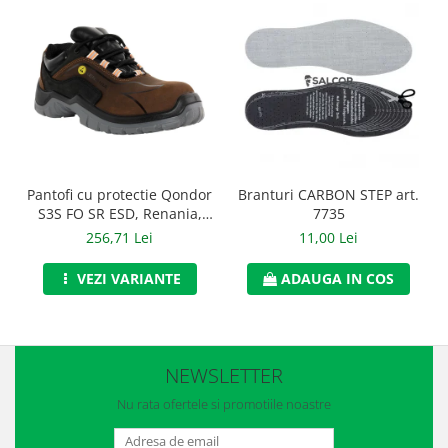
Manusi neopren
Manusi nitril
Manusi piele
Manusi PVC
Manusi textil
Branturi CARBON STEP art.
Pantofi cu protectie Qondor
Manusi tricot impregnat
7735
S3S FO SR ESD, Renania,
art.9A00
Manusi zale
11,00 Lei
256,71 Lei
ADAUGA IN COS
VEZI VARIANTE
Outdoor
Imbracaminte Outdoor
Incaltaminte Outdoor
NEWSLETTER
Curatenie si igiena
Nu rata ofertele si promotiile noastre
Protectia capului