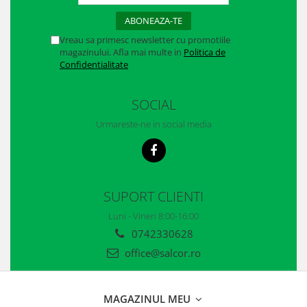
Casti
Caciuli
Vreau sa primesc newsletter cu promotiile
magazinului. Afla mai multe in
Politica de
Sepci
Confidentialitate
Protectie auditiva
SOCIAL
Antifoane
Urmareste-ne in social media
Protectie Respiratorie
Filtre
Semimasti
SUPORT CLIENTI
Protectie vizuala
Luni - Vineri 8:00-16:00
0742330628
Ochelari
office@salcor.ro
Viziere de protectie
Semnalizare rutiera
MAGAZINUL MEU