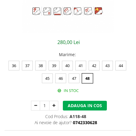
Jachete/Bluze Salopeta
Pantaloni cu pieptar
Pantaloni de lucru
Pantaloni scurti
280,00 Lei
Pelerine de ploaie
Marime
:
Protectie termica
36
37
38
39
40
41
42
43
44
Reflectorizante
45
46
47
48
Softshell
IN STOC
Sorturi de protectie
ADAUGA IN COS
Tricouri
Cod Produs:
A118-48
Veste
Ai nevoie de ajutor?
0742330628
Lucru la Inaltime