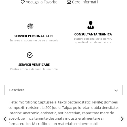
Adauga la Favorite
Cere informatii
Accesorii alpinism utilitar
Bucle
Carabiniere
CONSULTANTA TEHNICA
SERVICII PERSONALIZARE
Centuri
Sfaturi personalizate pentru
Suna-ne si spune-ne de ce ai nevoie
specificul tau de activitate
Mijloace de legatura
Opritoare de cadere
SERVICII VERIFICARE
Puncte de ancorare
Pentru articole de lucru la inaltime
Sisteme de acces in canale
Descriere
Incaltaminte
Pantofi de protectie
Fete: microfibra; Captuseala: textil bacteriostatic Teklife; Bombeu
compozit, rezistent la 200 Joule; Talpa: poliuretan dubla densitate;
Sandale de protectie
Interior: anatomic, antistatic, antibacterian, capacitate mare de
absorbtie; Incaltaminte destinata industriei alimentare si
Bocanci de protectie
farmaceutice; Microfibra - un material semipermeabil