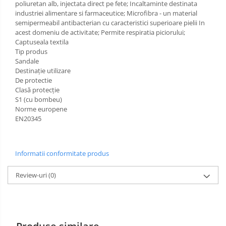
poliuretan alb, injectata direct pe fete; Incaltaminte destinata
industriei alimentare si farmaceutice; Microfibra - un material
Incaltaminte alba de protectie
semipermeabil antibacterian cu caracteristici superioare pielii In
acest domeniu de activitate; Permite respiratia piciorului;
Incaltaminte ESD
Captuseala textila
Tip produs
Pantofi fara protectie
Sandale
Destinație utilizare
Protectie chimica
De protectie
Clasă protecție
Saboti
S1 (cu bombeu)
Norme europene
Manecute
EN20345
Manusi fibre speciale
Manusi fibre speciale impregnate
Informatii conformitate produs
Manusi latex
Review-uri
(0)
Manusi neopren
Manusi nitril
Manusi piele