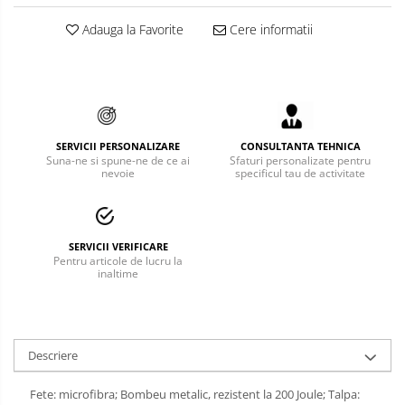
Bucle
Adauga la Favorite
Cere informatii
Carabiniere
Centuri
Mijloace de legatura
SERVICII PERSONALIZARE
CONSULTANTA TEHNICA
Opritoare de cadere
Suna-ne si spune-ne de ce ai
Sfaturi personalizate pentru
nevoie
specificul tau de activitate
Puncte de ancorare
Sisteme de acces in canale
SERVICII VERIFICARE
Pentru articole de lucru la
Pantofi de protectie
inaltime
Sandale de protectie
Bocanci de protectie
Descriere
Accesorii
Fete: microfibra; Bombeu metalic, rezistent la 200 Joule; Talpa:
Cizme de protectie