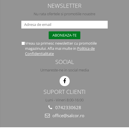
NEWSLETTER
Semimasti
Nu rata ofertele si promotiile noastre
Ochelari
Viziere de protectie
Vreau sa primesc newsletter cu promotiile
magazinului. Afla mai multe in
Politica de
Confidentialitate
SOCIAL
Urmareste-ne in social media
SUPORT CLIENTI
Luni - Vineri 8:00-16:00
0742330628
office@salcor.ro