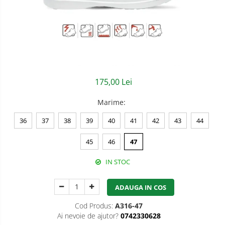
Semnalizare rutiera
Jachete/Bluze Salopeta
Pantaloni cu pieptar
Pantaloni de lucru
Pantaloni scurti
175,00 Lei
Pelerine de ploaie
Marime
:
Protectie termica
36
37
38
39
40
41
42
43
44
Reflectorizante
45
46
47
Softshell
IN STOC
Sorturi de protectie
Tricouri
ADAUGA IN COS
Veste
Cod Produs:
A316-47
Ai nevoie de ajutor?
0742330628
Accesorii alpinism utilitar