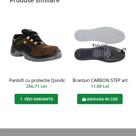
Produse similare
Manusi PVC
Manusi textil
Manusi tricot impregnat
Manusi zale
Imbracaminte Outdoor
Incaltaminte Outdoor
Branturi CARBON STEP art. 7
Pantofi cu protectie Qondor S3S FO SR ESD, Renania, art.9A
Casti
11,00 Lei
256,71 Lei
Caciuli
ADAUGA IN COS
VEZI VARIANTE
Sepci
Antifoane
Filtre