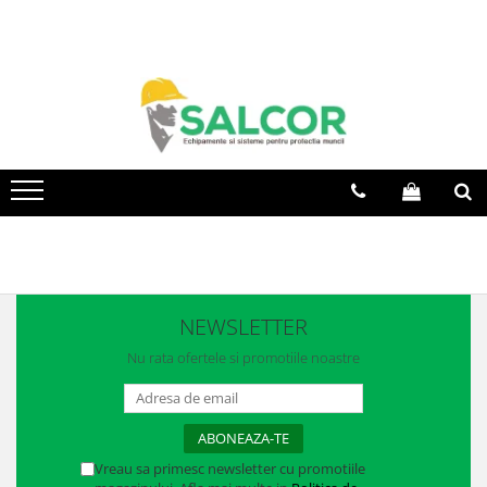
Toate Produsele
Imbracaminte
Accesorii
Articole unica folosinta
Camasi
Combinezoane
Costum-Salopeta
NEWSLETTER
Halate de lucru
Nu rata ofertele si promotiile noastre
Hanorace
Imbracaminte Femei
Vreau sa primesc newsletter cu promotiile
Jachete de iarna