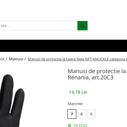
cii /
Manusi /
Manusi de protectie la taiere New NFT KNUCKLE categoria II
Manusi de protectie la
Renania, art.20C3
14,18 Lei
Marime
:
7
8
9
IN STOC