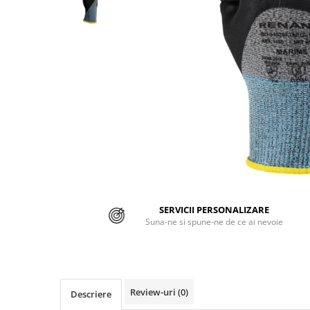
Jachete/Bluze Salopeta
Pantaloni cu pieptar
Pantaloni de lucru
Pantaloni scurti
Pelerine de ploaie
Protectie termica
Reflectorizante
Softshell
SERVICII PERSONALIZARE
Sorturi de protectie
Suna-ne si spune-ne de ce ai nevoie
Tricouri
Veste
Review-uri
(0)
Descriere
Lucru la Inaltime