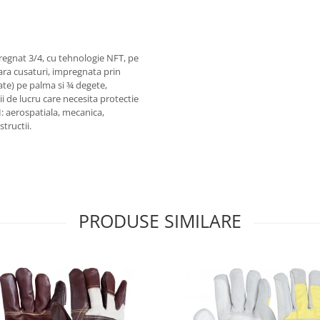
egnat 3/4, cu tehnologie NFT, pe
ara cusaturi, impregnata prin
ate) pe palma si ¾ degete,
 de lucru care necesita protectie
I: aerospatiala, mecanica,
tructii.
PRODUSE SIMILARE