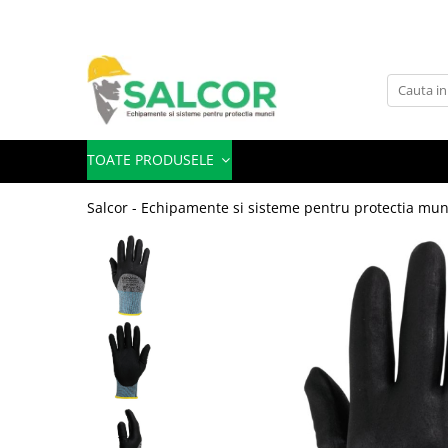
Toate Produsele
Imbracaminte
Accesorii
TOATE PRODUSELE
Articole unica folosinta
Salcor - Echipamente si sisteme pentru protectia mun
Camasi
Combinezoane
Costum-Salopeta
Halate de lucru
Hanorace
Imbracaminte Femei
Jachete de iarna