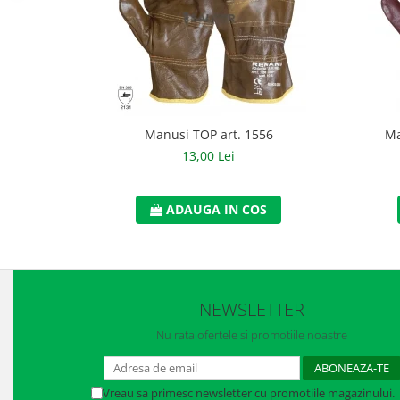
Accesorii
Cizme de protectie
Incaltaminte alba de protectie
Incaltaminte ESD
Manusi TOP art. 1556
Ma
Pantofi fara protectie
13,00 Lei
Protectie chimica
ADAUGA IN COS
Saboti
Manusi
Manecute
NEWSLETTER
Manusi fibre speciale
Nu rata ofertele si promotiile noastre
Manusi fibre speciale impregnate
Manusi latex
Vreau sa primesc newsletter cu promotiile magazinului.