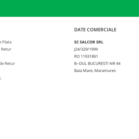
DATE COMERCIALE
 Plata
SC SALCOR SRL
e Retur
J24/329/1999
RO 11931861
de Retur
B--DUL BUCURESTI NR 44
Baia Mare, Maramures
L