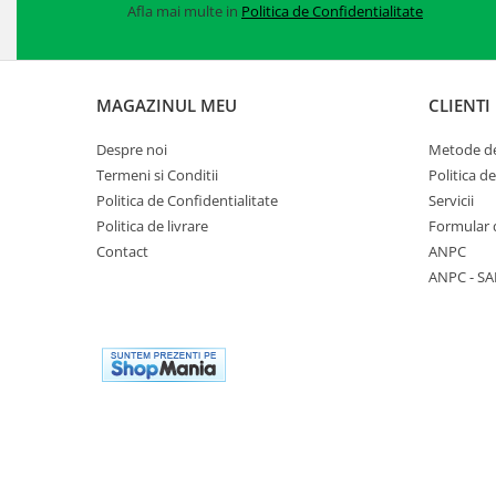
Afla mai multe in
Politica de Confidentialitate
Manusi neopren
Manusi nitril
Manusi piele
MAGAZINUL MEU
CLIENTI
Manusi PVC
Despre noi
Metode de
Termeni si Conditii
Politica d
Manusi textil
Politica de Confidentialitate
Servicii
Manusi tricot impregnat
Politica de livrare
Formular 
Contact
ANPC
Manusi zale
ANPC - SA
Outdoor
Imbracaminte Outdoor
Incaltaminte Outdoor
Curatenie si igiena
Protectia capului