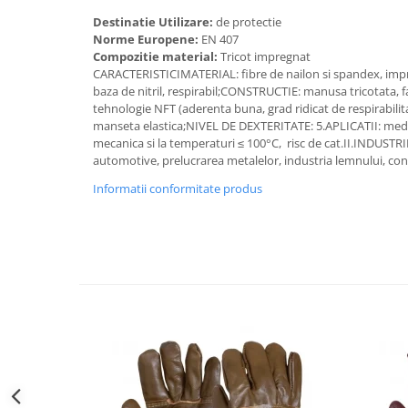
Accesorii alpinism utilitar
Destinatie Utilizare:
de protectie
Norme Europene:
EN 407
Bucle
Compozitie material:
Tricot impregnat
CARACTERISTICIMATERIAL: fibre de nailon si spandex, impr
Carabiniere
baza de nitril, respirabil;CONSTRUCTIE: manusa tricotata, f
tehnologie NFT (aderenta buna, grad ridicat de respirabilit
Centuri
manseta elastica;NIVEL DE DEXTERITATE: 5.APLICATII: medii
mecanica si la temperaturi ≤ 100°C, risc de cat.II.INDUSTRI
Mijloace de legatura
automotive, prelucrarea metalelor, industria lemnului, cons
Opritoare de cadere
Informatii conformitate produs
Puncte de ancorare
Sisteme de acces in canale
Incaltaminte
Pantofi de protectie
Sandale de protectie
Bocanci de protectie