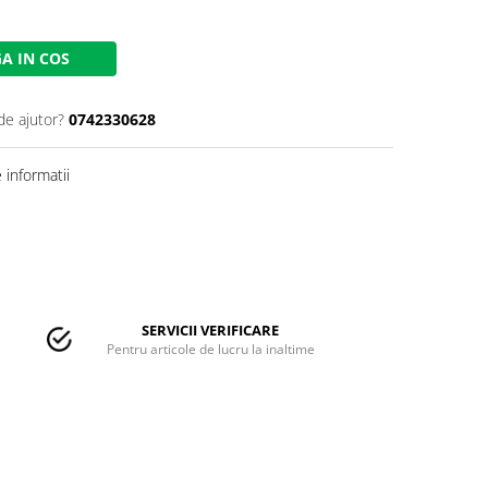
A IN COS
de ajutor?
0742330628
informatii
SERVICII VERIFICARE
Pentru articole de lucru la inaltime