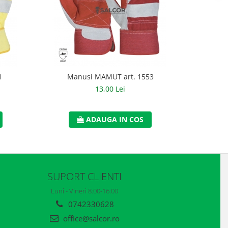
1
Manusi MAMUT art. 1553
Man
13,00 Lei
ADAUGA IN COS
SUPORT CLIENTI
Luni - Vineri 8:00-16:00
0742330628
office@salcor.ro