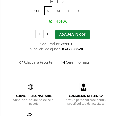
Marime
:
Bucle
XXL
S
M
L
XL
Carabiniere
IN STOC
Centuri
ADAUGA IN COS
Mijloace de legatura
Cod Produs:
2C13_s
Opritoare de cadere
Ai nevoie de ajutor?
0742330628
Puncte de ancorare
Adauga la Favorite
Cere informatii
Sisteme de acces in canale
Pantofi de protectie
Sandale de protectie
Bocanci de protectie
SERVICII PERSONALIZARE
CONSULTANTA TEHNICA
Suna-ne si spune-ne de ce ai
Sfaturi personalizate pentru
nevoie
specificul tau de activitate
Accesorii
Cizme de protectie