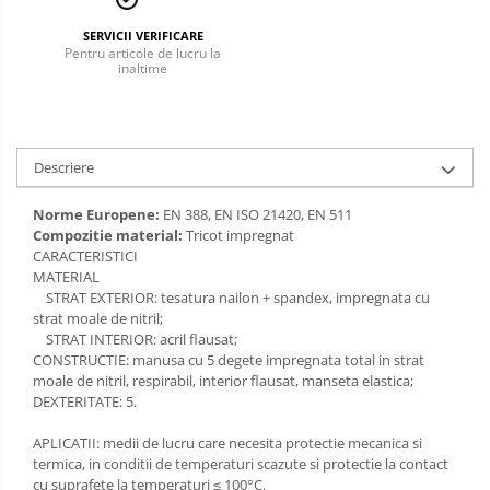
Incaltaminte alba de protectie
SERVICII VERIFICARE
Pentru articole de lucru la
inaltime
Incaltaminte ESD
Pantofi fara protectie
Protectie chimica
Descriere
Saboti
Norme Europene:
EN 388, EN ISO 21420, EN 511
Compozitie material:
Tricot impregnat
Manecute
CARACTERISTICI
MATERIAL
Manusi fibre speciale
STRAT EXTERIOR: tesatura nailon + spandex, impregnata cu
strat moale de nitril;
Manusi fibre speciale impregnate
STRAT INTERIOR: acril flausat;
CONSTRUCTIE: manusa cu 5 degete impregnata total in strat
Manusi latex
moale de nitril, respirabil, interior flausat, manseta elastica;
DEXTERITATE: 5.
Manusi neopren
APLICATII: medii de lucru care necesita protectie mecanica si
Manusi nitril
termica, in conditii de temperaturi scazute si protectie la contact
cu suprafete la temperaturi ≤ 100°C.
Manusi piele