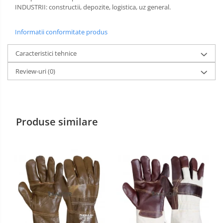
INDUSTRII: constructii, depozite, logistica, uz general.
Manusi PVC
Informatii conformitate produs
Manusi textil
Caracteristici tehnice
Manusi tricot impregnat
Review-uri
(0)
Manusi zale
Imbracaminte Outdoor
Incaltaminte Outdoor
Produse similare
Casti
Caciuli
Sepci
Antifoane
Filtre