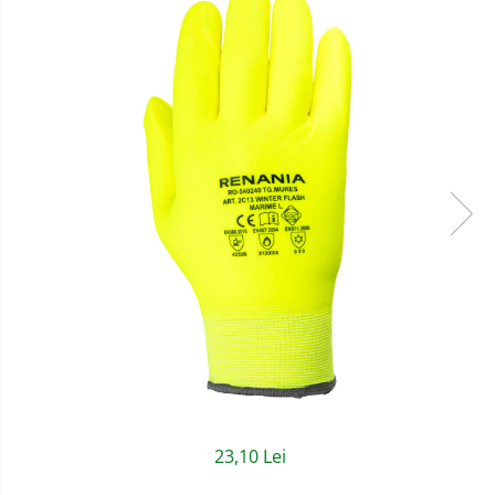
Semnalizare rutiera
Jachete/Bluze Salopeta
Pantaloni cu pieptar
Pantaloni de lucru
Pantaloni scurti
Pelerine de ploaie
Protectie termica
Reflectorizante
Softshell
Sorturi de protectie
Tricouri
Veste
23,10 Lei
Accesorii alpinism utilitar