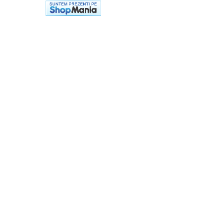
Casti
Caciuli
Sepci
Protectie auditiva
Antifoane
Protectie Respiratorie
Filtre
Semimasti
Protectie vizuala
Ochelari
Viziere de protectie
Semnalizare rutiera