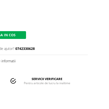
A IN COS
de ajutor?
0742330628
informatii
SERVICII VERIFICARE
Pentru articole de lucru la inaltime