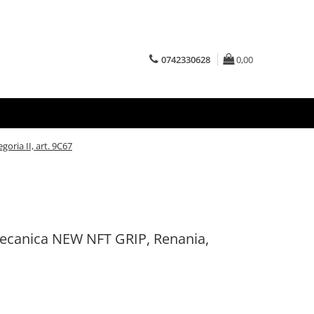
0742330628
0,00
oria II, art. 9C67
ecanica NEW NFT GRIP, Renania,