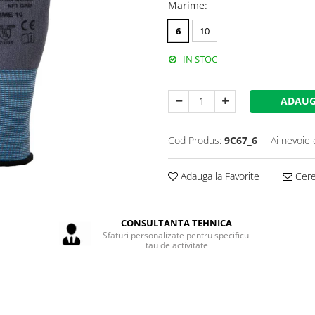
Marime
:
6
10
IN STOC
ADAUG
Cod Produs:
9C67_6
Ai nevoie 
Adauga la Favorite
Cere 
CONSULTANTA TEHNICA
Sfaturi personalizate pentru specificul
tau de activitate