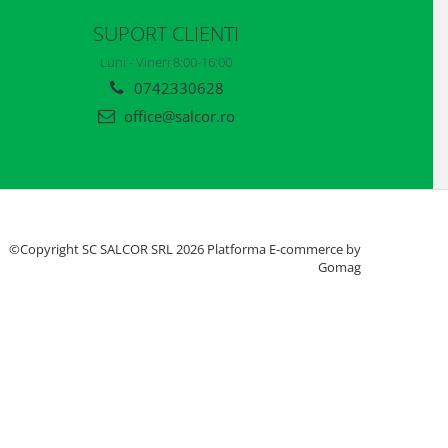
SUPORT CLIENTI
Luni - Vineri 8:00-16:00
0742330628
office@salcor.ro
©Copyright SC SALCOR SRL 2026
Platforma E-commerce by
Gomag