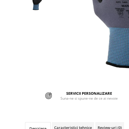
Jachete/Bluze Salopeta
Pantaloni cu pieptar
Pantaloni de lucru
Pantaloni scurti
Pelerine de ploaie
Protectie termica
Reflectorizante
Softshell
Sorturi de protectie
SERVICII PERSONALIZARE
Suna-ne si spune-ne de ce ai nevoie
Tricouri
Veste
Lucru la Inaltime
Caracteristici tehnice
Review-uri
(0)
Descriere