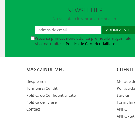
Manusi neopren
NEWSLETTER
Manusi nitril
Nu rata ofertele si promotiile noastre
Manusi piele
Manusi PVC
Vreau sa primesc newsletter cu promotiile magazinului.
Afla mai multe in
Politica de Confidentialitate
Manusi textil
Manusi tricot impregnat
MAGAZINUL MEU
CLIENTI
Manusi zale
Despre noi
Metode de
Outdoor
Termeni si Conditii
Politica d
Imbracaminte Outdoor
Politica de Confidentialitate
Servicii
Politica de livrare
Formular 
Incaltaminte Outdoor
Contact
ANPC
ANPC - SA
Curatenie si igiena
Protectia capului