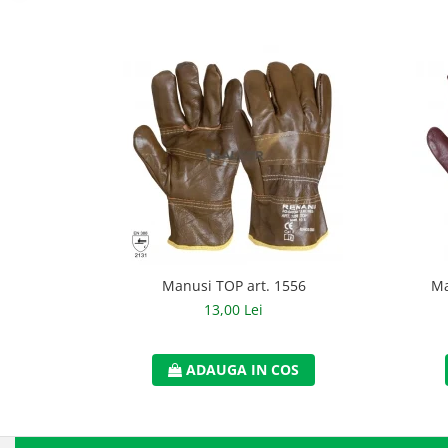
Accesorii
Cizme de protectie
Incaltaminte alba de protectie
Incaltaminte ESD
Pantofi fara protectie
Protectie chimica
Saboti
Manusi
Manusi TOP art. 1556
Ma
13,00 Lei
Manecute
Manusi fibre speciale
ADAUGA IN COS
Manusi fibre speciale impregnate
Manusi latex