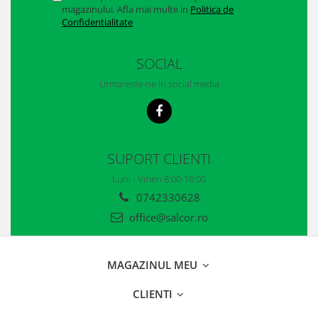
Casti
magazinului. Afla mai multe in
Politica de
Confidentialitate
Caciuli
Sepci
SOCIAL
Urmareste-ne in social media
Protectie auditiva
Antifoane
Protectie Respiratorie
SUPORT CLIENTI
Filtre
Luni - Vineri 8:00-16:00
Semimasti
0742330628
office@salcor.ro
Protectie vizuala
Ochelari
MAGAZINUL MEU
Viziere de protectie
CLIENTI
Semnalizare rutiera