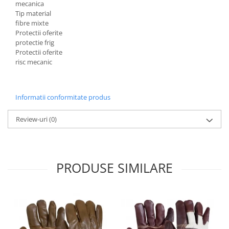
mecanica
Accesorii
Tip material
fibre mixte
Cizme de protectie
Protectii oferite
protectie frig
Incaltaminte alba de protectie
Protectii oferite
risc mecanic
Incaltaminte ESD
Pantofi fara protectie
Informatii conformitate produs
Protectie chimica
Review-uri
(0)
Saboti
Manusi
Manecute
PRODUSE SIMILARE
Manusi fibre speciale
Manusi fibre speciale impregnate
Manusi latex