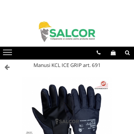
Toate Produsele
Imbracaminte
Accesorii
Articole unica folosinta
Camasi
Manusi KCL ICE GRIP art. 691
Combinezoane
Costum-Salopeta
Halate de lucru
Hanorace
Imbracaminte Femei
Jachete de iarna