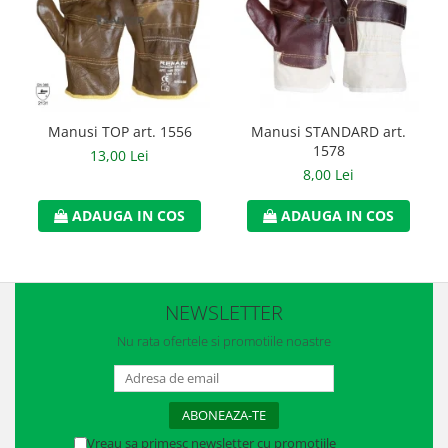
Manusi neopren
Manusi nitril
Manusi piele
Manusi PVC
Manusi TOP art. 1556
Manusi STANDARD art.
1578
13,00 Lei
Manusi textil
8,00 Lei
Manusi tricot impregnat
ADAUGA IN COS
ADAUGA IN COS
Manusi zale
Outdoor
NEWSLETTER
Imbracaminte Outdoor
Nu rata ofertele si promotiile noastre
Incaltaminte Outdoor
Curatenie si igiena
Protectia capului
Vreau sa primesc newsletter cu promotiile