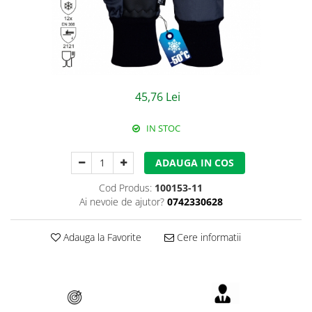
Jachete/Bluze Salopeta
Pantaloni cu pieptar
Pantaloni de lucru
Pantaloni scurti
45,76 Lei
Pelerine de ploaie
IN STOC
Protectie termica
ADAUGA IN COS
Reflectorizante
Cod Produs:
100153-11
Softshell
Ai nevoie de ajutor?
0742330628
Sorturi de protectie
Adauga la Favorite
Cere informatii
Tricouri
Veste
Lucru la Inaltime