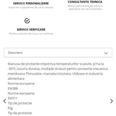
CONSULTANTA TEHNICA
SERVICII PERSONALIZARE
Accesorii alpinism utilitar
Sfaturi personalizate pentru
Suna-ne si spune-ne de ce ai nevoie
specificul tau de activitate
Bucle
Carabiniere
SERVICII VERIFICARE
Pentru articole de lucru la inaltime
Centuri
Mijloace de legatura
Descriere
Opritoare de cadere
Puncte de ancorare
Manusa de protectie impotriva temperaturilor scazute, p?na la
-50?C (scurta durata), multiple straturi pentru protectie mecanica,
Sisteme de acces in canale
membrana Thinsulate, manseta tricotata; Utilizare in industria
alimentara
Norme europene
Incaltaminte
EN388
Pantofi de protectie
Norme europene
EN511
Sandale de protectie
Tip de protectie
frig
Bocanci de protectie
Tip de protectie