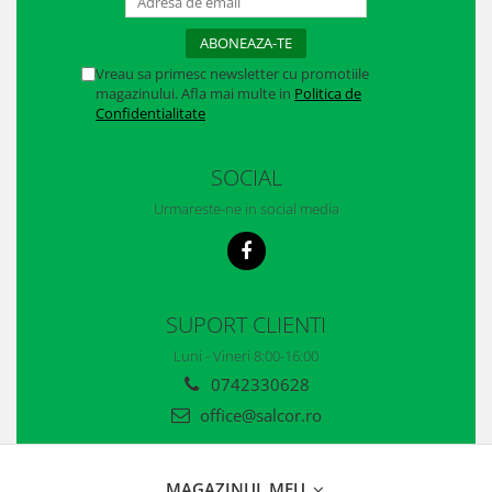
Casti
Caciuli
Vreau sa primesc newsletter cu promotiile
Sepci
magazinului. Afla mai multe in
Politica de
Confidentialitate
Protectie auditiva
SOCIAL
Antifoane
Urmareste-ne in social media
Protectie Respiratorie
Filtre
Semimasti
SUPORT CLIENTI
Protectie vizuala
Luni - Vineri 8:00-16:00
Ochelari
0742330628
office@salcor.ro
Viziere de protectie
Semnalizare rutiera
MAGAZINUL MEU