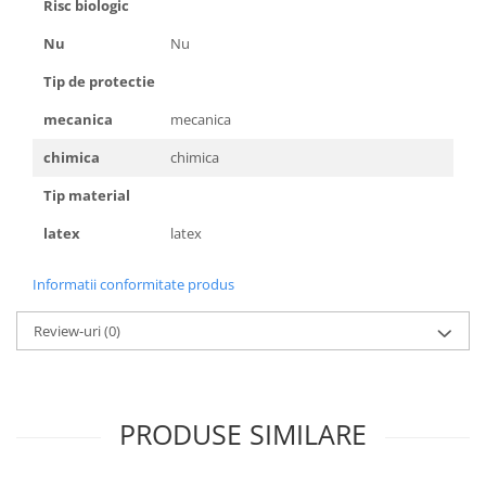
Risc biologic
Accesorii
Nu
Nu
Cizme de protectie
Tip de protectie
Incaltaminte alba de protectie
mecanica
mecanica
Incaltaminte ESD
chimica
chimica
Pantofi fara protectie
Tip material
Protectie chimica
latex
latex
Saboti
Informatii conformitate produs
Manusi
Review-uri
(0)
Manecute
Manusi fibre speciale
Manusi fibre speciale impregnate
PRODUSE SIMILARE
Manusi latex