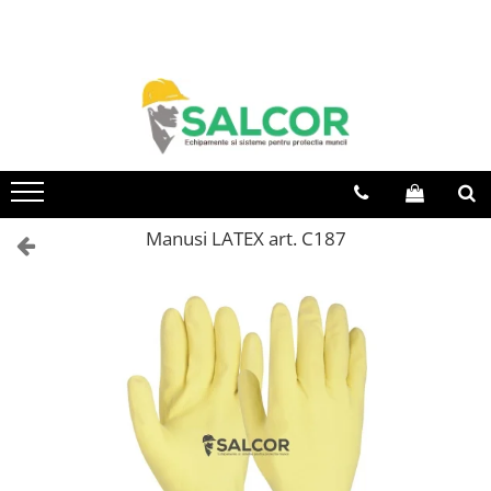
Toate Produsele
Imbracaminte
Accesorii
Articole unica folosinta
Camasi
Manusi LATEX art. C187
Combinezoane
Costum-Salopeta
Halate de lucru
Hanorace
Imbracaminte Femei
Jachete de iarna