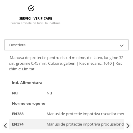
Accesorii alpinism utilitar
Bucle
SERVICII VERIFICARE
Pentru articole de lucru la inaltime
Carabiniere
Centuri
Descriere
Mijloace de legatura
Manusa de protectie pentru riscuri minime, din latex, lungime 32
Opritoare de cadere
cm, grosime 0,45 mm; Culoare: galben.| Risc mecanic: 1010 | Risc
chimic: Limitat
Puncte de ancorare
Ind. Alimentara
Sisteme de acces in canale
Nu
Nu
Incaltaminte
Norme europene
Pantofi de protectie
EN388
Manusi de protectie impotriva riscurilor mecanic
Sandale de protectie
EN374
Manusi de protectie impotriva produselor chimic
Bocanci de protectie