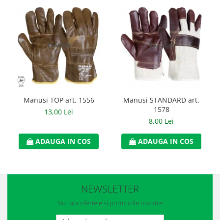
Manusi neopren
Manusi nitril
Manusi piele
Manusi PVC
Manusi textil
Manusi tricot impregnat
Manusi TOP art. 1556
Manusi STANDARD art.
1578
13,00 Lei
Manusi zale
8,00 Lei
Outdoor
ADAUGA IN COS
ADAUGA IN COS
Imbracaminte Outdoor
Incaltaminte Outdoor
NEWSLETTER
Curatenie si igiena
Nu rata ofertele si promotiile noastre
Protectia capului