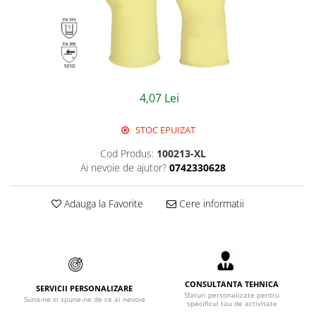
Jachete/Bluze Salopeta
Pantaloni cu pieptar
Pantaloni de lucru
Pantaloni scurti
4,07 Lei
Pelerine de ploaie
STOC EPUIZAT
Protectie termica
Cod Produs:
100213-XL
Ai nevoie de ajutor?
0742330628
Reflectorizante
Softshell
Adauga la Favorite
Cere informatii
Sorturi de protectie
Tricouri
Veste
CONSULTANTA TEHNICA
SERVICII PERSONALIZARE
Sfaturi personalizate pentru
Suna-ne si spune-ne de ce ai nevoie
specificul tau de activitate
Lucru la Inaltime