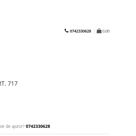
0742330628
0,00
T. 717
oie de ajutor?
0742330628