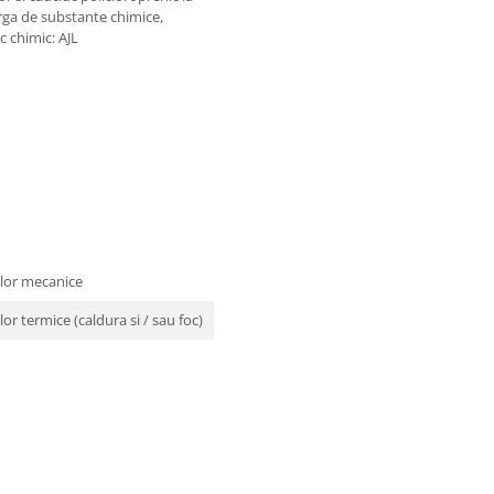
arga de substante chimice,
 chimic: AJL
ilor mecanice
or termice (caldura si / sau foc)