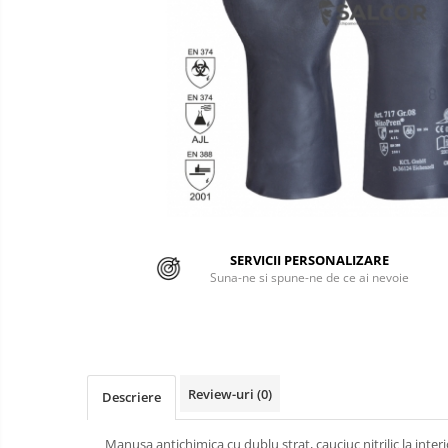
Semnalizare rutiera
Jachete/Bluze Salopeta
Pantaloni cu pieptar
Pantaloni de lucru
Pantaloni scurti
Pelerine de ploaie
Protectie termica
Reflectorizante
SERVICII PERSONALIZARE
Suna-ne si spune-ne de ce ai nevoie
Softshell
Sorturi de protectie
Tricouri
Review-uri
(0)
Descriere
Veste
Accesorii alpinism utilitar
Manusa antichimica cu dublu strat, cauciuc nitrilic la interi