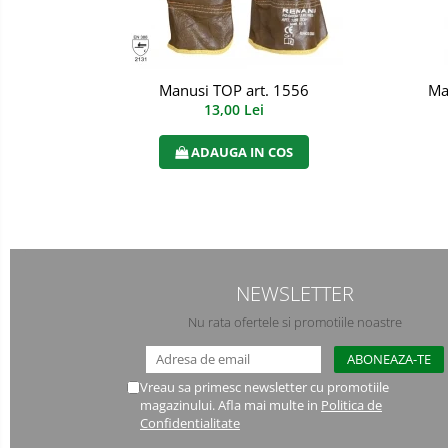
Manusi PVC
Manusi textil
Manusi TOP art. 1556
Ma
Manusi tricot impregnat
13,00 Lei
Manusi zale
ADAUGA IN COS
Imbracaminte Outdoor
Incaltaminte Outdoor
Casti
NEWSLETTER
Caciuli
Nu rata ofertele si promotiile noastre
Sepci
Antifoane
Vreau sa primesc newsletter cu promotiile
magazinului. Afla mai multe in
Politica de
Confidentialitate
Filtre