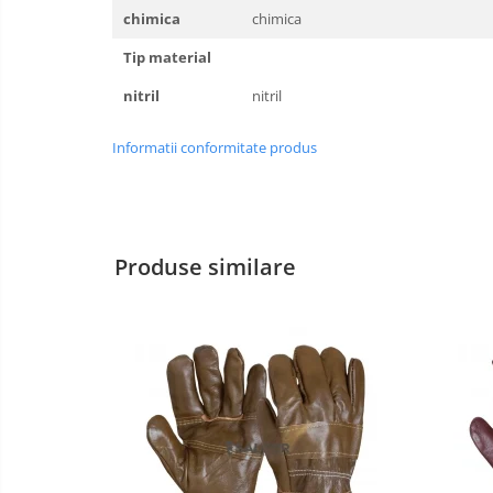
chimica
chimica
Incaltaminte alba de protectie
Tip material
Incaltaminte ESD
nitril
nitril
Pantofi fara protectie
Informatii conformitate produs
Protectie chimica
Saboti
Manecute
Produse similare
Manusi fibre speciale
Manusi fibre speciale impregnate
Manusi latex
Manusi neopren
Manusi nitril
Manusi piele