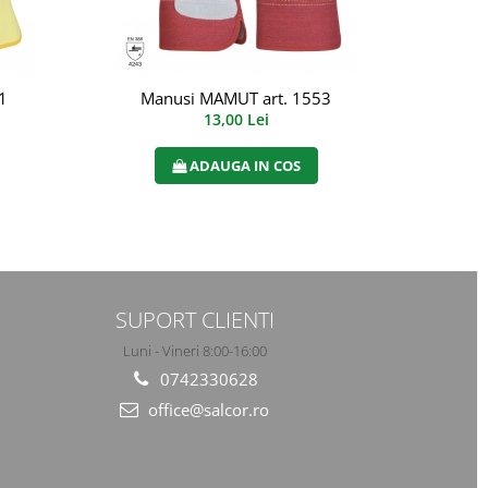
1
Manusi MAMUT art. 1553
Man
13,00 Lei
ADAUGA IN COS
SUPORT CLIENTI
Luni - Vineri 8:00-16:00
0742330628
office@salcor.ro