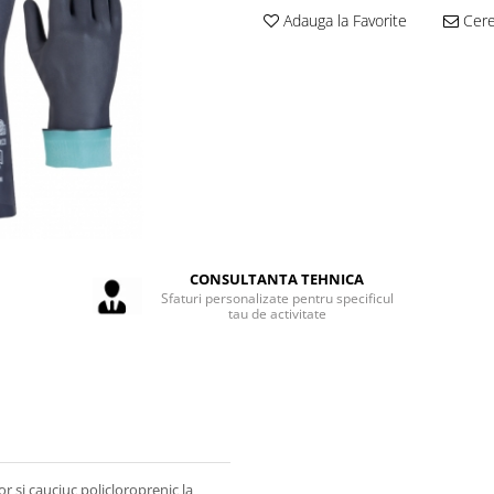
Adauga la Favorite
Cere 
CONSULTANTA TEHNICA
Sfaturi personalizate pentru specificul
tau de activitate
or si cauciuc policloroprenic la