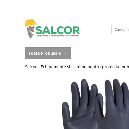
Toate Produsele
Imbracaminte
Accesorii
Lucru la Inaltime
Incaltaminte
Articole unica folosinta
Toate Produsele
Manusi
Camasi
Salcor - Echipamente si sisteme pentru protectia mun
Outdoor
Combinezoane
Curatenie si igiena
Costum-Salopeta
Protectia capului
Halate de lucru
Protectie auditiva
Hanorace
Protectie Respiratorie
Imbracaminte Femei
Protectie vizuala
Jachete de iarna