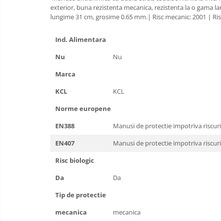
exterior, buna rezistenta mecanica, rezistenta la o gama l
Bucle
lungime 31 cm, grosime 0.65 mm.| Risc mecanic: 2001 | Risc
Carabiniere
Ind. Alimentara
Centuri
Nu
Nu
Mijloace de legatura
Marca
Opritoare de cadere
KCL
KCL
Puncte de ancorare
Norme europene
Sisteme de acces in canale
EN388
Manusi de protectie impotriva riscur
EN407
Manusi de protectie impotriva riscuril
Pantofi de protectie
Risc biologic
Sandale de protectie
Da
Da
Bocanci de protectie
Tip de protectie
Accesorii
mecanica
mecanica
Cizme de protectie