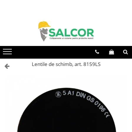
Toate Produsele
Imbracaminte
Accesorii
Articole unica folosinta
Camasi
Lentile de schimb, art. 8159LS
Combinezoane
Costum-Salopeta
Halate de lucru
Hanorace
Imbracaminte Femei
Jachete de iarna