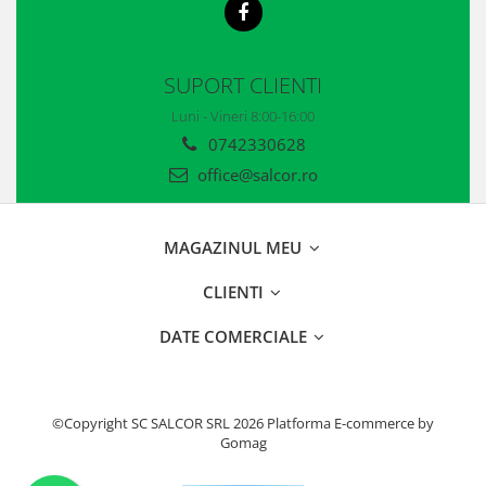
Casti
Caciuli
SUPORT CLIENTI
Sepci
Luni - Vineri 8:00-16:00
Protectie auditiva
0742330628
Antifoane
office@salcor.ro
Protectie Respiratorie
MAGAZINUL MEU
Filtre
CLIENTI
Semimasti
DATE COMERCIALE
Protectie vizuala
Ochelari
Viziere de protectie
©Copyright SC SALCOR SRL 2026
Platforma E-commerce by
Gomag
Semnalizare rutiera