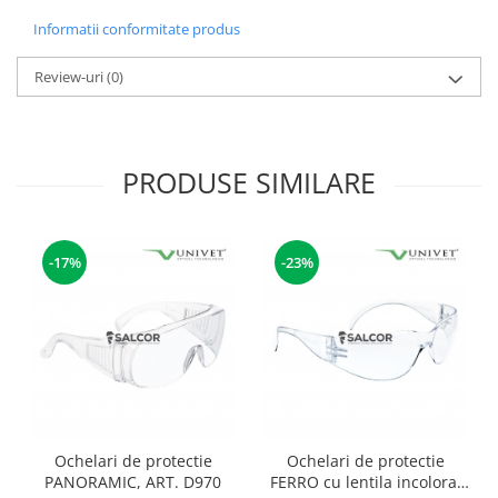
Accesorii
Informatii conformitate produs
Cizme de protectie
Review-uri
(0)
Incaltaminte alba de protectie
Incaltaminte ESD
PRODUSE SIMILARE
Pantofi fara protectie
Protectie chimica
-17%
-23%
Saboti
Manusi
Manecute
Manusi fibre speciale
Manusi fibre speciale impregnate
Ochelari de protectie
Ochelari de protectie
Manusi latex
PANORAMIC, ART. D970
FERRO cu lentila incolora,