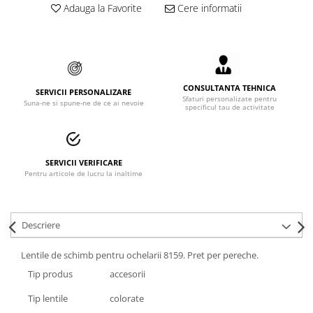
Adauga la Favorite
Cere informatii
Accesorii alpinism utilitar
Bucle
Carabiniere
CONSULTANTA TEHNICA
Centuri
SERVICII PERSONALIZARE
Sfaturi personalizate pentru
Suna-ne si spune-ne de ce ai nevoie
specificul tau de activitate
Mijloace de legatura
Opritoare de cadere
SERVICII VERIFICARE
Puncte de ancorare
Pentru articole de lucru la inaltime
Sisteme de acces in canale
Descriere
Incaltaminte
Pantofi de protectie
Lentile de schimb pentru ochelarii 8159. Pret per pereche.
Sandale de protectie
Tip produs
accesorii
Tip lentile
colorate
Bocanci de protectie