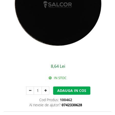
Jachete/Bluze Salopeta
Pantaloni cu pieptar
Pantaloni de lucru
Pantaloni scurti
Pelerine de ploaie
Protectie termica
Reflectorizante
8,64 Lei
Softshell
IN STOC
Sorturi de protectie
ADAUGA IN COS
Tricouri
Cod Produs:
100462
Veste
Ai nevoie de ajutor?
0742330628
Lucru la Inaltime