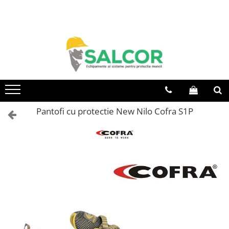
Toate Produsele
Imbracaminte
Accesorii
Articole unica folosinta
Camasi
Pantofi cu protectie New Nilo Cofra S1P
Combinezoane
Costum-Salopeta
Halate de lucru
Hanorace
Imbracaminte Femei
Jachete de iarna