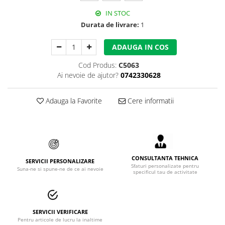
Accesorii alpinism utilitar
IN STOC
Durata de livrare:
1
Bucle
ADAUGA IN COS
Carabiniere
Cod Produs:
C5063
Centuri
Ai nevoie de ajutor?
0742330628
Mijloace de legatura
Adauga la Favorite
Cere informatii
Opritoare de cadere
Puncte de ancorare
Sisteme de acces in canale
CONSULTANTA TEHNICA
SERVICII PERSONALIZARE
Incaltaminte
Sfaturi personalizate pentru
Suna-ne si spune-ne de ce ai nevoie
specificul tau de activitate
Pantofi de protectie
Sandale de protectie
SERVICII VERIFICARE
Bocanci de protectie
Pentru articole de lucru la inaltime