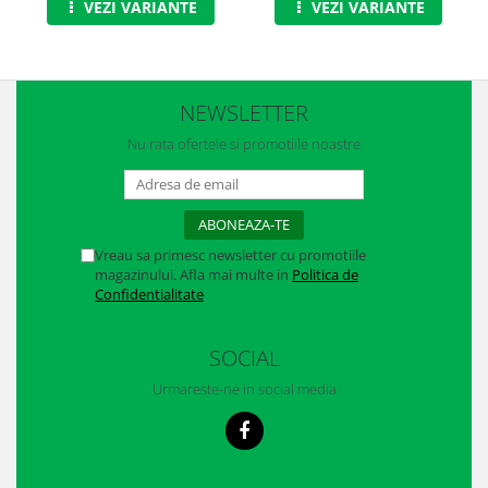
VEZI VARIANTE
VEZI VARIANTE
Casti
Caciuli
Sepci
NEWSLETTER
Protectie auditiva
Nu rata ofertele si promotiile noastre
Antifoane
Protectie Respiratorie
Filtre
Vreau sa primesc newsletter cu promotiile
magazinului. Afla mai multe in
Politica de
Semimasti
Confidentialitate
Protectie vizuala
SOCIAL
Ochelari
Urmareste-ne in social media
Viziere de protectie
Semnalizare rutiera