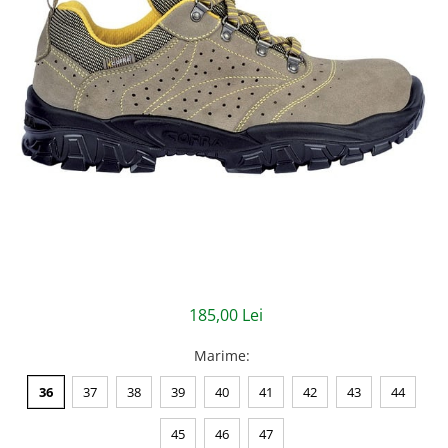
Jachete/Bluze Salopeta
Pantaloni cu pieptar
Pantaloni de lucru
Pantaloni scurti
Pelerine de ploaie
Protectie termica
Reflectorizante
Softshell
185,00 Lei
Sorturi de protectie
Marime
:
Tricouri
36
37
38
39
40
41
42
43
44
Veste
45
46
47
Lucru la Inaltime