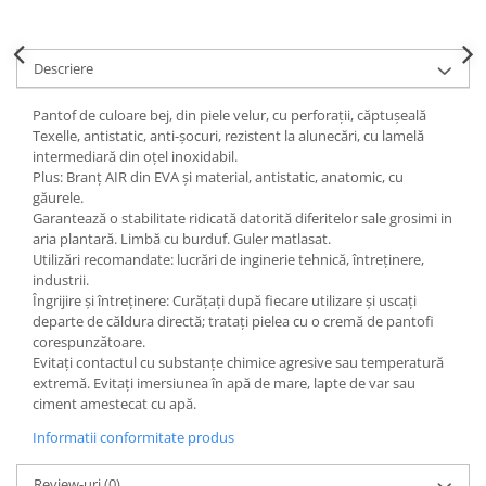
Accesorii
Cizme de protectie
Descriere
Incaltaminte alba de protectie
Pantof de culoare bej, din piele velur, cu perforaţii, căptuşeală
Texelle, antistatic, anti-şocuri, rezistent la alunecări, cu lamelă
Incaltaminte ESD
intermediară din oțel inoxidabil.
Plus: Branț AIR din EVA şi material, antistatic, anatomic, cu
Pantofi fara protectie
găurele.
Garantează o stabilitate ridicată datorită diferitelor sale grosimi in
Protectie chimica
aria plantară. Limbă cu burduf. Guler matlasat.
Utilizări recomandate: lucrări de inginerie tehnică, întreţinere,
Saboti
industrii.
Îngrijire şi întreținere: Curățați după fiecare utilizare şi uscați
Manusi
departe de căldura directă; tratați pielea cu o cremă de pantofi
Manecute
corespunzătoare.
Evitați contactul cu substanțe chimice agresive sau temperatură
Manusi fibre speciale
extremă. Evitați imersiunea în apă de mare, lapte de var sau
ciment amestecat cu apă.
Manusi fibre speciale impregnate
Informatii conformitate produs
Manusi latex
Review-uri
(0)