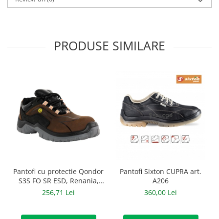
Manusi neopren
Manusi nitril
PRODUSE SIMILARE
Manusi piele
Manusi PVC
Manusi textil
Manusi tricot impregnat
Manusi zale
Outdoor
Imbracaminte Outdoor
Incaltaminte Outdoor
Pantofi Sixton CUPRA art.
Pantofi cu protectie Qondor
A206
S3S FO SR ESD, Renania,
art.9A00
Curatenie si igiena
360,00 Lei
256,71 Lei
Protectia capului