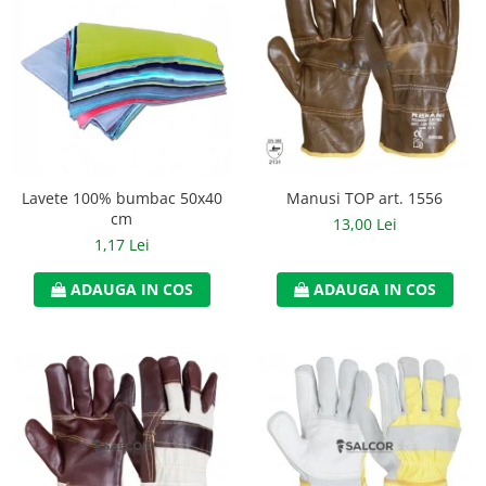
Manusi neopren
Manusi nitril
Manusi piele
Manusi PVC
Manusi textil
Manusi TOP art. 1556
Lavete 100% bumbac 50x40
Manusi tricot impregnat
cm
13,00 Lei
1,17 Lei
Manusi zale
ADAUGA IN COS
ADAUGA IN COS
Outdoor
Imbracaminte Outdoor
Incaltaminte Outdoor
Curatenie si igiena
Protectia capului