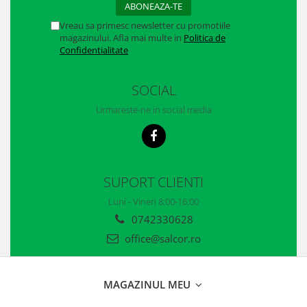
Vreau sa primesc newsletter cu promotiile
magazinului. Afla mai multe in
Politica de
Confidentialitate
SOCIAL
Urmareste-ne in social media
SUPORT CLIENTI
Luni - Vineri 8:00-16:00
0742330628
office@salcor.ro
MAGAZINUL MEU