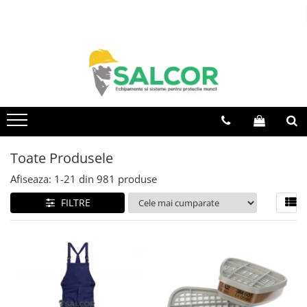
Toate Produsele
Imbracaminte
Accesorii
Articole unica folosinta
Camasi
Toate Produsele
Combinezoane
Afiseaza:
1-
21
din
981
produse
Costum-Salopeta
FILTRE
Halate de lucru
Hanorace
Imbracaminte Femei
Jachete de iarna