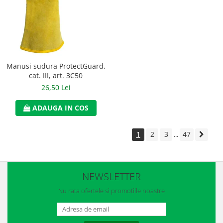
Manusi sudura ProtectGuard,
cat. III, art. 3C50
26,50 Lei
ADAUGA IN COS
1
2
3
47
...
NEWSLETTER
Nu rata ofertele si promotiile noastre