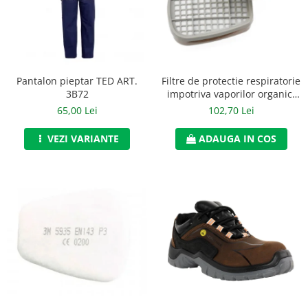
Jachete/Bluze Salopeta
Pantaloni cu pieptar
Pantaloni de lucru
Pantalon pieptar TED ART.
Filtre de protectie respiratorie
Pantaloni scurti
3B72
impotriva vaporilor organici
de tip A2, 3M, art.6D23 (6055)
65,00 Lei
102,70 Lei
Pelerine de ploaie
VEZI VARIANTE
ADAUGA IN COS
Protectie termica
Reflectorizante
Softshell
Sorturi de protectie
Tricouri
Veste
Lucru la Inaltime