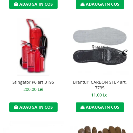
ADAUGA IN COS
ADAUGA IN COS
Accesorii
Cizme de protectie
Incaltaminte alba de protectie
Incaltaminte ESD
Pantofi fara protectie
Protectie chimica
Saboti
Stingator P6 art 3T95
Branturi CARBON STEP art.
Manusi
7735
200,00 Lei
Manecute
11,00 Lei
Manusi fibre speciale
ADAUGA IN COS
ADAUGA IN COS
Manusi fibre speciale impregnate
Manusi latex