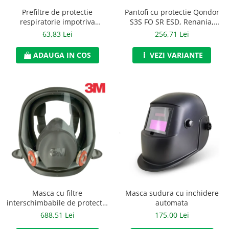
Accesorii alpinism utilitar
Prefiltre de protectie
Pantofi cu protectie Qondor
respiratorie impotriva
S3S FO SR ESD, Renania,
Bucle
particulelor de tip P3, 3M,
art.9A00
63,83 Lei
256,71 Lei
art.6D31 (5935)
Carabiniere
ADAUGA IN COS
VEZI VARIANTE
Centuri
Mijloace de legatura
Opritoare de cadere
Puncte de ancorare
Sisteme de acces in canale
Incaltaminte
Pantofi de protectie
Masca sudura cu inchidere
Masca cu filtre
Sandale de protectie
automata
interschimbabile de protectie
respiratorie, 3M, art.D796
175,00 Lei
688,51 Lei
Bocanci de protectie
(6800)