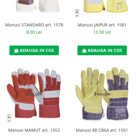
Casti
Caciuli
Manusi STANDARD art. 1578
Manusi JAIPUR art. 1581
Sepci
8,00 Lei
13,50 Lei
Protectie auditiva
Antifoane
ADAUGA IN COS
ADAUGA IN COS
Protectie Respiratorie
Filtre
Semimasti
Protectie vizuala
Ochelari
Viziere de protectie
Semnalizare rutiera
Manusi MAMUT art. 1553
Manusi 88 CBSA art. 1551