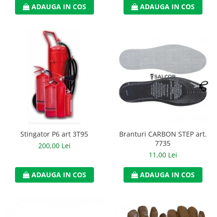
ADAUGA IN COS
ADAUGA IN COS
Accesorii
Cizme de protectie
Incaltaminte alba de protectie
Incaltaminte ESD
Pantofi fara protectie
Protectie chimica
Saboti
Stingator P6 art 3T95
Branturi CARBON STEP art.
Manusi
7735
200,00 Lei
Manecute
11,00 Lei
Manusi fibre speciale
ADAUGA IN COS
ADAUGA IN COS
Manusi fibre speciale impregnate
Manusi latex