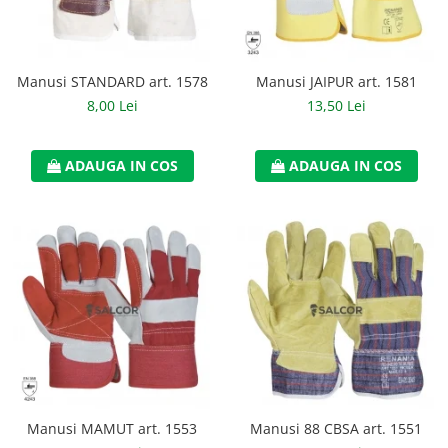
Casti
Caciuli
Manusi STANDARD art. 1578
Manusi JAIPUR art. 1581
Sepci
8,00 Lei
13,50 Lei
Protectie auditiva
Antifoane
ADAUGA IN COS
ADAUGA IN COS
Protectie Respiratorie
Filtre
Semimasti
Protectie vizuala
Ochelari
Viziere de protectie
Semnalizare rutiera
Manusi MAMUT art. 1553
Manusi 88 CBSA art. 1551