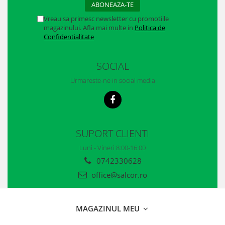
Vreau sa primesc newsletter cu promotiile
magazinului. Afla mai multe in
Politica de
Confidentialitate
SOCIAL
Urmareste-ne in social media
SUPORT CLIENTI
Luni - Vineri 8:00-16:00
0742330628
office@salcor.ro
MAGAZINUL MEU