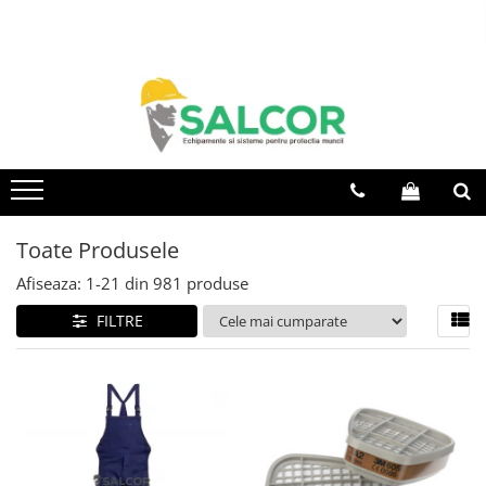
Toate Produsele
Imbracaminte
Accesorii
Articole unica folosinta
Camasi
Toate Produsele
Combinezoane
Afiseaza:
1-
21
din
981
produse
Costum-Salopeta
FILTRE
Halate de lucru
Hanorace
Imbracaminte Femei
Jachete de iarna