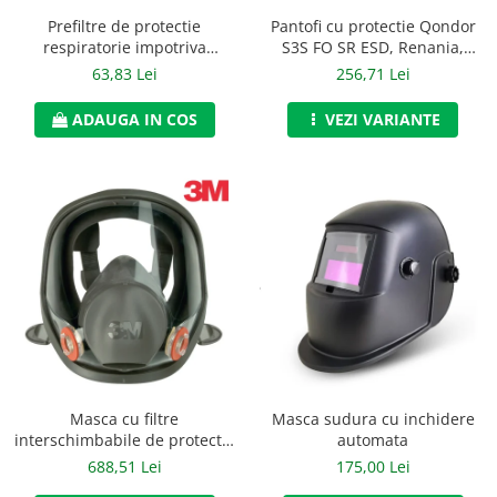
Accesorii alpinism utilitar
Prefiltre de protectie
Pantofi cu protectie Qondor
respiratorie impotriva
S3S FO SR ESD, Renania,
Bucle
particulelor de tip P3, 3M,
art.9A00
63,83 Lei
256,71 Lei
art.6D31 (5935)
Carabiniere
ADAUGA IN COS
VEZI VARIANTE
Centuri
Mijloace de legatura
Opritoare de cadere
Puncte de ancorare
Sisteme de acces in canale
Incaltaminte
Pantofi de protectie
Masca sudura cu inchidere
Masca cu filtre
Sandale de protectie
automata
interschimbabile de protectie
respiratorie, 3M, art.D796
175,00 Lei
688,51 Lei
Bocanci de protectie
(6800)