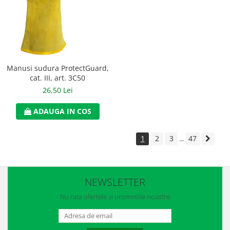
Manusi sudura ProtectGuard,
cat. III, art. 3C50
26,50 Lei
ADAUGA IN COS
1
2
3
47
...
NEWSLETTER
Nu rata ofertele si promotiile noastre