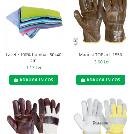
Manusi neopren
Manusi nitril
Manusi piele
Manusi PVC
Manusi textil
Manusi TOP art. 1556
Lavete 100% bumbac 50x40
Manusi tricot impregnat
cm
13,00 Lei
1,17 Lei
Manusi zale
ADAUGA IN COS
ADAUGA IN COS
Outdoor
Imbracaminte Outdoor
Incaltaminte Outdoor
Curatenie si igiena
Protectia capului