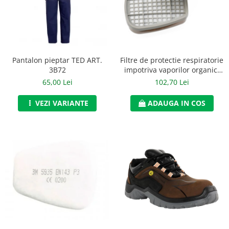
Jachete/Bluze Salopeta
Pantaloni cu pieptar
Pantaloni de lucru
Pantalon pieptar TED ART.
Filtre de protectie respiratorie
Pantaloni scurti
3B72
impotriva vaporilor organici
de tip A2, 3M, art.6D23 (6055)
65,00 Lei
102,70 Lei
Pelerine de ploaie
VEZI VARIANTE
ADAUGA IN COS
Protectie termica
Reflectorizante
Softshell
Sorturi de protectie
Tricouri
Veste
Lucru la Inaltime