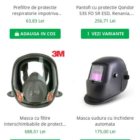
Accesorii alpinism utilitar
Prefiltre de protectie
Pantofi cu protectie Qondor
respiratorie impotriva
S3S FO SR ESD, Renania,
Bucle
particulelor de tip P3, 3M,
art.9A00
63,83 Lei
256,71 Lei
art.6D31 (5935)
Carabiniere
ADAUGA IN COS
VEZI VARIANTE
Centuri
Mijloace de legatura
Opritoare de cadere
Puncte de ancorare
Sisteme de acces in canale
Incaltaminte
Pantofi de protectie
Masca sudura cu inchidere
Masca cu filtre
Sandale de protectie
automata
interschimbabile de protectie
respiratorie, 3M, art.D796
175,00 Lei
688,51 Lei
Bocanci de protectie
(6800)