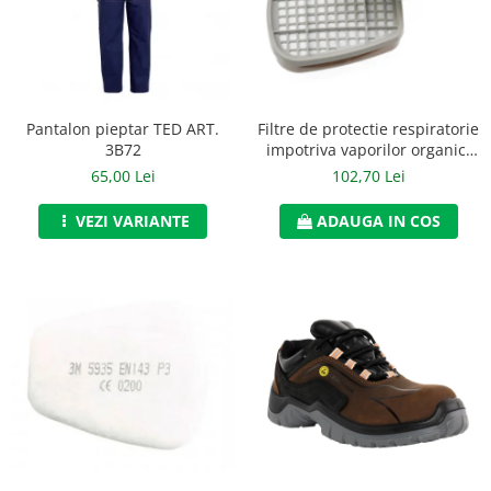
Jachete/Bluze Salopeta
Pantaloni cu pieptar
Pantaloni de lucru
Pantalon pieptar TED ART.
Filtre de protectie respiratorie
Pantaloni scurti
3B72
impotriva vaporilor organici
de tip A2, 3M, art.6D23 (6055)
65,00 Lei
102,70 Lei
Pelerine de ploaie
VEZI VARIANTE
ADAUGA IN COS
Protectie termica
Reflectorizante
Softshell
Sorturi de protectie
Tricouri
Veste
Lucru la Inaltime