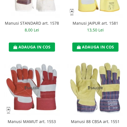
Casti
Caciuli
Manusi STANDARD art. 1578
Manusi JAIPUR art. 1581
Sepci
8,00 Lei
13,50 Lei
Protectie auditiva
Antifoane
ADAUGA IN COS
ADAUGA IN COS
Protectie Respiratorie
Filtre
Semimasti
Protectie vizuala
Ochelari
Viziere de protectie
Semnalizare rutiera
Manusi MAMUT art. 1553
Manusi 88 CBSA art. 1551