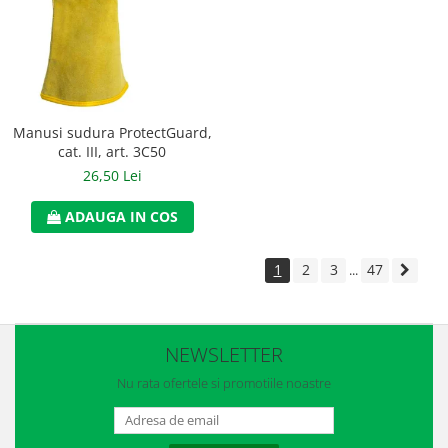
Manusi sudura ProtectGuard,
cat. III, art. 3C50
26,50 Lei
ADAUGA IN COS
1
2
3
47
...
NEWSLETTER
Nu rata ofertele si promotiile noastre