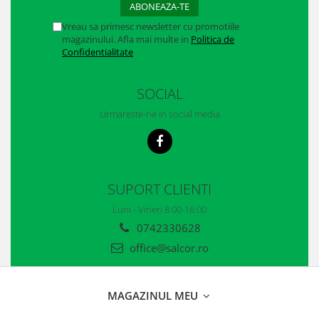
Vreau sa primesc newsletter cu promotiile
magazinului. Afla mai multe in
Politica de
Confidentialitate
SOCIAL
Urmareste-ne in social media
SUPORT CLIENTI
Luni - Vineri 8:00-16:00
0742330628
office@salcor.ro
MAGAZINUL MEU