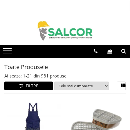
Toate Produsele
Imbracaminte
Accesorii
Articole unica folosinta
Camasi
Toate Produsele
Combinezoane
Afiseaza:
1-
21
din
981
produse
Costum-Salopeta
FILTRE
Halate de lucru
Hanorace
Imbracaminte Femei
Jachete de iarna