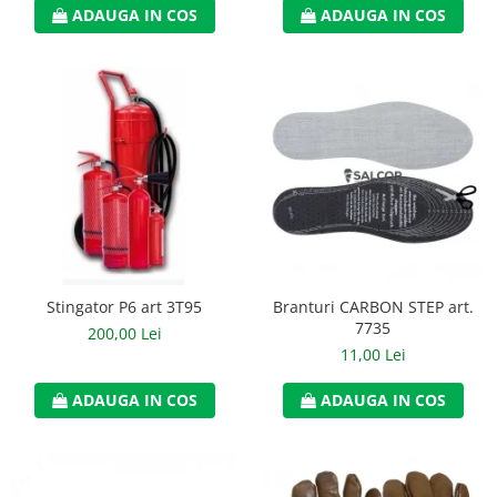
ADAUGA IN COS
ADAUGA IN COS
Accesorii
Cizme de protectie
Incaltaminte alba de protectie
Incaltaminte ESD
Pantofi fara protectie
Protectie chimica
Saboti
Stingator P6 art 3T95
Branturi CARBON STEP art.
Manusi
7735
200,00 Lei
Manecute
11,00 Lei
Manusi fibre speciale
ADAUGA IN COS
ADAUGA IN COS
Manusi fibre speciale impregnate
Manusi latex