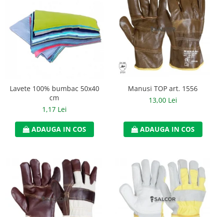
Manusi neopren
Manusi nitril
Manusi piele
Manusi PVC
Manusi textil
Manusi TOP art. 1556
Lavete 100% bumbac 50x40
Manusi tricot impregnat
cm
13,00 Lei
1,17 Lei
Manusi zale
ADAUGA IN COS
ADAUGA IN COS
Outdoor
Imbracaminte Outdoor
Incaltaminte Outdoor
Curatenie si igiena
Protectia capului