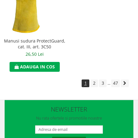
Manusi sudura ProtectGuard,
cat. III, art. 3C50
26,50 Lei
ADAUGA IN COS
1
2
3
47
...
NEWSLETTER
Nu rata ofertele si promotiile noastre