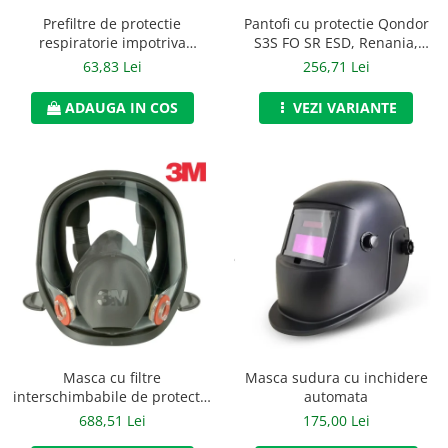
Accesorii alpinism utilitar
Prefiltre de protectie
Pantofi cu protectie Qondor
respiratorie impotriva
S3S FO SR ESD, Renania,
Bucle
particulelor de tip P3, 3M,
art.9A00
63,83 Lei
256,71 Lei
art.6D31 (5935)
Carabiniere
ADAUGA IN COS
VEZI VARIANTE
Centuri
Mijloace de legatura
Opritoare de cadere
Puncte de ancorare
Sisteme de acces in canale
Incaltaminte
Pantofi de protectie
Masca sudura cu inchidere
Masca cu filtre
Sandale de protectie
automata
interschimbabile de protectie
respiratorie, 3M, art.D796
175,00 Lei
688,51 Lei
Bocanci de protectie
(6800)