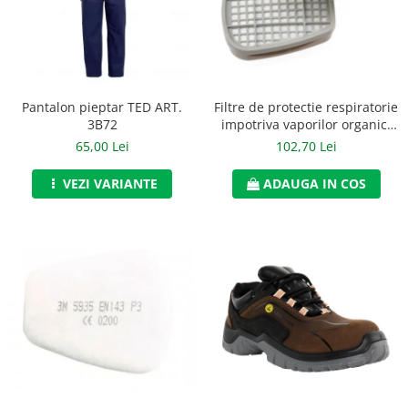
Jachete/Bluze Salopeta
Pantaloni cu pieptar
Pantaloni de lucru
Pantalon pieptar TED ART.
Filtre de protectie respiratorie
Pantaloni scurti
3B72
impotriva vaporilor organici
de tip A2, 3M, art.6D23 (6055)
65,00 Lei
102,70 Lei
Pelerine de ploaie
VEZI VARIANTE
ADAUGA IN COS
Protectie termica
Reflectorizante
Softshell
Sorturi de protectie
Tricouri
Veste
Lucru la Inaltime