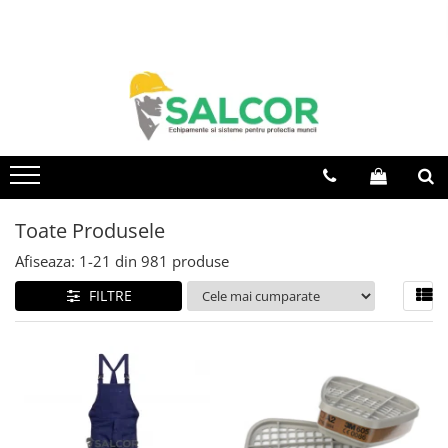
Toate Produsele
Imbracaminte
Accesorii
Articole unica folosinta
Camasi
Toate Produsele
Combinezoane
Afiseaza:
1-
21
din
981
produse
Costum-Salopeta
FILTRE
Halate de lucru
Hanorace
Imbracaminte Femei
Jachete de iarna