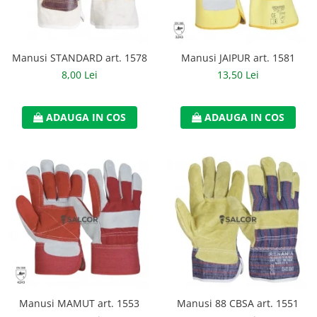
Casti
Caciuli
Manusi STANDARD art. 1578
Manusi JAIPUR art. 1581
Sepci
8,00 Lei
13,50 Lei
Protectie auditiva
Antifoane
ADAUGA IN COS
ADAUGA IN COS
Protectie Respiratorie
Filtre
Semimasti
Protectie vizuala
Ochelari
Viziere de protectie
Semnalizare rutiera
Manusi MAMUT art. 1553
Manusi 88 CBSA art. 1551