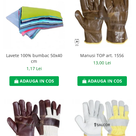
Manusi neopren
Manusi nitril
Manusi piele
Manusi PVC
Manusi textil
Manusi TOP art. 1556
Lavete 100% bumbac 50x40
Manusi tricot impregnat
cm
13,00 Lei
1,17 Lei
Manusi zale
ADAUGA IN COS
ADAUGA IN COS
Outdoor
Imbracaminte Outdoor
Incaltaminte Outdoor
Curatenie si igiena
Protectia capului