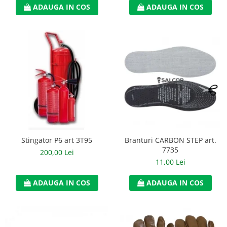
ADAUGA IN COS
ADAUGA IN COS
Accesorii
Cizme de protectie
Incaltaminte alba de protectie
Incaltaminte ESD
Pantofi fara protectie
Protectie chimica
Saboti
Stingator P6 art 3T95
Branturi CARBON STEP art.
Manusi
7735
200,00 Lei
Manecute
11,00 Lei
Manusi fibre speciale
ADAUGA IN COS
ADAUGA IN COS
Manusi fibre speciale impregnate
Manusi latex