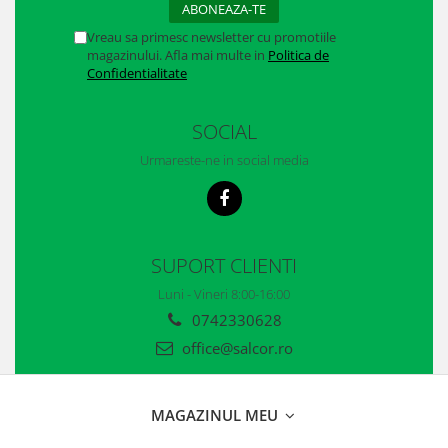
Vreau sa primesc newsletter cu promotiile
magazinului. Afla mai multe in
Politica de
Confidentialitate
SOCIAL
Urmareste-ne in social media
SUPORT CLIENTI
Luni - Vineri 8:00-16:00
0742330628
office@salcor.ro
MAGAZINUL MEU