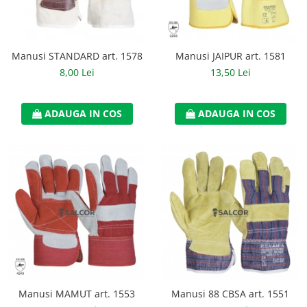
Casti
Caciuli
Manusi STANDARD art. 1578
Manusi JAIPUR art. 1581
Sepci
8,00 Lei
13,50 Lei
Protectie auditiva
Antifoane
ADAUGA IN COS
ADAUGA IN COS
Protectie Respiratorie
Filtre
Semimasti
Protectie vizuala
Ochelari
Viziere de protectie
Semnalizare rutiera
Manusi MAMUT art. 1553
Manusi 88 CBSA art. 1551