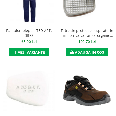
Jachete/Bluze Salopeta
Pantaloni cu pieptar
Pantaloni de lucru
Pantalon pieptar TED ART.
Filtre de protectie respiratorie
Pantaloni scurti
3B72
impotriva vaporilor organici
de tip A2, 3M, art.6D23 (6055)
65,00 Lei
102,70 Lei
Pelerine de ploaie
VEZI VARIANTE
ADAUGA IN COS
Protectie termica
Reflectorizante
Softshell
Sorturi de protectie
Tricouri
Veste
Lucru la Inaltime