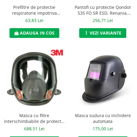
Accesorii alpinism utilitar
Prefiltre de protectie
Pantofi cu protectie Qondor
respiratorie impotriva
S3S FO SR ESD, Renania,
Bucle
particulelor de tip P3, 3M,
art.9A00
63,83 Lei
256,71 Lei
art.6D31 (5935)
Carabiniere
ADAUGA IN COS
VEZI VARIANTE
Centuri
Mijloace de legatura
Opritoare de cadere
Puncte de ancorare
Sisteme de acces in canale
Incaltaminte
Pantofi de protectie
Masca sudura cu inchidere
Masca cu filtre
Sandale de protectie
automata
interschimbabile de protectie
respiratorie, 3M, art.D796
175,00 Lei
688,51 Lei
Bocanci de protectie
(6800)