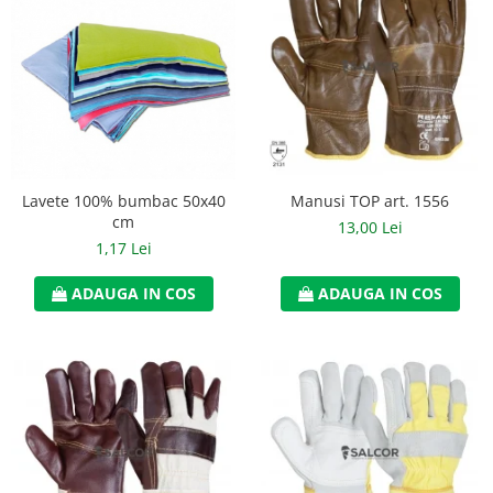
Manusi neopren
Manusi nitril
Manusi piele
Manusi PVC
Manusi textil
Manusi TOP art. 1556
Lavete 100% bumbac 50x40
Manusi tricot impregnat
cm
13,00 Lei
1,17 Lei
Manusi zale
ADAUGA IN COS
ADAUGA IN COS
Outdoor
Imbracaminte Outdoor
Incaltaminte Outdoor
Curatenie si igiena
Protectia capului