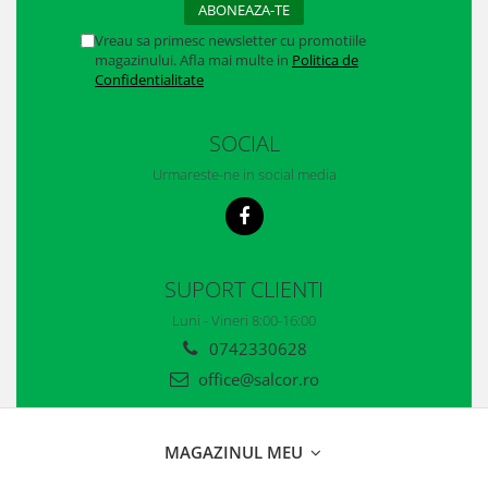
Vreau sa primesc newsletter cu promotiile
magazinului. Afla mai multe in
Politica de
Confidentialitate
SOCIAL
Urmareste-ne in social media
SUPORT CLIENTI
Luni - Vineri 8:00-16:00
0742330628
office@salcor.ro
MAGAZINUL MEU