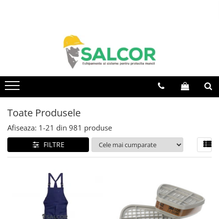
Toate Produsele
Imbracaminte
Accesorii
Articole unica folosinta
Camasi
Toate Produsele
Combinezoane
Afiseaza:
1-
21
din
981
produse
Costum-Salopeta
FILTRE
Halate de lucru
Hanorace
Imbracaminte Femei
Jachete de iarna