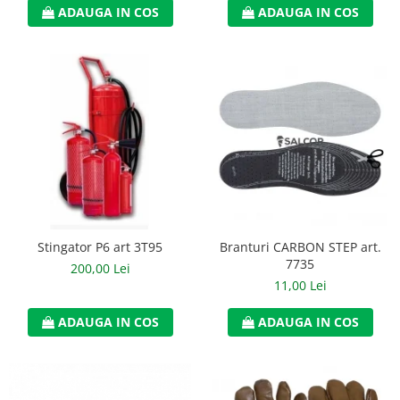
ADAUGA IN COS
ADAUGA IN COS
Accesorii
Cizme de protectie
Incaltaminte alba de protectie
Incaltaminte ESD
Pantofi fara protectie
Protectie chimica
Saboti
Stingator P6 art 3T95
Branturi CARBON STEP art.
Manusi
7735
200,00 Lei
Manecute
11,00 Lei
Manusi fibre speciale
ADAUGA IN COS
ADAUGA IN COS
Manusi fibre speciale impregnate
Manusi latex