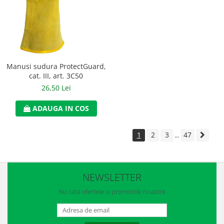
Manusi sudura ProtectGuard,
cat. III, art. 3C50
26,50 Lei
ADAUGA IN COS
1
2
3
47
...
NEWSLETTER
Nu rata ofertele si promotiile noastre